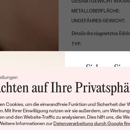
GESAMTGEWICHT IN KARA
METALLOBERFLÄCHE:
UNGEFÄHRES GEWICHT:
Details des eingesetzten Edels
TYP:
ANZAHL:
KARATGEWICHT:
Sichern Sie 
ABMESSUNGEN:
ellungen
Rabatt auf Ih
FARBE:
chten auf Ihre Privatsphä
Schmucks
FORM:
Werden Sie Teil unse
SCHLIFF:
n Cookies, um die einwandfreie Funktion und Sicherheit der 
und entdecken Sie die W
n. Mit Ihrer Einwilligung nutzen wir sie außerdem, um Werbung
HERKUNFT:
gefertigten Schmucks
en und den Website-Traffic zu analysieren. Dies hilft uns, die We
Willkommensgeschen
Weitere Informationen zur
Datenverarbeitung durch Google find
Nebensteine
Ihnen umgehend einen 