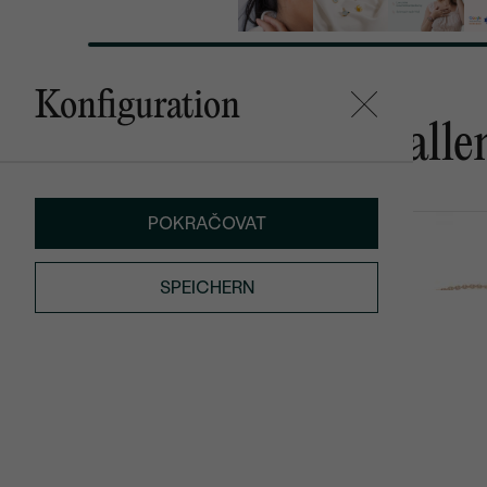
Konfiguration
Das könnte Ihnen gefalle
POKRAČOVAT
Makena
Arleth
von € 1 219
von € 789
SPEICHERN