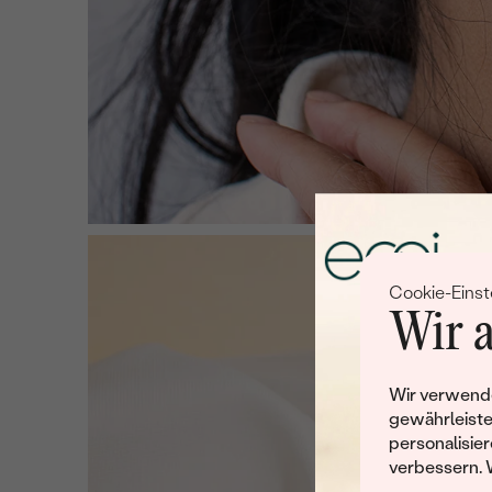
Cookie-Einst
Wir a
Wir verwende
gewährleiste
personalisier
verbessern. 