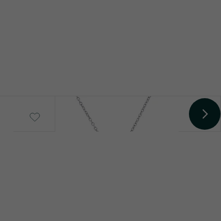
Natürlich
Bearbeitung der Farbe
Loviise
€ 309