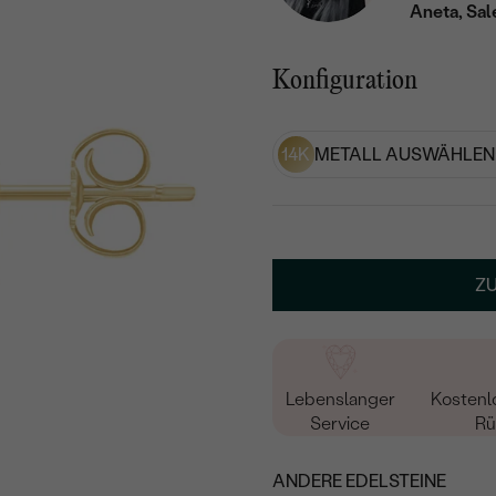
Aneta, Sal
Konfiguration
14K
METALL AUSWÄHLEN
Z
Lebenslanger
Kostenl
Service
Rü
ANDERE EDELSTEINE