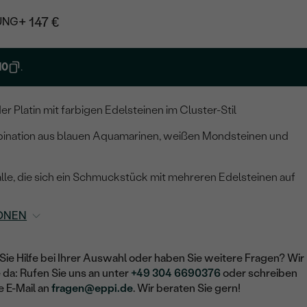
+ 147 €
UNG
10
.
r Platin mit farbigen Edelsteinen im Cluster-Stil
bination aus blauen Aquamarinen, weißen Mondsteinen und
 alle, die sich ein Schmuckstück mit mehreren Edelsteinen auf
ONEN
Sie Hilfe bei Ihrer Auswahl oder haben Sie weitere Fragen? Wir
e da: Rufen Sie uns an unter
+49 304 6690376
oder schreiben
e E-Mail an
fragen@eppi.de
. Wir beraten Sie gern!