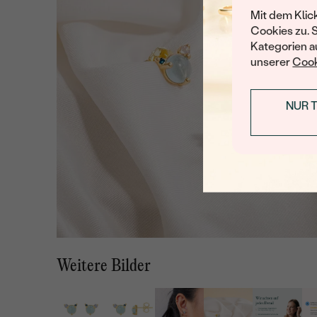
Mit dem Klic
Cookies zu. 
Kategorien au
unserer
Cook
NUR 
Weitere Bilder