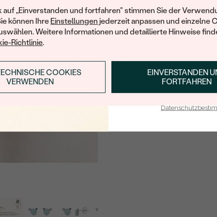
Ihren ersten Ein
k auf „Einverstanden und fortfahren" stimmen Sie der Verwendu
TYP:
Sie können Ihre
Einstellungen
jederzeit anpassen und einzelne 
ANZAHL:
swählen. Weitere Informationen und detaillierte Hinweise finde
ie-Richtlinie
.
ABMESSUNGEN:
FORM:
TECHNISCHE COOKIES
EINVERSTANDEN 
ANMELDEN & RABAT
FARBE:
VERWENDEN
FORTFAHREN
HERKUNFT:
E-Mail-Adresse je bei uns i
Datenschutzbest
Nebensteine
TYP:
ANZAHL:
KARATGEWICHT:
ABMESSUNGEN:
FORM:
FARBE: