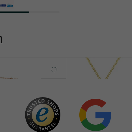
HERKUNFT:
BEARBEITUNG:
n
Wassermann
von € 519