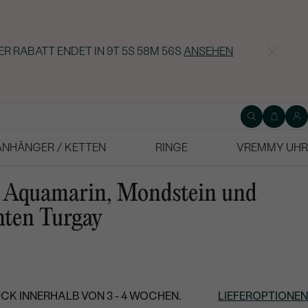
ER RABATT ENDET IN
9T 5S 58M 55S
ANSEHEN
ANHÄNGER / KETTEN
RINGE
VREMMY UHR
t Aquamarin, Mondstein und
ten Turgay
CK INNERHALB VON 3 - 4 WOCHEN.
LIEFEROPTIONEN