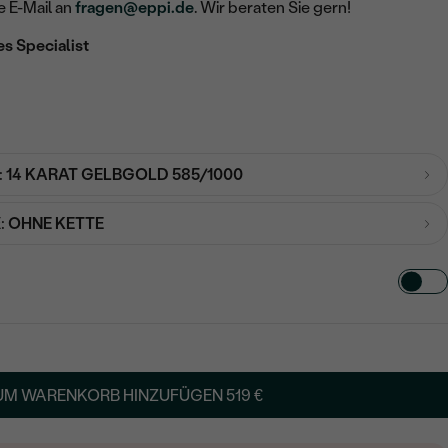
e E-Mail an
fragen@eppi.de
. Wir beraten Sie gern!
es Specialist
:
14 KARAT GELBGOLD 585/1000
:
OHNE KETTE
TART AUS
in
UM WARENKORB HINZUFÜGEN
519 €