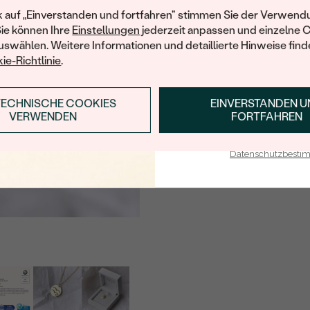
FORM:
Ihren ersten Ein
k auf „Einverstanden und fortfahren" stimmen Sie der Verwendu
Sie können Ihre
Einstellungen
jederzeit anpassen und einzelne 
HERKUNFT:
swählen. Weitere Informationen und detaillierte Hinweise finde
ie-Richtlinie
.
TECHNISCHE COOKIES
EINVERSTANDEN 
ANMELDEN & RABAT
VERWENDEN
FORTFAHREN
E-Mail-Adresse je bei uns i
Datenschutzbest