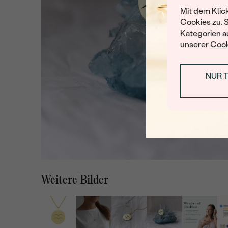
Mit dem Klic
Cookies zu. 
Kategorien au
unserer
Cook
NUR 
Weitere Bilder