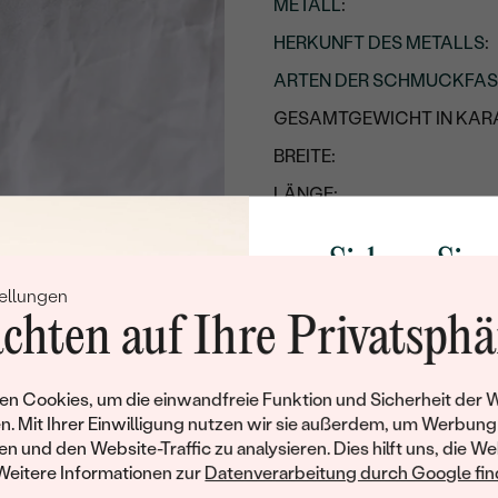
METALL
:
HERKUNFT DES METALLS
:
ARTEN DER SCHMUCKFA
GESAMTGEWICHT IN KARA
BREITE:
LÄNGE:
GESAMTES UNGEFÄHRES 
Sichern Sie 
Details des eingesetzten Edels
ellungen
Rabatt auf Ih
TYP:
chten auf Ihre Privatsphä
Schmucks
ANZAHL:
Werden Sie Teil unse
KARATGEWICHT:
n Cookies, um die einwandfreie Funktion und Sicherheit der 
und entdecken Sie die W
n. Mit Ihrer Einwilligung nutzen wir sie außerdem, um Werbung
ABMESSUNGEN:
gefertigten Schmucks
en und den Website-Traffic zu analysieren. Dies hilft uns, die We
Willkommensgeschen
FARBE:
Weitere Informationen zur
Datenverarbeitung durch Google find
Ihnen umgehend einen 