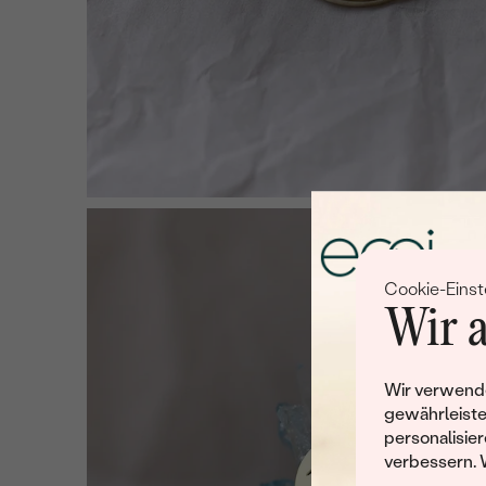
Cookie-Einst
Wir a
Wir verwende
gewährleiste
personalisier
verbessern. 