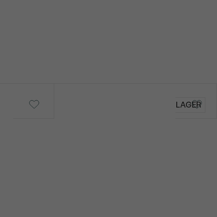
Aquarius
AUF LAGER
von € 219