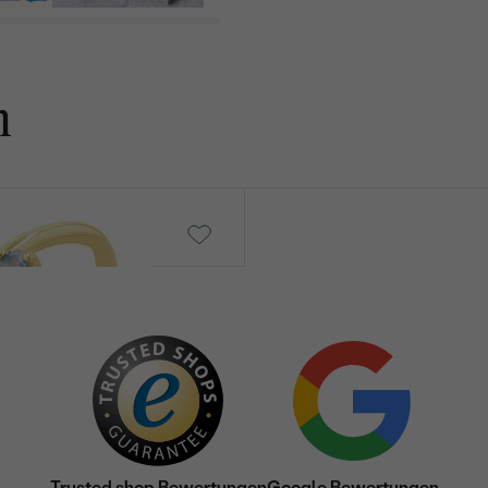
n
Wassermann
von € 619
Trusted shop Bewertungen
Google Bewertungen