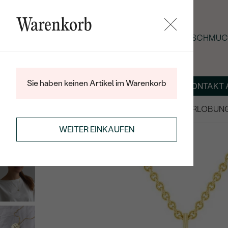
Warenkorb
SOMMER-BLACK-FRIDAY: -25 % AUF SCHMUCK
Sie haben keinen Artikel im Warenkorb
ÜBER UNS
MAGAZIN
SCHMUCK NACH MASS
KONTAKT 
SALE
TRAURINGE/EHERINGE
VERLOBUN
WEITER EINKAUFEN