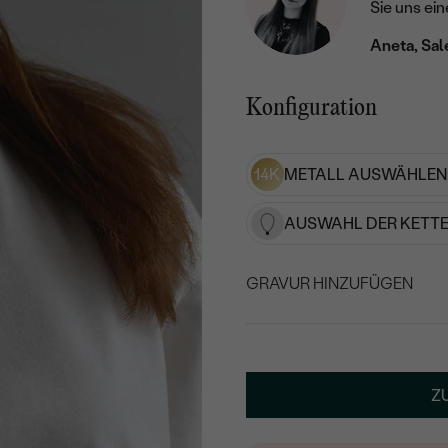
Sie uns ein
Aneta, Sal
Konfiguration
14K
METALL AUSWÄHLEN
AUSWAHL DER KETTE
GRAVUR HINZUFÜGEN
WÄHLEN SIE SCHRIF
Geben Sie Initialen/Text e
Z
25
/ 25 ZEICHEN