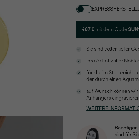
EXPRESSHERSTELL
467 €
mit dem Code
SUN
Sie sind voller tiefer 
Ihre Art ist voller Nob
für alle im Sternzeich
der durch einen Aquam
auf Wunsch können wir e
Anhängers eingraviere
WEITERE INFORMATI
Benötigen 
sind für Si