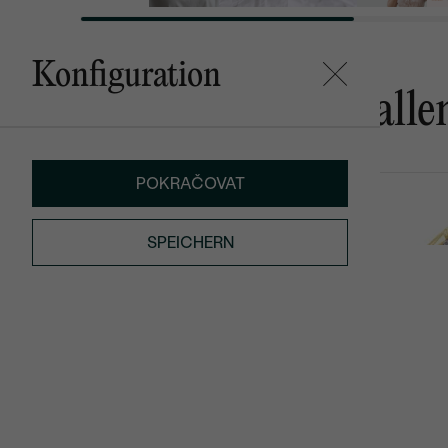
Konfiguration
Das könnte Ihnen gefalle
POKRAČOVAT
Masha
Emeli
AUF LAGER
€ 139
von € 859
SPEICHERN