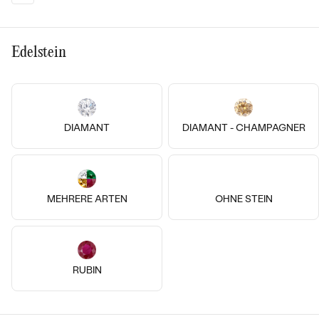
LUXURIÖSE
MIT EDELSTEIN
PREISWERTE
EDELSTEINSCHMUCK
Meistverkaufte
Edelstein
LUXURIÖSE
SCHMUCK MIT LAB GROWN DIAMANTEN
NACH MATERIAL
Eheringe
GOLD
PERLENSCHMUCK
PLATIN
DIAMANT
DIAMANT - CHAMPAGNER
NACH STYL
ANSCHAUEN
SILBER
14k
14k
14k
PERSONALISIERT
14 Karat Roségold, Rubin
Silber, Rubin
MEHRERE ARTEN
OHNE STEIN
SYMBOLISCH
Widder
Widder
von € 619
€ 129
MINIMALISTISCH
RUBIN
NACH ANLASS
NACH DER FARBE