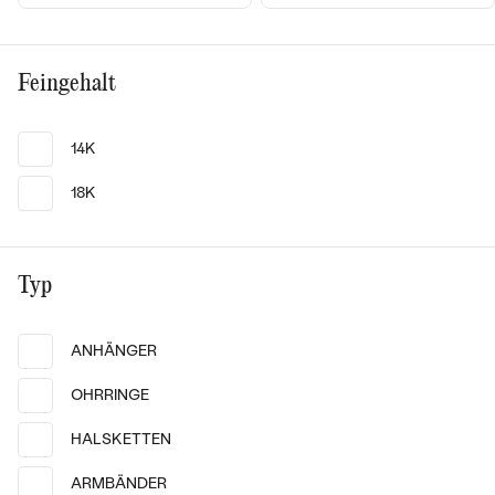
STATEMENT
MIT FÜLLUNG
KINDER
LAB GROWN DIAMANTEN ZUM EINFASSEN
MEDAILLON
SCHMUCK FÜR KINDER
SIEGELRINGE
IM SET
PIERCINGS
FARBIGE DIAMANTEN ZUM EINFASSEN
Feingehalt
KETTEN
BROSCHEN
PERSONALISIERT
NACH PREIS
HERZKETTEN
SCHMUCKZUBEHÖR
NACH STEIN
14K
NACH EDELSTEIN
GÜNSTIG
NACH EDELSTEIN
MIT DIAMANT
MIT TIEREN
18K
MIT DIAMANT
NACH MATERIAL
MIT DIAMANT
LUXURIÖSE
MIT EDELSTEIN
MIT LAB GROWN DIAMANT
GOLD
NACH EDELSTEIN
MIT EDELSTEIN
Typ
PERLENOHRRINGE
MIT MOISSANIT
14k
14k
14k
MIT DIAMANT
SILBER
PERLENRINGE
Vergoldetes Silber - rosa,
Diamant
14 Karat Gelbgold, Diamant
ANHÄNGER
MIT FARBIGEN DIAMANTEN
MIT EDELSTEIN
PLATIN
NACH PREIS
Nyala
Aries
OHRRINGE
von € 139
von € 259
NACH PREIS
PREISWERTE
MIT SCHWARZEN DIAMANTEN
PERLENKETTEN
AUF LAGER
AUF LAGER
NACH STEIN
HALSKETTEN
PREISWERTE
LUXURIÖSE
MIT SALT AND PEPPER DIAMANTEN
DIAMANTSCHMUCK
ARMBÄNDER
NACH PREIS