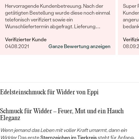
Hervorragende Kundenbetreuung. Nach der
Super 
getätigten Bestellung wurde diese noch einmal
Kunden
telefonisch verifiziert sowie ein
angeruf
Wunschliefertermin abgefragt. Lieferung
bedankt
erfolgte termingetreu zum vereinbarten
Verifizierter Kunde
Verifiz
Termin. Die Ware selber ist wirklich sehr gut
04.08.2021
Ganze Bewertung anzeigen
08.09.
verarbeitet und hochwertig. Bin mit Allem
äußerst zufrieden und kann Eppi nur
weiterempfehlen.
Edelsteinschmuck für Widder von Eppi
Schmuck für Widder – Feuer, Mut und ein Hauch
Eleganz
Wenn jemand das Leben mit voller Kraft umarmt, dann ein
Widder.
Das erste
Sternzeichen im Tierkreis
steht für Anfang,