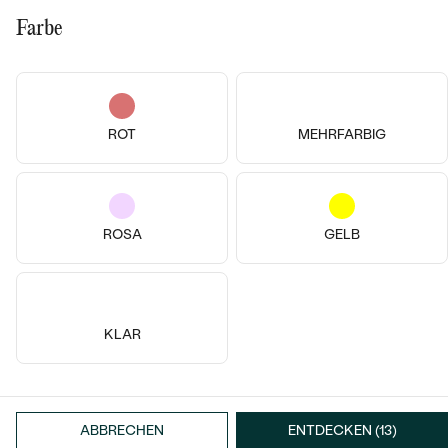
Meistverkaufte
Farbe
NACH DER FORM
Meistverkaufte
Ohrrinnge
MASSGEFERTIGTER
Ringe
Personalisierte
DIAMANTEN
ROT
MEHRFARBIG
14k
14k
14k
14k
14k
ANSEHEN
Halsketten
14 Karat Gelbgold, Ohne Stein
14 Karat Roségold
ANSEHEN
Widder
Nyala
ROSA
GELB
€ 719
von € 569
Wave Kollektion
AUF LAGER
AUF LAGER
ANSEHEN
KLAR
ANSEHEN
ABBRECHEN
ENTDECKEN (13)