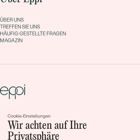
ÜBER UNS
TREFFEN SIE UNS
HÄUFIG GESTELLTE FRAGEN
MAGAZIN
Gemeinsam erschaffen wir
Cookie-Einstellungen
Geschichten von Schönheit und
Wir achten auf Ihre
Liebe
Privatsphäre