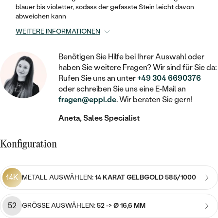
STATEMENT
MIT FÜLLUNG
KINDER
blauer bis violetter, sodass der gefasste Stein leicht davon
LAB GROWN DIAMANTEN ZUM
MEDAILLON
SCHMUCK FÜR KINDER
abweichen kann
SIEGELRINGE
EINFASSEN
IM SET
PIERCINGS
WEITERE INFORMATIONEN
KETTEN
BROSCHEN
PERSONALISIERT
FARBIGE DIAMANTEN ZUM EINFASSEN
Benötigen Sie Hilfe bei Ihrer Auswahl oder
NACH PREIS
HERZKETTEN
SCHMUCKZUBEHÖR
NACH STEIN
haben Sie weitere Fragen? Wir sind für Sie da:
GÜNSTIG
Rufen Sie uns an unter
+49 304 6690376
NACH EDELSTEIN
NACH EDELSTEIN
MIT DIAMANT
MIT TIEREN
oder schreiben Sie uns eine E-Mail an
NACH MATERIAL
MIT DIAMANT
fragen@eppi.de
. Wir beraten Sie gern!
MIT DIAMANT
LUXURIÖSE
MIT EDELSTEIN
GOLD
NACH EDELSTEIN
Aneta, Sales Specialist
MIT EDELSTEIN
MIT LAB GROWN DIAMANT
PERLENOHRRINGE
MIT DIAMANT
SILBER
Konfiguration
PERLENRINGE
MIT MOISSANIT
MIT EDELSTEIN
PLATIN
NACH PREIS
MIT FARBIGEN DIAMANTEN
14K
NACH PREIS
METALL AUSWÄHLEN:
14 KARAT GELBGOLD 585/1000
PREISWERTE
PERLENKETTEN
NACH STEIN
MIT SCHWARZEN DIAMANTEN
PREISWERTE
LUXURIÖSE
52
GRÖSSE AUSWÄHLEN:
52 -> Ø 16,6 MM
DIAMANTSCHMUCK
NACH PREIS