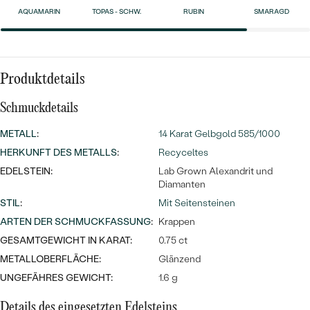
Meistverkaufte
NACH DER FARBE
AQUAMARIN
TOPAS - SCHW.
RUBIN
SMARAGD
Meistverkaufte
Ohrrinnge
NACH DER FORM
Ringe
MASSGEFERTIGTER
Personalisierte
Produktdetails
ANSEHEN
DIAMANTEN
Schmuckdetails
Halsketten
ANSEHEN
METALL
:
14 Karat Gelbgold 585/1000
HERKUNFT DES METALLS
:
Recyceltes
EDELSTEIN:
Lab Grown Alexandrit und
ANSEHEN
Diamanten
Wave Kollektion
STIL
:
Mit Seitensteinen
ARTEN DER SCHMUCKFASSUNG
:
Krappen
GESAMTGEWICHT IN KARAT:
0.75 ct
METALLOBERFLÄCHE:
Glänzend
ANSEHEN
UNGEFÄHRES GEWICHT:
1.6 g
Details des eingesetzten Edelsteins