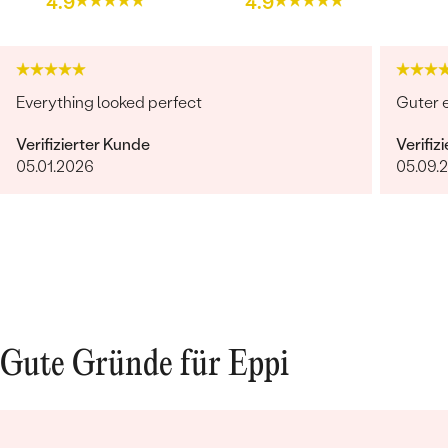
4.9
4.9
FORM:
Rund
REINHEIT:
SI
FARBE:
G-H
Everything looked perfect
Guter e
HERKUNFT:
Im Labor hergestellt
Verifizierter Kunde
Verifiz
05.01.2026
05.09.
Gute Gründe für Eppi