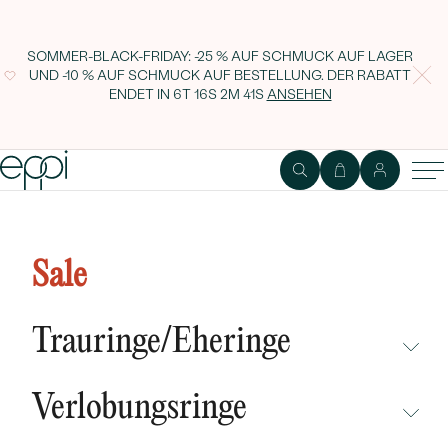
SOMMER-BLACK-FRIDAY: -25 % AUF SCHMUCK AUF LAGER
UND -10 % AUF SCHMUCK AUF BESTELLUNG. DER RABATT
ENDET IN
6T 16S 2M 40S
ANSEHEN
Verlobungsring mit Lab Grown
Alexandrit und Diamanten Olha
Sale
Trauringe/Eheringe
NICHT ÜBERSEHEN
Verlobungsringe
NEUHEITEN
NICHT ÜBERSEHEN