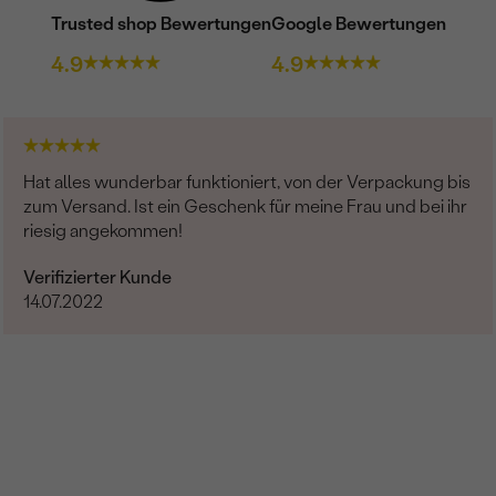
Trusted shop Bewertungen
Google Bewertungen
ABMESSUNGEN:
4.9
4.9
FORM:
REINHEIT:
FARBE:
HERKUNFT:
Hat alles wunderbar funktioniert, von der Verpackung bis
zum Versand. Ist ein Geschenk für meine Frau und bei ihr
riesig angekommen!
Verifizierter Kunde
14.07.2022