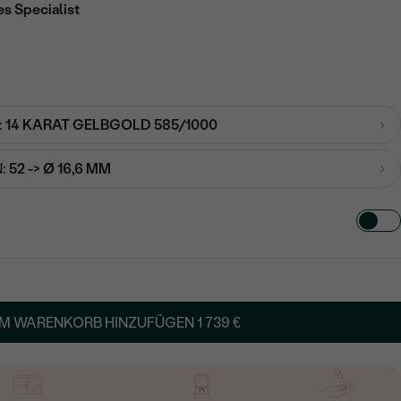
es Specialist
:
14 KARAT GELBGOLD 585/1000
:
52 -> Ø 16,6 MM
TART AUS
in
M WARENKORB HINZUFÜGEN
1 739 €