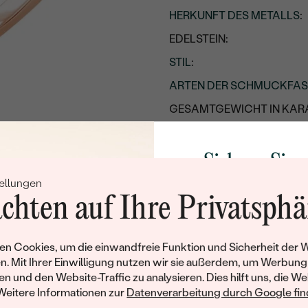
HERKUNFT DES METALLS
:
EDELSTEIN:
STIL
:
ARTEN DER SCHMUCKFA
GESAMTGEWICHT IN KARA
METALLOBERFLÄCHE:
UNGEFÄHRES GEWICHT:
Sichern Sie 
ellungen
Rabatt auf Ih
Details des eingesetzten Edels
chten auf Ihre Privatsphä
Schmucks
TYP:
ANZAHL:
Werden Sie Teil unse
n Cookies, um die einwandfreie Funktion und Sicherheit der 
KARATGEWICHT:
und entdecken Sie die W
n. Mit Ihrer Einwilligung nutzen wir sie außerdem, um Werbung
gefertigten Schmucks
en und den Website-Traffic zu analysieren. Dies hilft uns, die We
ABMESSUNGEN:
Willkommensgeschen
Weitere Informationen zur
Datenverarbeitung durch Google find
REINHEIT:
Ihnen umgehend einen 