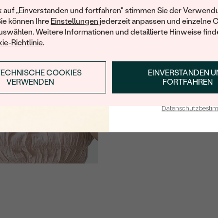
Ihren ersten Ein
k auf „Einverstanden und fortfahren" stimmen Sie der Verwendu
FARBE:
Sie können Ihre
Einstellungen
jederzeit anpassen und einzelne 
FORM:
swählen. Weitere Informationen und detaillierte Hinweise finde
ie-Richtlinie
.
HERKUNFT:
Nebensteine
TECHNISCHE COOKIES
EINVERSTANDEN 
ANMELDEN & RABAT
VERWENDEN
FORTFAHREN
TYP:
E-Mail-Adresse je bei uns i
ANZAHL:
Datenschutzbest
KARATGEWICHT:
ABMESSUNGEN:
FORM:
REINHEIT:
FARBE:
HERKUNFT: