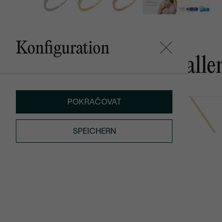
Konfiguration
Das könnte Ihnen gefalle
POKRAČOVAT
Zowie
Florrie
von € 749
von € 559
SPEICHERN