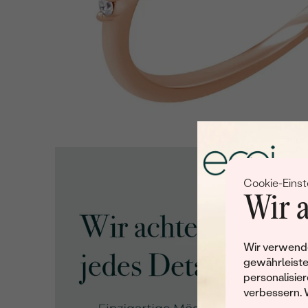
Cookie-Einst
Wir a
Wir verwende
gewährleiste
personalisier
verbessern. 