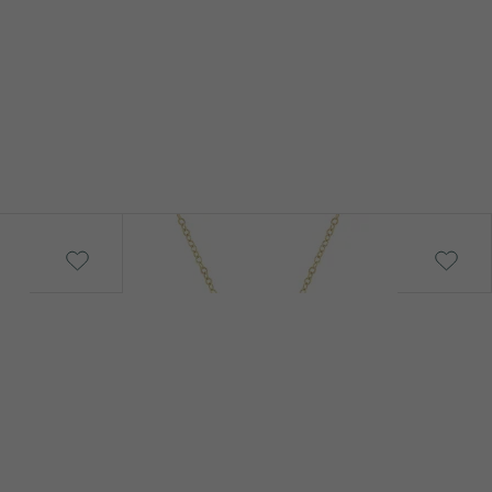
Diamant
2
0.03 ct
1.5 mm (0.015ct)
Rund
SI
Quinn
von € 229
G-H
Natürlich
Diamant
6
0.03 ct