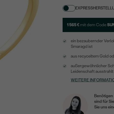
EXPRESSHERSTELL
1 565 €
mit dem Code
SU
ein bezaubernder Verlob
Smaragd ist
aus recyceltem Gold ode
außergewöhnlicher Schm
Leidenschaft ausstrahlt
WEITERE INFORMATI
Benötigen 
sind für Si
Sie uns ein