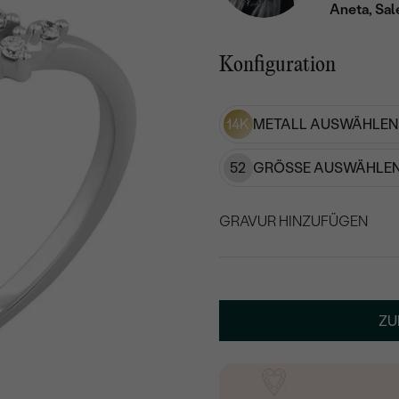
Aneta, Sal
Konfiguration
14K
METALL AUSWÄHLEN
52
GRÖSSE AUSWÄHLEN
GRAVUR HINZUFÜGEN
WÄHLEN SIE SCHRIF
Geben Sie Initialen/Text e
ZU
15
/ 15 ZEICHEN