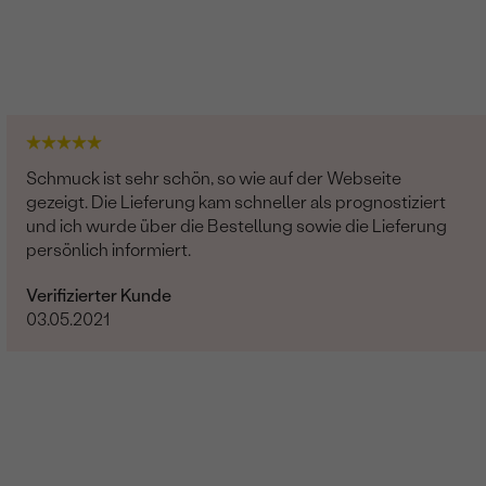
1 mm (0.005ct)
Rund
SI
G-H
Natürlich
Schmuck ist sehr schön, so wie auf der Webseite
gezeigt. Die Lieferung kam schneller als prognostiziert
und ich wurde über die Bestellung sowie die Lieferung
persönlich informiert.
Verifizierter Kunde
03.05.2021