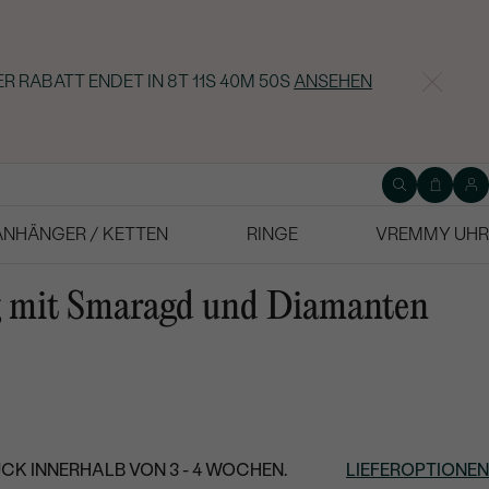
ER RABATT ENDET IN
8T 11S 40M 49S
ANSEHEN
ANHÄNGER / KETTEN
RINGE
VREMMY UHR
g mit Smaragd und Diamanten
CK INNERHALB VON 3 - 4 WOCHEN.
LIEFEROPTIONEN