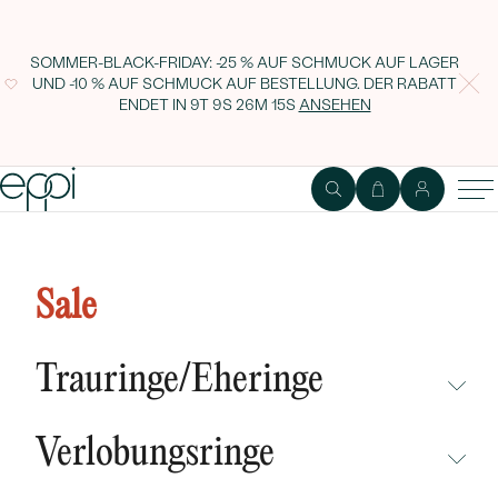
SOMMER-BLACK-FRIDAY: -25 % AUF SCHMUCK AUF LAGER
UND -10 % AUF SCHMUCK AUF BESTELLUNG. DER RABATT
ENDET IN
9T 9S 26M 14S
ANSEHEN
Eleganter Anhänger mit Lab
Grown Diamanten Jenoulita
Sale
Trauringe/Eheringe
NICHT ÜBERSEHEN
Verlobungsringe
NEUHEITEN
NICHT ÜBERSEHEN