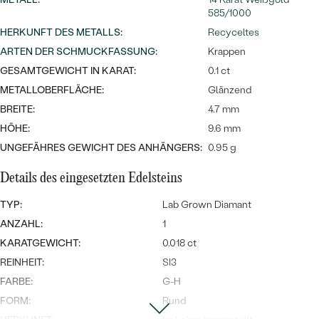
Meistverkaufte
NACH DER FARBE
585/1000
Meistverkaufte
Ohrrinnge
HERKUNFT DES METALLS
:
Recyceltes
NACH DER FORM
ARTEN DER SCHMUCKFASSUNG
:
Krappen
Ringe
GESAMTGEWICHT IN KARAT:
0.1 ct
MASSGEFERTIGTER
Personalisierte
METALLOBERFLÄCHE:
Glänzend
ANSEHEN
BREITE:
4.7 mm
DIAMANTEN
Halsketten
HÖHE:
9.6 mm
ANSEHEN
UNGEFÄHRES GEWICHT DES ANHÄNGERS:
0.95 g
Details des eingesetzten Edelsteins
ANSEHEN
Wave Kollektion
TYP:
Lab Grown Diamant
ANZAHL:
1
KARATGEWICHT:
0.018 ct
REINHEIT:
SI3
ANSEHEN
FARBE:
G-H
FORM:
Rund