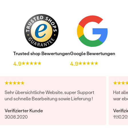
Trusted shop Bewertungen
Google Bewertungen
4.9
4.9
Sehr übersichtliche Website, super Support
Hat all
und schnelle Bearbeitung sowie Lieferung !
war ebe
Verifizierter Kunde
Verifiz
30.08.2020
11.10.20