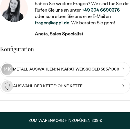
STATEMENT
MIT FÜLLUNG
KINDER
haben Sie weitere Fragen? Wir sind für Sie da:
LAB GROWN DIAMANTEN ZUM
MEDAILLON
SCHMUCK FÜR KINDER
Rufen Sie uns an unter
+49 304 6690376
SIEGELRINGE
EINFASSEN
IM SET
oder schreiben Sie uns eine E-Mail an
PIERCINGS
KETTEN
BROSCHEN
fragen@eppi.de
. Wir beraten Sie gern!
PERSONALISIERT
FARBIGE DIAMANTEN ZUM EINFASSEN
Aneta, Sales Specialist
NACH PREIS
HERZKETTEN
SCHMUCKZUBEHÖR
NACH STEIN
GÜNSTIG
NACH EDELSTEIN
NACH EDELSTEIN
MIT DIAMANT
Konfiguration
MIT TIEREN
NACH MATERIAL
MIT DIAMANT
MIT DIAMANT
LUXURIÖSE
MIT EDELSTEIN
GOLD
14K
METALL AUSWÄHLEN:
14 KARAT WEISSGOLD 585/1000
NACH EDELSTEIN
MIT EDELSTEIN
MIT LAB GROWN DIAMANT
PERLENOHRRINGE
MIT DIAMANT
SILBER
AUSWAHL DER KETTE:
OHNE KETTE
PERLENRINGE
MIT MOISSANIT
MIT EDELSTEIN
PLATIN
NACH PREIS
MIT FARBIGEN DIAMANTEN
NACH PREIS
PREISWERTE
PERLENKETTEN
NACH STEIN
MIT SCHWARZEN DIAMANTEN
PREISWERTE
ZUM WARENKORB HINZUFÜGEN
339 €
LUXURIÖSE
DIAMANTSCHMUCK
NACH PREIS