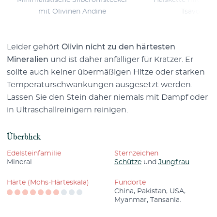
Minimalistische Silberohrstecker
Halskette mit Mond
mit Olivinen Andine
Tsavoritgr
Leider gehört
Olivin nicht zu den härtesten
Mineralien
und ist daher anfälliger für Kratzer. Er
sollte auch keiner übermäßigen Hitze oder starken
Temperaturschwankungen ausgesetzt werden.
Lassen Sie den Stein daher niemals mit Dampf oder
in Ultraschallreinigern reinigen.
Überblick
Edelsteinfamilie
Sternzeichen
Mineral
Schütze
und
Jungfrau
Härte (Mohs-Härteskala)
Fundorte
China, Pakistan, USA,
Myanmar, Tansania.