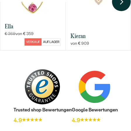
HERKUNFT:
Natürlich
Ella
€ 369
von € 359
Kieran
VERKAUF
AUF LAGER
von € 909
Bestseller
ANSEHEN
Trusted shop Bewertungen
Google Bewertungen
4.9
4.9