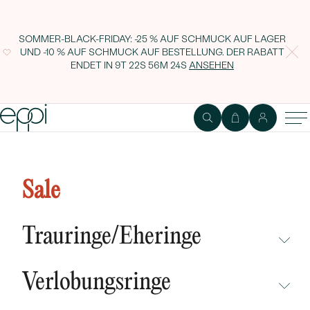
SOMMER-BLACK-FRIDAY: -25 % AUF SCHMUCK AUF LAGER
UND -10 % AUF SCHMUCK AUF BESTELLUNG. DER RABATT
ENDET IN
9T 22S 56M 23S
ANSEHEN
Goldene Ohrringe mit
Turmalinen Opulent
Sale
Trauringe/Eheringe
NICHT ÜBERSEHEN
Verlobungsringe
NEUHEITEN
NICHT ÜBERSEHEN