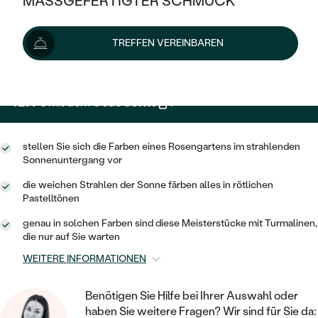
MASSGEFERTIGTER SCHMUCK
1 419 €
SILBER
MIT MEHREREN DIAMANTEN
NACH STYL
GOLD
AUSVERKAUF
AUSVERKAUF
Wir liefern den Schmuck innerhalb von 3 - 4 Wochen.
TREFFEN VEREINBAREN
PLATIN
KLASSISCH
HALO
Lieferoptionen
SILBER
WENN SCHMUCK HILFT
NACH MATERIAL
MINIMALISTISCHE
DREI STEINE
PLATIN
NACH STYL
1 277 €
mit dem Code
SUN10
.
GOLD
NACH TYP
MEMOIRE
OHRSTECKER
VINTAGE
OHRRINGE
SILBER
NACH STYL
stellen Sie sich die Farben eines Rosengartens im strahlenden
V-FORM
CREOLEN
IM SET
Sonnenuntergang vor
SOLITÄR
RINGE
PLATIN
VINTAGE
die weichen Strahlen der Sonne färben alles in rötlichen
MINIMALISTISCHE
AUSSERGEWÖHNLICH
Pastelltönen
ZUR GEBURT EINES KINDES
ANHÄNGER / KETTEN
AUSSERGEWÖHNLICHE
NACH STYL
OHRHÄNGER
genau in solchen Farben sind diese Meisterstücke mit Turmalinen,
PERSONALISIERT
ARMBÄNDER
die nur auf Sie warten
GESTALTE EINEN RING
MEMOIRE
GEHÄMMERTE
SOLITÄR
WEITERE INFORMATIONEN
WÄHLE EINEN RING
MIT STERNZEICHEN
SCHMUCKSET
MINIMALISTISCHE
VON HAND GRAVIERTE
HERZ
Benötigen Sie Hilfe bei Ihrer Auswahl oder
DIAMANTEN ZUM EINFASSEN
MINIMALISTISCH
HERRENSCHMUCK
haben Sie weitere Fragen? Wir sind für Sie da: