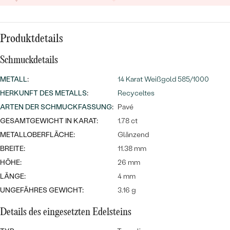
MIT SALT AND PEPPER DIAMANTEN
LUXURIÖSE
PREISWERTE
EDELSTEINSCHMUCK
Meistverkaufte
MIT EDELSTEIN
Produktdetails
LUXURIÖSE
SCHMUCK MIT LAB GROWN
Eheringe
DIAMANTEN
NACH MATERIAL
Schmuckdetails
GOLD
METALL
:
14 Karat Weißgold 585/1000
PERLENSCHMUCK
HERKUNFT DES METALLS
:
Recyceltes
ANSCHAUEN
PLATIN
ARTEN DER SCHMUCKFASSUNG
:
Pavé
NACH STYL
GESAMTGEWICHT IN KARAT:
1.78 ct
SILBER
METALLOBERFLÄCHE:
Glänzend
PERSONALISIERT
BREITE:
11.38 mm
SYMBOLISCH
HÖHE:
26 mm
LÄNGE:
4 mm
MINIMALISTISCH
UNGEFÄHRES GEWICHT:
3.16 g
NACH ANLASS
Details des eingesetzten Edelsteins