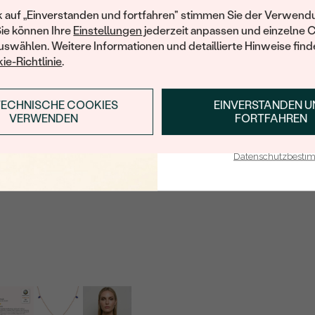
SCHLIFF:
Ihren ersten Ein
k auf „Einverstanden und fortfahren" stimmen Sie der Verwendu
Sie können Ihre
Einstellungen
jederzeit anpassen und einzelne 
HERKUNFT:
swählen. Weitere Informationen und detaillierte Hinweise finde
ie-Richtlinie
.
TECHNISCHE COOKIES
EINVERSTANDEN 
ANMELDEN & RABAT
VERWENDEN
FORTFAHREN
E-Mail-Adresse je bei uns i
Datenschutzbest