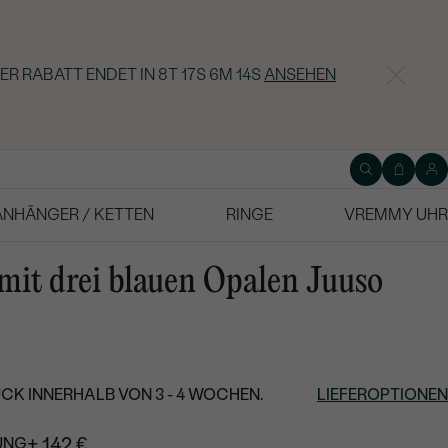
ER RABATT ENDET IN
8T 17S 6M 13S
ANSEHEN
ANHÄNGER / KETTEN
RINGE
VREMMY UHR
mit drei blauen Opalen Juuso
CK INNERHALB VON 3 - 4 WOCHEN.
LIEFEROPTIONEN
+ 142 €
UNG