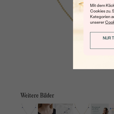
Mit dem Klic
Cookies zu. 
Kategorien au
unserer
Cook
NUR 
Weitere Bilder