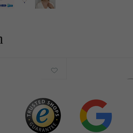
n
Clelia
€ 409