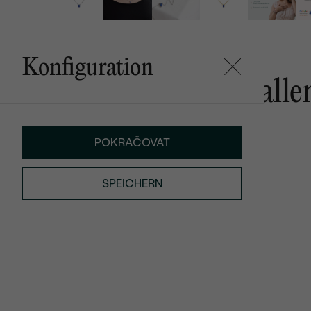
Konfiguration
Das könnte Ihnen gefalle
POKRAČOVAT
Margalo
Hecatte
€ 649
€ 529
SPEICHERN