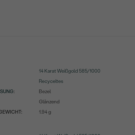
14 Karat Weißgold 585/1000
Recyceltes
SSUNG
:
Bezel
Glänzend
GEWICHT:
1.94 g