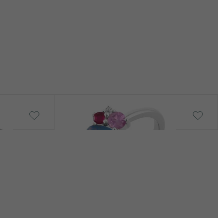
Bluma
von € 829