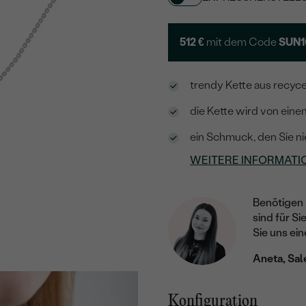
512 €
mit dem Code
SUN1
trendy Kette aus recyce
die Kette wird von eine
ein Schmuck, den Sie ni
WEITERE INFORMATI
Benötigen 
sind für Si
Sie uns ein
Aneta, Sal
Konfiguration