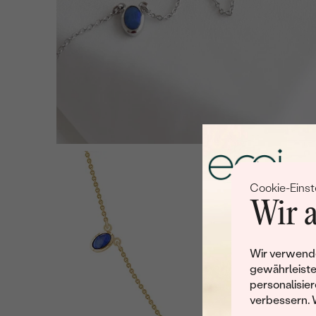
Cookie-Einst
Wir a
Wir verwende
gewährleiste
personalisier
verbessern. 