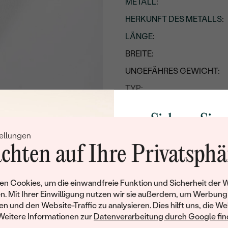
METALL
:
HERKUNFT DES METALLS
:
LÄNGE
:
BREITE:
UNGEFÄHRES GEWICHT:
TYP:
Details des eingesetzten Edels
Sichern Sie 
TYP:
ellungen
Rabatt auf Ih
ANZAHL:
chten auf Ihre Privatsphä
Schmucks
KARATGEWICHT:
Werden Sie Teil unse
ABMESSUNGEN:
n Cookies, um die einwandfreie Funktion und Sicherheit der 
und entdecken Sie die W
n. Mit Ihrer Einwilligung nutzen wir sie außerdem, um Werbung
FARBE:
gefertigten Schmucks
en und den Website-Traffic zu analysieren. Dies hilft uns, die We
Willkommensgeschen
FORM:
Weitere Informationen zur
Datenverarbeitung durch Google find
Ihnen umgehend einen 