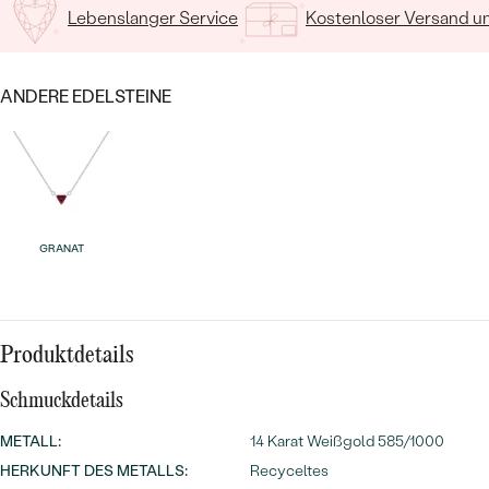
MIT SALT AND PEPPER DIAMANTEN
LUXURIÖSE
Lebenslanger Service
Kostenloser Versand 
PREISWERTE
EDELSTEINSCHMUCK
Meistverkaufte
MIT EDELSTEIN
LUXURIÖSE
SCHMUCK MIT LAB GROWN
ANDERE EDELSTEINE
Eheringe
DIAMANTEN
NACH MATERIAL
GOLD
PERLENSCHMUCK
ANSCHAUEN
PLATIN
NACH STYL
GRANAT
SILBER
PERSONALISIERT
SYMBOLISCH
Produktdetails
MINIMALISTISCH
Schmuckdetails
METALL
:
14 Karat Weißgold 585/1000
NACH ANLASS
HERKUNFT DES METALLS
:
Recyceltes