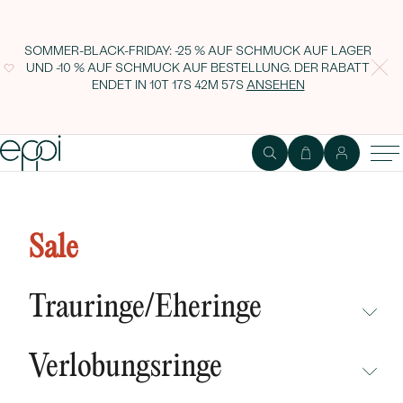
SOMMER-BLACK-FRIDAY: -25 % AUF SCHMUCK AUF LAGER
UND -10 % AUF SCHMUCK AUF BESTELLUNG. DER RABATT
ENDET IN
10T 17S 42M 56S
ANSEHEN
Minimalistische Halskette mit
Aquamarin Modu
Sale
Trauringe/Eheringe
NICHT ÜBERSEHEN
Verlobungsringe
NEUHEITEN
NICHT ÜBERSEHEN