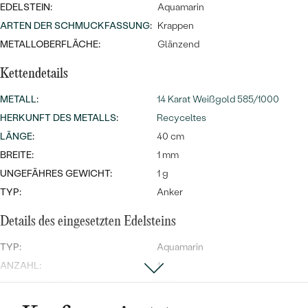
Meistverkaufte
EDELSTEIN:
NACH DER FARBE
Aquamarin
Meistverkaufte
ARTEN DER SCHMUCKFASSUNG
:
Krappen
Ohrrinnge
NACH DER FORM
METALLOBERFLÄCHE:
Glänzend
Ringe
Kettendetails
MASSGEFERTIGTER
Personalisierte
METALL
:
14 Karat Weißgold 585/1000
ANSEHEN
DIAMANTEN
Halsketten
HERKUNFT DES METALLS
:
Recyceltes
ANSEHEN
LÄNGE
:
40 cm
BREITE:
1 mm
UNGEFÄHRES GEWICHT:
1 g
ANSEHEN
Wave Kollektion
TYP:
Anker
Details des eingesetzten Edelsteins
TYP:
Aquamarin
ANSEHEN
ANZAHL:
1
ABMESSUNGEN:
5 x 5 mm
FARBE:
Blau