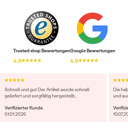
Trusted shop Bewertungen
Google Bewertungen
4.9
4.9
Schnell und gut Der Artikel wurde schnell
Die ha
geliefert und sorgfältig hergestellt..
und auc
Verifizierter Kunde
Verifiz
01.01.2026
10.07.2