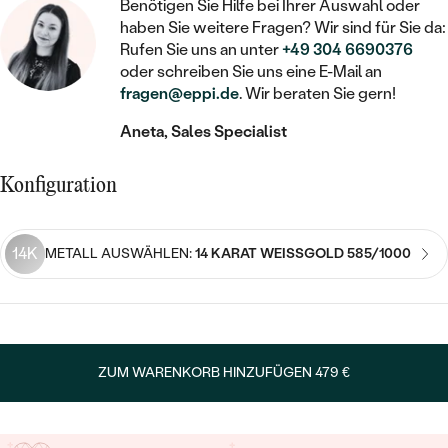
STATEMENT
MIT FÜLLUNG
Benötigen Sie Hilfe bei Ihrer Auswahl oder
KINDER
LAB GROWN DIAMANTEN ZUM
haben Sie weitere Fragen? Wir sind für Sie da:
MEDAILLON
SCHMUCK FÜR KINDER
SIEGELRINGE
Rufen Sie uns an unter
+49 304 6690376
EINFASSEN
IM SET
PIERCINGS
oder schreiben Sie uns eine E-Mail an
KETTEN
BROSCHEN
fragen@eppi.de
. Wir beraten Sie gern!
PERSONALISIERT
FARBIGE DIAMANTEN ZUM EINFASSEN
NACH PREIS
HERZKETTEN
SCHMUCKZUBEHÖR
NACH STEIN
Aneta, Sales Specialist
GÜNSTIG
NACH EDELSTEIN
NACH EDELSTEIN
MIT DIAMANT
MIT TIEREN
Konfiguration
NACH MATERIAL
MIT DIAMANT
MIT DIAMANT
LUXURIÖSE
MIT EDELSTEIN
GOLD
NACH EDELSTEIN
MIT EDELSTEIN
14K
MIT LAB GROWN DIAMANT
METALL AUSWÄHLEN:
14 KARAT WEISSGOLD 585/1000
PERLENOHRRINGE
MIT DIAMANT
SILBER
PERLENRINGE
MIT MOISSANIT
MIT EDELSTEIN
PLATIN
NACH PREIS
MIT FARBIGEN DIAMANTEN
NACH PREIS
PREISWERTE
ZUM WARENKORB HINZUFÜGEN
479 €
PERLENKETTEN
NACH STEIN
MIT SCHWARZEN DIAMANTEN
PREISWERTE
LUXURIÖSE
DIAMANTSCHMUCK
NACH PREIS