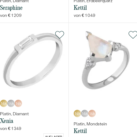
Platin, Diamant
Platin, Erdbeerquarz
Seraphine
Kettil
von € 1 209
von € 1 049
14k
14k
14k
14k
14k
14k
Platin, Diamant
Xenia
Platin, Mondstein
von € 1 349
Kettil