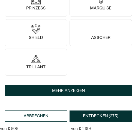
Platin, Diamant
Platin, Moissanit
PRINZESS
MARQUISE
Evander
Kristen
von € 1 808
von € 1 179
SHIELD
ASSCHER
TRILLANT
MEHR ANZEIGEN
14k
14k
14k
14k
14k
14k
Platin, Diamant
Platin, Moissanit
ABBRECHEN
ENTDECKEN (375)
Sade
Reley
von € 808
von € 1 169