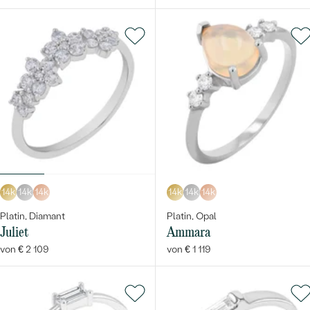
14k
14k
14k
14k
14k
14k
Platin, Diamant
Platin, Opal
Juliet
Ammara
von € 2 109
von € 1 119