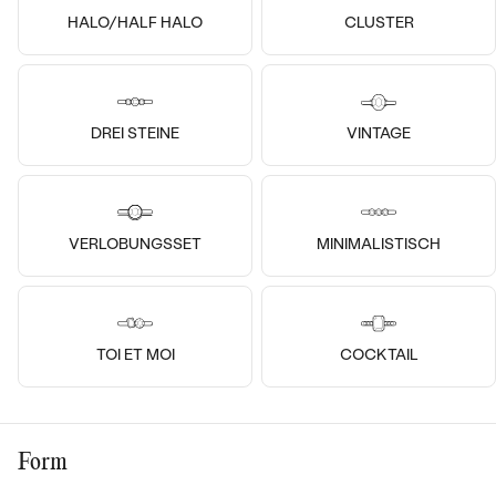
HALO/HALF HALO
CLUSTER
DREI STEINE
VINTAGE
14k
14k
14k
14k
14k
14k
14k
14k
Platin, Lab Grown Diamant
Platin, Lab Grown Diamant
Mita
Belen
VERLOBUNGSSET
MINIMALISTISCH
von € 1 358
von € 2 848
TOI ET MOI
COCKTAIL
Form