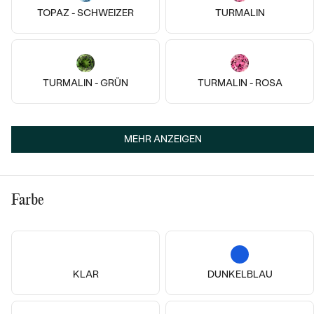
14k
14k
14k
14k
14k
14k
TOPAZ - SCHWEIZER
TURMALIN
Platin, Lab Grown Diamant
Platin, Lab Grown Diamant
Agathe
Mirjana
von € 1 178
von € 1 639
TURMALIN - GRÜN
TURMALIN - ROSA
MEHR ANZEIGEN
Farbe
14k
14k
14k
14k
14k
14k
KLAR
DUNKELBLAU
Platin, Diamant
Platin, Diamant
Lonia
Tarin