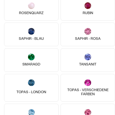
ROSENQUARZ
RUBIN
14k
14k
14k
14k
14k
14k
Platin, Smaragd
Platin, Lab Grown Diamant
Kerau
Hazel
SAPHIR - BLAU
SAPHIR - ROSA
von € 1 419
von € 1 169
Bestseller
SMARAGD
TANSANIT
ANSEHEN
TOPAS - VERSCHIEDENE
TOPAS - LONDON
FARBEN