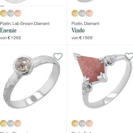
14k
14k
14k
14k
14k
14k
Platin, Lab Grown Diamant
Platin, Diamant
Enemie
Vindo
von € 1 268
von € 1 569
14k
14k
14k
14k
14k
14k