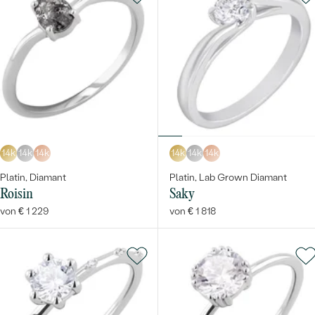
14k
14k
14k
14k
14k
14k
Platin, Diamant
Platin, Lab Grown Diamant
Roisin
Saky
von € 1 229
von € 1 818