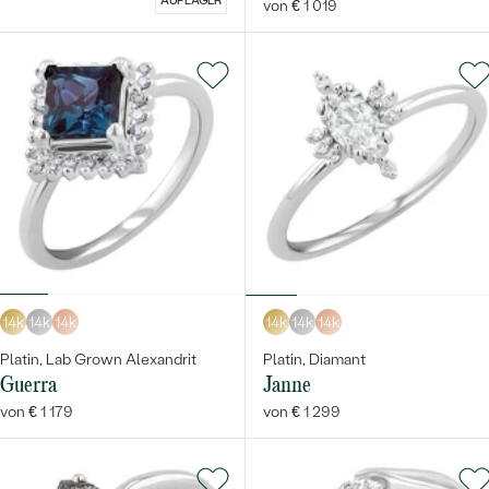
AUF LAGER
von € 1 019
14k
14k
14k
14k
14k
14k
Platin, Lab Grown Alexandrit
Platin, Diamant
Guerra
Janne
von € 1 179
von € 1 299