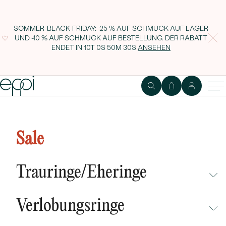
SOMMER-BLACK-FRIDAY: -25 % AUF SCHMUCK AUF LAGER
UND -10 % AUF SCHMUCK AUF BESTELLUNG. DER RABATT
ENDET IN
10T 0S 50M 29S
ANSEHEN
Sale
Trauringe/Eheringe
NICHT ÜBERSEHEN
Verlobungsringe
NEUHEITEN
NICHT ÜBERSEHEN