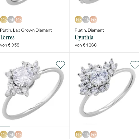
14k
14k
14k
14k
14k
14k
Platin, Lab Grown Diamant
Platin, Diamant
Torres
Cynthia
von € 958
von € 1 268
14k
14k
14k
14k
14k
14k