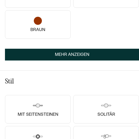
BRAUN
MEHR ANZEIGEN
14k
14k
14k
14k
14k
14k
Platin, Saphir
Platin, Diamant
Stil
Girija
Minna
von € 1 729
von € 2 668
MIT SEITENSTEINEN
SOLITÄR