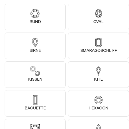
14k
14k
14k
14k
14k
14k
RUND
OVAL
Platin, Lab Grown Diamant
Platin, Topas - Lon.
Katynie
Fernanda
von € 1 478
von € 1 129
BIRNE
SMARAGDSCHLIFF
KISSEN
KITE
BAGUETTE
HEXAGON
14k
14k
14k
14k
14k
14k
14k