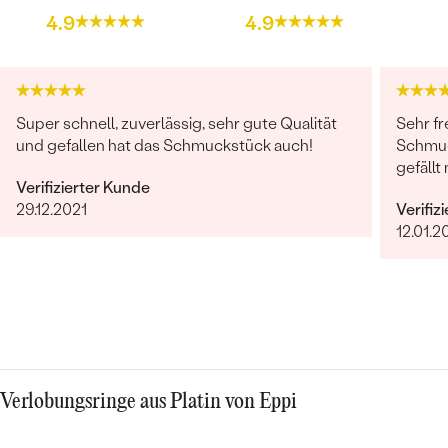
4.9
4.9
Super schnell, zuverlässig, sehr gute Qualität
Sehr fr
und gefallen hat das Schmuckstück auch!
Schmuc
gefällt 
Verifizierter Kunde
29.12.2021
Verifiz
12.01.2
Verlobungsringe aus Platin von Eppi