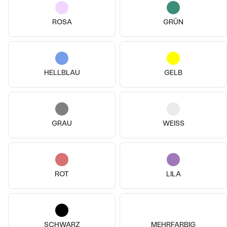
von € 1 829
von € 2 538
ROSA
GRÜN
HELLBLAU
GELB
GRAU
WEISS
14k
14k
14k
14k
14k
14k
Platin, Smaragd
Platin, Diamant
ROT
LILA
Kip
Fernanda
von € 3 259
von € 1 339
SCHWARZ
MEHRFARBIG