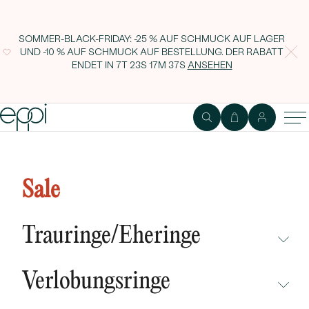
SOMMER-BLACK-FRIDAY: -25 % AUF SCHMUCK AUF LAGER
UND -10 % AUF SCHMUCK AUF BESTELLUNG. DER RABATT
ENDET IN
7T 23S 17M 36S
ANSEHEN
Zarter Ring mit einem Moissanit
Xenia
Sale
Trauringe/Eheringe
NICHT ÜBERSEHEN
Verlobungsringe
NEUHEITEN
NICHT ÜBERSEHEN