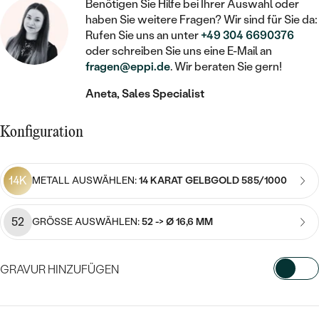
STATEMENT
MIT FÜLLUNG
Benötigen Sie Hilfe bei Ihrer Auswahl oder
KINDER
LAB GROWN DIAMANTEN ZUM
haben Sie weitere Fragen? Wir sind für Sie da:
MEDAILLON
SCHMUCK FÜR KINDER
SIEGELRINGE
Rufen Sie uns an unter
+49 304 6690376
EINFASSEN
IM SET
PIERCINGS
oder schreiben Sie uns eine E-Mail an
KETTEN
BROSCHEN
fragen@eppi.de
. Wir beraten Sie gern!
PERSONALISIERT
FARBIGE DIAMANTEN ZUM EINFASSEN
NACH PREIS
HERZKETTEN
SCHMUCKZUBEHÖR
NACH STEIN
Aneta, Sales Specialist
GÜNSTIG
NACH EDELSTEIN
NACH EDELSTEIN
MIT DIAMANT
MIT TIEREN
Konfiguration
NACH MATERIAL
MIT DIAMANT
MIT DIAMANT
LUXURIÖSE
MIT EDELSTEIN
GOLD
NACH EDELSTEIN
MIT EDELSTEIN
14K
MIT LAB GROWN DIAMANT
METALL AUSWÄHLEN:
14 KARAT GELBGOLD 585/1000
PERLENOHRRINGE
MIT DIAMANT
SILBER
PERLENRINGE
MIT MOISSANIT
52
GRÖSSE AUSWÄHLEN:
52 -> Ø 16,6 MM
MIT EDELSTEIN
PLATIN
NACH PREIS
MIT FARBIGEN DIAMANTEN
NACH PREIS
PREISWERTE
PERLENKETTEN
GRAVUR HINZUFÜGEN
NACH STEIN
MIT SCHWARZEN DIAMANTEN
PREISWERTE
LUXURIÖSE
WÄHLEN SIE SCHRIFTART AUS
DIAMANTSCHMUCK
NACH PREIS