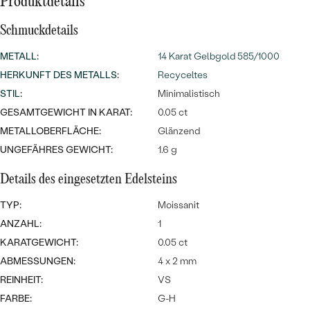
Meistverkaufte
Produktdetails
NACH DER FARBE
Meistverkaufte
Schmuckdetails
Ohrrinnge
NACH DER FORM
Ringe
METALL
:
14 Karat Gelbgold 585/1000
MASSGEFERTIGTER
Personalisierte
HERKUNFT DES METALLS
:
Recyceltes
STIL
:
Minimalistisch
ANSEHEN
DIAMANTEN
Halsketten
GESAMTGEWICHT IN KARAT:
0.05 ct
ANSEHEN
METALLOBERFLÄCHE:
Glänzend
UNGEFÄHRES GEWICHT:
1.6 g
Details des eingesetzten Edelsteins
ANSEHEN
Wave Kollektion
TYP:
Moissanit
ANZAHL:
1
KARATGEWICHT:
0.05 ct
ANSEHEN
ABMESSUNGEN:
4 x 2 mm
REINHEIT:
VS
FARBE:
G-H