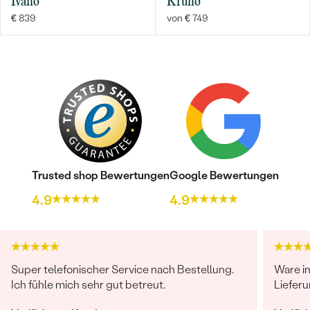
Ivano
Kruno
€ 839
von € 749
Trusted shop Bewertungen
Google Bewertungen
4.9
4.9
Super telefonischer Service nach Bestellung.
Ware i
Ich fühle mich sehr gut betreut.
Lieferu