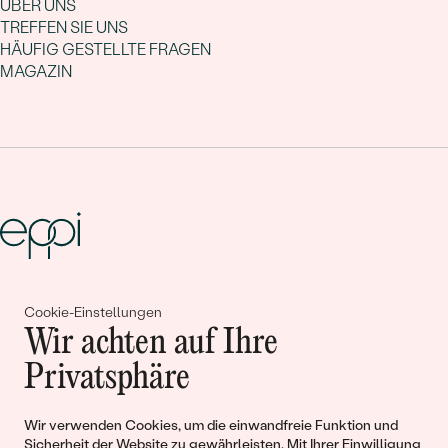
ÜBER UNS
TREFFEN SIE UNS
HÄUFIG GESTELLTE FRAGEN
MAGAZIN
Gemeinsam erschaffen wir
Cookie-Einstellungen
Wir achten auf Ihre
Geschichten von Schönheit und
Privatsphäre
Liebe
Wir verwenden Cookies, um die einwandfreie Funktion und
Begleiten Sie uns!
Sicherheit der Website zu gewährleisten. Mit Ihrer Einwilligung