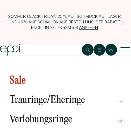
SOMMER-BLACK-FRIDAY: -25 % AUF SCHMUCK AUF LAGER
UND -10 % AUF SCHMUCK AUF BESTELLUNG. DER RABATT
ENDET IN
10T 7S 48M 40S
ANSEHEN
Minimalistische Halskette mit
Moissanit Glosie
Sale
Trauringe/Eheringe
NICHT ÜBERSEHEN
Verlobungsringe
NEUHEITEN
NICHT ÜBERSEHEN