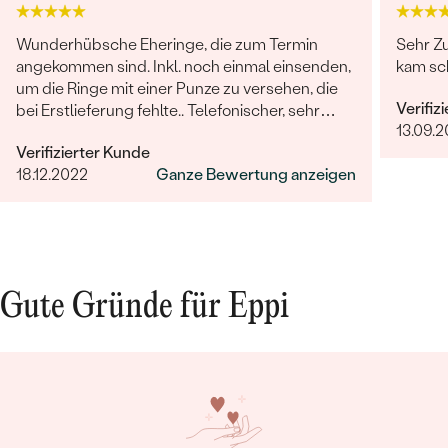
Wunderhübsche Eheringe, die zum Termin
Sehr Zu
angekommen sind. Inkl. noch einmal einsenden,
kam sc
um die Ringe mit einer Punze zu versehen, die
Verifiz
bei Erstlieferung fehlte.. Telefonischer, sehr
13.09.2
freundlicher Kontakt, keinerlei Probleme
Verifizierter Kunde
hinsichtlich der kompletten Abwicklung. Die
18.12.2022
Ganze Bewertung anzeigen
Hochzeit rundum gelungen, das Brautpaar
glücklich. Vielen lieben Dank auch noch Mal an
dieser Stelle.
Gute Gründe für Eppi