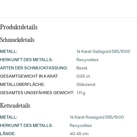
Meistverkaufte
NACH DER FARBE
Meistverkaufte
Ohrrinnge
NACH DER FORM
Ringe
Produktdetails
MASSGEFERTIGTER
Personalisierte
Schmuckdetails
ANSEHEN
DIAMANTEN
Halsketten
METALL
:
14 Karat Gelbgold 585/1000
ANSEHEN
HERKUNFT DES METALLS
:
Recyceltes
ARTEN DER SCHMUCKFASSUNG
:
Bezel
GESAMTGEWICHT IN KARAT:
0.06 ct
ANSEHEN
Wave Kollektion
METALLOBERFLÄCHE:
Glänzend
GESAMTES UNGEFÄHRES GEWICHT:
1.11 g
Kettendetails
ANSEHEN
METALL
:
14 Karat Roségold 585/1000
HERKUNFT DES METALLS
:
Recyceltes
LÄNGE
:
40-45 cm