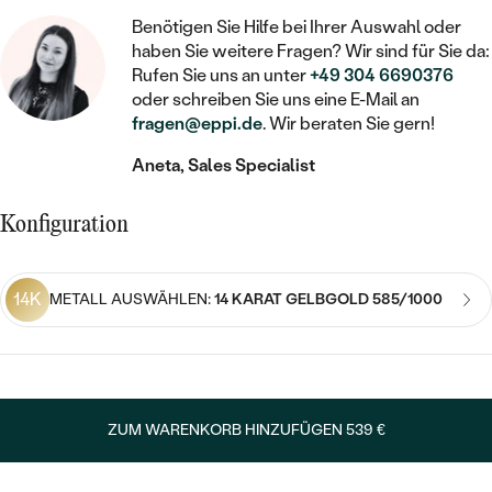
STATEMENT
MIT FÜLLUNG
KINDER
LAB GROWN DIAMANTEN ZUM
Benötigen Sie Hilfe bei Ihrer Auswahl oder
MEDAILLON
SCHMUCK FÜR KINDER
haben Sie weitere Fragen? Wir sind für Sie da:
SIEGELRINGE
EINFASSEN
IM SET
PIERCINGS
Rufen Sie uns an unter
+49 304 6690376
KETTEN
BROSCHEN
oder schreiben Sie uns eine E-Mail an
PERSONALISIERT
FARBIGE DIAMANTEN ZUM EINFASSEN
fragen@eppi.de
. Wir beraten Sie gern!
NACH PREIS
HERZKETTEN
SCHMUCKZUBEHÖR
NACH STEIN
Aneta, Sales Specialist
GÜNSTIG
NACH EDELSTEIN
NACH EDELSTEIN
MIT DIAMANT
MIT TIEREN
NACH MATERIAL
MIT DIAMANT
Konfiguration
MIT DIAMANT
LUXURIÖSE
MIT EDELSTEIN
GOLD
NACH EDELSTEIN
MIT EDELSTEIN
MIT LAB GROWN DIAMANT
PERLENOHRRINGE
14K
METALL AUSWÄHLEN:
14 KARAT GELBGOLD 585/1000
MIT DIAMANT
SILBER
PERLENRINGE
MIT MOISSANIT
MIT EDELSTEIN
PLATIN
NACH PREIS
MIT FARBIGEN DIAMANTEN
NACH PREIS
PREISWERTE
PERLENKETTEN
ZUM WARENKORB HINZUFÜGEN
539 €
NACH STEIN
MIT SCHWARZEN DIAMANTEN
PREISWERTE
LUXURIÖSE
DIAMANTSCHMUCK
NACH PREIS