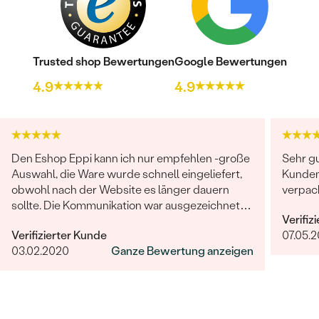
Trusted shop Bewertungen
Google Bewertungen
4.9
4.9
Den Eshop Eppi kann ich nur empfehlen -große
Sehr g
Auswahl, die Ware wurde schnell eingeliefert,
Kundend
obwohl nach der Website es länger dauern
verpack
sollte. Die Kommunikation war ausgezeichnet
Verifiz
und das Juwel war wunderschön und
Verifizierter Kunde
07.05.
hochqualität! Sehr sehr zufrieden.
03.02.2020
Ganze Bewertung anzeigen