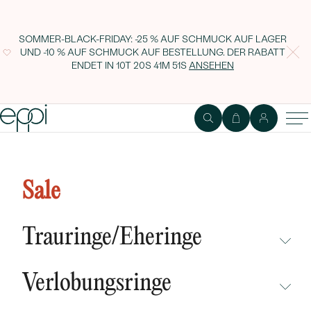
SOMMER-BLACK-FRIDAY: -25 % AUF SCHMUCK AUF LAGER
UND -10 % AUF SCHMUCK AUF BESTELLUNG. DER RABATT
ENDET IN
10T 20S 41M 50S
ANSEHEN
1
2
Ring
Edelstein
Sale
Verlobungsring in Wellenform
mit einem tropfenförmigen Lab
Trauringe/Eheringe
Grown Diamanten Mirjana
NICHT ÜBERSEHEN
Verlobungsringe
NEUHEITEN
NICHT ÜBERSEHEN