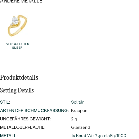
Meistverkaufte
ANDERE METALLE
NACH DER FARBE
Meistverkaufte
Ohrrinnge
NACH DER FORM
Ringe
MASSGEFERTIGTER
Personalisierte
VERGOLDETES
ANSEHEN
DIAMANTEN
SILBER
Halsketten
ANSEHEN
Produktdetails
ANSEHEN
Wave Kollektion
Setting Details
STIL
:
Solitär
ARTEN DER SCHMUCKFASSUNG
:
Krappen
ANSEHEN
UNGEFÄHRES GEWICHT:
2 g
METALLOBERFLÄCHE:
Glänzend
METALL
:
14 Karat Weißgold 585/1000