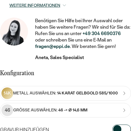
STATEMENT
MIT FÜLLUNG
KINDER
WEITERE INFORMATIONEN
LAB GROWN DIAMANTEN ZUM
MEDAILLON
SCHMUCK FÜR KINDER
SIEGELRINGE
EINFASSEN
IM SET
PIERCINGS
Benötigen Sie Hilfe bei Ihrer Auswahl oder
KETTEN
BROSCHEN
haben Sie weitere Fragen? Wir sind für Sie da:
PERSONALISIERT
FARBIGE DIAMANTEN ZUM EINFASSEN
Rufen Sie uns an unter
+49 304 6690376
NACH PREIS
HERZKETTEN
SCHMUCKZUBEHÖR
NACH STEIN
oder schreiben Sie uns eine E-Mail an
fragen@eppi.de
. Wir beraten Sie gern!
GÜNSTIG
NACH EDELSTEIN
NACH EDELSTEIN
MIT DIAMANT
MIT TIEREN
NACH MATERIAL
Aneta, Sales Specialist
MIT DIAMANT
MIT DIAMANT
LUXURIÖSE
MIT EDELSTEIN
GOLD
NACH EDELSTEIN
Konfiguration
MIT EDELSTEIN
MIT LAB GROWN DIAMANT
PERLENOHRRINGE
MIT DIAMANT
SILBER
PERLENRINGE
MIT MOISSANIT
14K
METALL AUSWÄHLEN:
14 KARAT GELBGOLD 585/1000
MIT EDELSTEIN
PLATIN
NACH PREIS
MIT FARBIGEN DIAMANTEN
NACH PREIS
PREISWERTE
46
PERLENKETTEN
GRÖSSE AUSWÄHLEN:
46 -> Ø 14,6 MM
NACH STEIN
MIT SCHWARZEN DIAMANTEN
PREISWERTE
LUXURIÖSE
DIAMANTSCHMUCK
GRAVUR HINZUFÜGEN
NACH PREIS