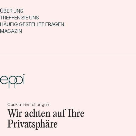
ÜBER UNS
TREFFEN SIE UNS
HÄUFIG GESTELLTE FRAGEN
MAGAZIN
Gemeinsam erschaffen wir
Cookie-Einstellungen
Geschichten von Schönheit und
Wir achten auf Ihre
Liebe
Privatsphäre