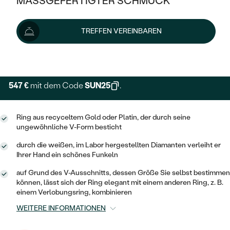
MASSGEFERTIGTER SCHMUCK
729 €
SILBER
MIT MEHREREN DIAMANTEN
NACH STYL
GOLD
AUSVERKAUF
AUSVERKAUF
Schmuck ist auf Lager. Wir liefern ihn innerhalb von 24
TREFFEN VEREINBAREN
PLATIN
KLASSISCH
HALO
Stunden.
SILBER
WENN SCHMUCK HILFT
Lieferoptionen
NACH MATERIAL
MINIMALISTISCHE
DREI STEINE
PLATIN
NACH STYL
GOLD
NACH TYP
MEMOIRE
547 €
mit dem Code
SUN25
.
OHRSTECKER
VINTAGE
OHRRINGE
SILBER
NACH STYL
V-FORM
CREOLEN
IM SET
Ring aus recyceltem Gold oder Platin, der durch seine
SOLITÄR
RINGE
PLATIN
ungewöhnliche V-Form besticht
VINTAGE
MINIMALISTISCHE
AUSSERGEWÖHNLICH
durch die weißen, im Labor hergestellten Diamanten verleiht er
ZUR GEBURT EINES KINDES
ANHÄNGER / KETTEN
Ihrer Hand ein schönes Funkeln
AUSSERGEWÖHNLICHE
NACH STYL
OHRHÄNGER
PERSONALISIERT
ARMBÄNDER
GESTALTE EINEN RING
auf Grund des V-Ausschnitts, dessen Größe Sie selbst bestimmen
MEMOIRE
können, lässt sich der Ring elegant mit einem anderen Ring, z. B.
GEHÄMMERTE
SOLITÄR
WÄHLE EINEN RING
einem Verlobungsring, kombinieren
MIT STERNZEICHEN
SCHMUCKSET
MINIMALISTISCHE
VON HAND GRAVIERTE
WEITERE INFORMATIONEN
HERZ
DIAMANTEN ZUM EINFASSEN
MINIMALISTISCH
HERRENSCHMUCK