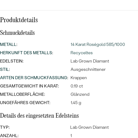
Meistverkaufte
NACH DER FARBE
Meistverkaufte
Ohrrinnge
NACH DER FORM
Produktdetails
Ringe
Schmuckdetails
MASSGEFERTIGTER
Personalisierte
METALL
:
14 Karat Roségold 585/1000
ANSEHEN
DIAMANTEN
Halsketten
HERKUNFT DES METALLS
:
Recyceltes
ANSEHEN
EDELSTEIN:
Lab Grown Diamant
STIL
:
Ausgeschnittener
ARTEN DER SCHMUCKFASSUNG
:
Krappen
ANSEHEN
Wave Kollektion
GESAMTGEWICHT IN KARAT:
0.19 ct
METALLOBERFLÄCHE:
Glänzend
UNGEFÄHRES GEWICHT:
1.45 g
Details des eingesetzten Edelsteins
ANSEHEN
TYP:
Lab Grown Diamant
ANZAHL:
1