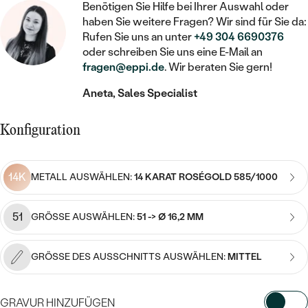
STATEMENT
MIT FÜLLUNG
Benötigen Sie Hilfe bei Ihrer Auswahl oder
KINDER
LAB GROWN DIAMANTEN ZUM
MEDAILLON
SCHMUCK FÜR KINDER
haben Sie weitere Fragen? Wir sind für Sie da:
SIEGELRINGE
EINFASSEN
IM SET
Rufen Sie uns an unter
+49 304 6690376
PIERCINGS
oder schreiben Sie uns eine E-Mail an
KETTEN
BROSCHEN
PERSONALISIERT
fragen@eppi.de
. Wir beraten Sie gern!
FARBIGE DIAMANTEN ZUM EINFASSEN
NACH PREIS
HERZKETTEN
SCHMUCKZUBEHÖR
NACH STEIN
Aneta, Sales Specialist
GÜNSTIG
NACH EDELSTEIN
NACH EDELSTEIN
MIT DIAMANT
MIT TIEREN
Konfiguration
NACH MATERIAL
MIT DIAMANT
MIT DIAMANT
LUXURIÖSE
MIT EDELSTEIN
GOLD
NACH EDELSTEIN
MIT EDELSTEIN
MIT LAB GROWN DIAMANT
14K
METALL AUSWÄHLEN:
14 KARAT ROSÉGOLD 585/1000
PERLENOHRRINGE
MIT DIAMANT
SILBER
PERLENRINGE
MIT MOISSANIT
51
GRÖSSE AUSWÄHLEN:
51 -> Ø 16,2 MM
MIT EDELSTEIN
PLATIN
NACH PREIS
MIT FARBIGEN DIAMANTEN
NACH PREIS
PREISWERTE
GRÖSSE DES AUSSCHNITTS AUSWÄHLEN:
MITTEL
PERLENKETTEN
NACH STEIN
MIT SCHWARZEN DIAMANTEN
PREISWERTE
LUXURIÖSE
DIAMANTSCHMUCK
GRAVUR HINZUFÜGEN
NACH PREIS