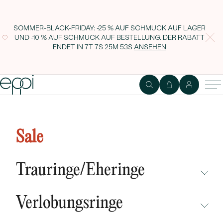
SOMMER-BLACK-FRIDAY: -25 % AUF SCHMUCK AUF LAGER
UND -10 % AUF SCHMUCK AUF BESTELLUNG. DER RABATT
ENDET IN
7T 7S 25M 52S
ANSEHEN
Ring in V-Form mit Lab Grown
Diamanten Craig
Sale
Trauringe/Eheringe
NICHT ÜBERSEHEN
Verlobungsringe
NEUHEITEN
NICHT ÜBERSEHEN