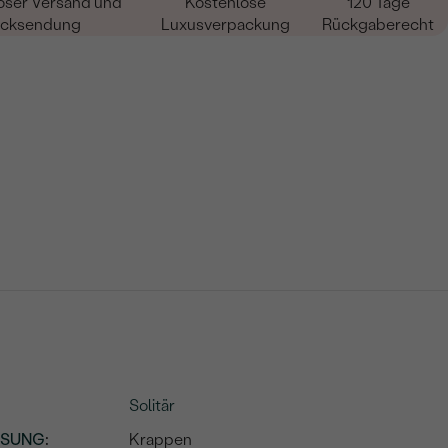
oser Versand und
Kostenlose
120 Tage
cksendung
Luxusverpackung
Rückgaberecht
Solitär
SSUNG
:
Krappen