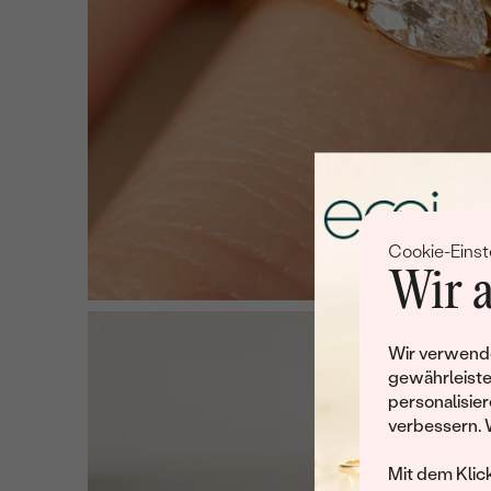
Cookie-Einst
Wir a
Wir verwende
gewährleiste
personalisier
verbessern. 
Mit dem Klic