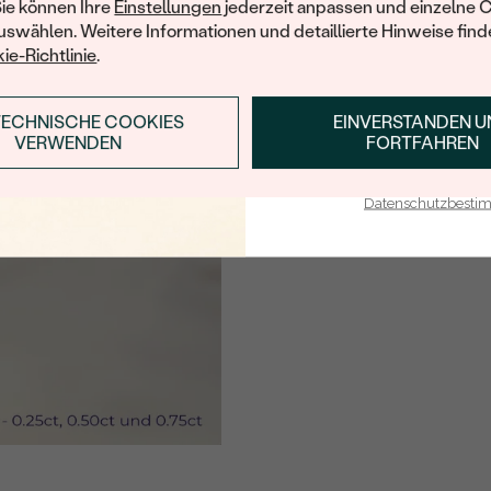
Sie können Ihre
Einstellungen
jederzeit anpassen und einzelne 
swählen. Weitere Informationen und detaillierte Hinweise finde
ie-Richtlinie
.
TECHNISCHE COOKIES
EINVERSTANDEN 
ANMELDEN & RABAT
VERWENDEN
FORTFAHREN
E-Mail-Adresse je bei uns i
Datenschutzbest