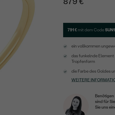
879 €
791 €
mit dem Code
SUN1
ein vollkommen ungewöh
das funkelnde Element 
Tropfenform
die Farbe des Goldes u
WEITERE INFORMATI
Benötigen 
sind für Si
Sie uns ein