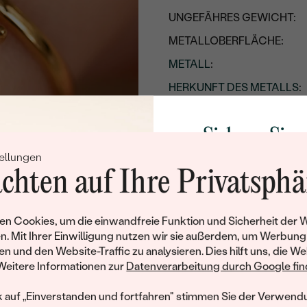
UNGEFÄHRES GEWICHT:
METALLOBERFLÄCHE:
METALL
:
HERKUNFT DES METALLS
:
Sichern Sie 
ellungen
Rabatt auf Ih
chten auf Ihre Privatsphä
Schmucks
Werden Sie Teil unse
n Cookies, um die einwandfreie Funktion und Sicherheit der 
und entdecken Sie die W
n. Mit Ihrer Einwilligung nutzen wir sie außerdem, um Werbung
gefertigten Schmucks
en und den Website-Traffic zu analysieren. Dies hilft uns, die We
Willkommensgeschen
Weitere Informationen zur
Datenverarbeitung durch Google find
Ihnen umgehend einen 
Ihren ersten Ein
k auf „Einverstanden und fortfahren" stimmen Sie der Verwendu