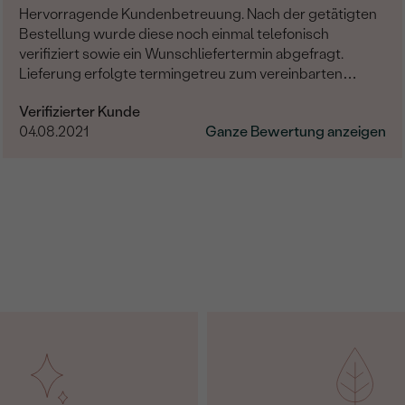
Hervorragende Kundenbetreuung. Nach der getätigten
Bestellung wurde diese noch einmal telefonisch
verifiziert sowie ein Wunschliefertermin abgefragt.
Lieferung erfolgte termingetreu zum vereinbarten
Termin. Die Ware selber ist wirklich sehr gut verarbeitet
Verifizierter Kunde
und hochwertig. Bin mit Allem äußerst zufrieden und
04.08.2021
Ganze Bewertung anzeigen
kann Eppi nur weiterempfehlen.