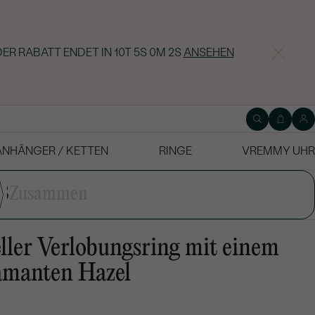
DER RABATT ENDET IN
10T 5S 0M 1S
ANSEHEN
ANHÄNGER / KETTEN
RINGE
VREMMY UHR
3
Zusammen
ler Verlobungsring mit einem
manten Hazel