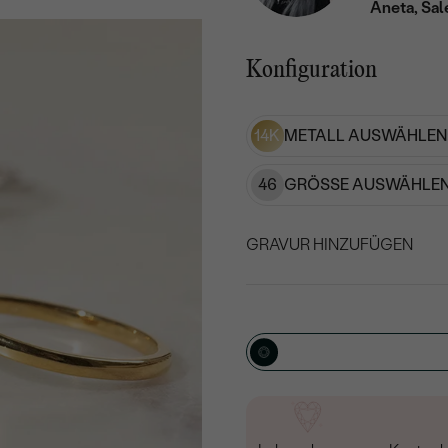
Aneta, Sal
Konfiguration
14K
METALL AUSWÄHLEN
46
GRÖSSE AUSWÄHLEN
GRAVUR HINZUFÜGEN
WÄHLEN SIE SCHRIF
Geben Sie Initialen/Text e
15
/ 15 ZEICHEN