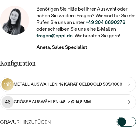
STATEMENT
MIT FÜLLUNG
KINDER
LAB GROWN DIAMANTEN ZUM
MEDAILLON
Benötigen Sie Hilfe bei Ihrer Auswahl oder
SCHMUCK FÜR KINDER
SIEGELRINGE
EINFASSEN
haben Sie weitere Fragen? Wir sind für Sie da:
IM SET
PIERCINGS
Rufen Sie uns an unter
+49 304 6690376
KETTEN
BROSCHEN
PERSONALISIERT
oder schreiben Sie uns eine E-Mail an
FARBIGE DIAMANTEN ZUM EINFASSEN
fragen@eppi.de
. Wir beraten Sie gern!
NACH PREIS
HERZKETTEN
SCHMUCKZUBEHÖR
NACH STEIN
Aneta, Sales Specialist
GÜNSTIG
NACH EDELSTEIN
NACH EDELSTEIN
MIT DIAMANT
MIT TIEREN
NACH MATERIAL
MIT DIAMANT
MIT DIAMANT
LUXURIÖSE
Konfiguration
MIT EDELSTEIN
GOLD
NACH EDELSTEIN
MIT EDELSTEIN
MIT LAB GROWN DIAMANT
PERLENOHRRINGE
14K
METALL AUSWÄHLEN:
14 KARAT GELBGOLD 585/1000
MIT DIAMANT
SILBER
PERLENRINGE
MIT MOISSANIT
MIT EDELSTEIN
PLATIN
NACH PREIS
46
GRÖSSE AUSWÄHLEN:
46 -> Ø 14,6 MM
MIT FARBIGEN DIAMANTEN
NACH PREIS
PREISWERTE
PERLENKETTEN
NACH STEIN
MIT SCHWARZEN DIAMANTEN
GRAVUR HINZUFÜGEN
PREISWERTE
LUXURIÖSE
DIAMANTSCHMUCK
NACH PREIS
WÄHLEN SIE SCHRIFTART AUS