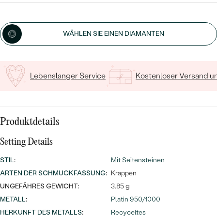
MIT SALT AND PEPPER DIAMANTEN
LUXURIÖSE
PREISWERTE
EDELSTEINSCHMUCK
Meistverkaufte
MIT EDELSTEIN
Geben Sie Initialen/Text ein
WÄHLEN SIE EINEN DIAMANTEN
LUXURIÖSE
SCHMUCK MIT LAB GROWN
15
/ 15 ZEICHEN
Eheringe
DIAMANTEN
NACH MATERIAL
GOLD
Lebenslanger Service
Kostenloser Versand 
PERLENSCHMUCK
ANSCHAUEN
PLATIN
NACH STYL
SILBER
Produktdetails
PERSONALISIERT
Setting Details
SYMBOLISCH
STIL
:
Mit Seitensteinen
ARTEN DER SCHMUCKFASSUNG
:
Krappen
MINIMALISTISCH
UNGEFÄHRES GEWICHT:
3.85 g
NACH ANLASS
METALL
:
Platin 950/1000
HERKUNFT DES METALLS
:
Recyceltes