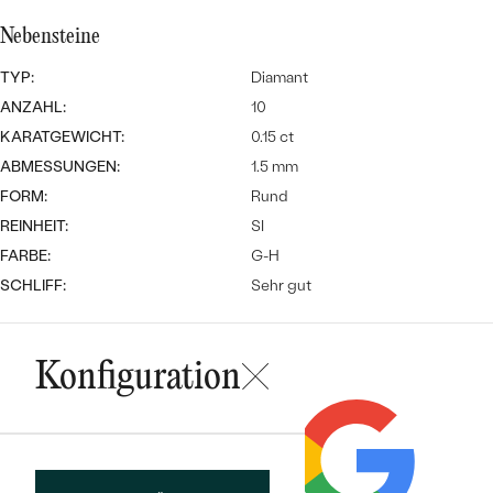
Meistverkaufte
NACH DER FARBE
Meistverkaufte
Nebensteine
Ohrrinnge
NACH DER FORM
TYP:
Diamant
Ringe
ANZAHL:
10
MASSGEFERTIGTER
Personalisierte
KARATGEWICHT:
0.15 ct
ANSEHEN
ABMESSUNGEN:
1.5 mm
DIAMANTEN
Halsketten
FORM:
Rund
ANSEHEN
REINHEIT:
SI
FARBE:
G-H
SCHLIFF:
Sehr gut
ANSEHEN
Wave Kollektion
Konfiguration
ANSEHEN