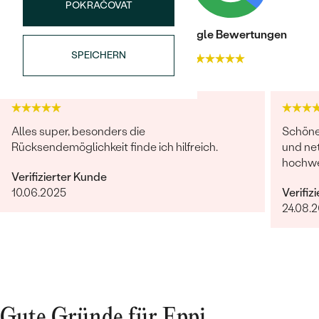
POKRAČOVAT
Trusted shop Bewertungen
Google Bewertungen
SPEICHERN
4.9
4.9
Bestseller
Alles super, besonders die
Schöne 
Rücksendemöglichkeit finde ich hilfreich.
und net
hochwer
Verifizierter Kunde
10.06.2025
Verifiz
ANSEHEN
24.08.
Gute Gründe für Eppi