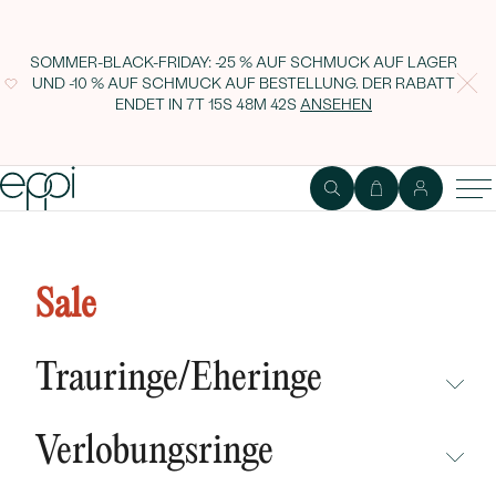
SOMMER-BLACK-FRIDAY: -25 % AUF SCHMUCK AUF LAGER
UND -10 % AUF SCHMUCK AUF BESTELLUNG. DER RABATT
ENDET IN
7T 15S 48M 42S
ANSEHEN
1
2
Ring
Edelstein
Sale
Verlobungsring mit Emerald-
Diamant Lonia
Trauringe/Eheringe
NICHT ÜBERSEHEN
Verlobungsringe
NEUHEITEN
NICHT ÜBERSEHEN