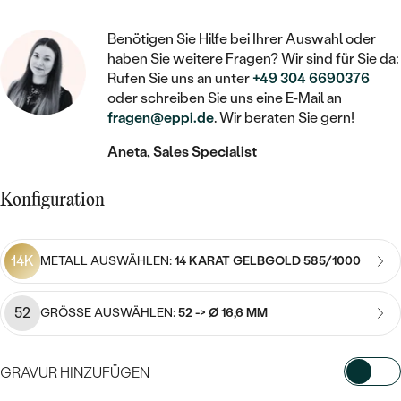
STATEMENT
MIT FÜLLUNG
KINDER
LAB GROWN DIAMANTEN ZUM
MEDAILLON
SCHMUCK FÜR KINDER
Benötigen Sie Hilfe bei Ihrer Auswahl oder
SIEGELRINGE
EINFASSEN
IM SET
PIERCINGS
haben Sie weitere Fragen? Wir sind für Sie da:
KETTEN
BROSCHEN
Rufen Sie uns an unter
+49 304 6690376
PERSONALISIERT
FARBIGE DIAMANTEN ZUM EINFASSEN
oder schreiben Sie uns eine E-Mail an
NACH PREIS
HERZKETTEN
SCHMUCKZUBEHÖR
NACH STEIN
fragen@eppi.de
. Wir beraten Sie gern!
GÜNSTIG
NACH EDELSTEIN
NACH EDELSTEIN
MIT DIAMANT
Aneta, Sales Specialist
MIT TIEREN
NACH MATERIAL
MIT DIAMANT
MIT DIAMANT
LUXURIÖSE
MIT EDELSTEIN
Konfiguration
GOLD
NACH EDELSTEIN
MIT EDELSTEIN
MIT LAB GROWN DIAMANT
PERLENOHRRINGE
MIT DIAMANT
SILBER
14K
METALL AUSWÄHLEN:
14 KARAT GELBGOLD 585/1000
PERLENRINGE
MIT MOISSANIT
MIT EDELSTEIN
PLATIN
NACH PREIS
52
MIT FARBIGEN DIAMANTEN
GRÖSSE AUSWÄHLEN:
52 -> Ø 16,6 MM
NACH PREIS
PREISWERTE
PERLENKETTEN
NACH STEIN
MIT SCHWARZEN DIAMANTEN
PREISWERTE
GRAVUR HINZUFÜGEN
LUXURIÖSE
DIAMANTSCHMUCK
NACH PREIS