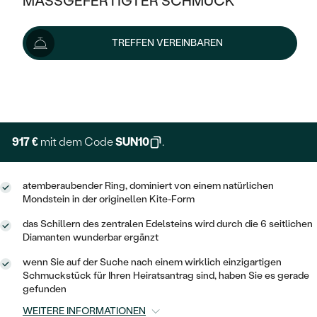
MASSGEFERTIGTER SCHMUCK
1 019 €
SILBER
MIT MEHREREN DIAMANTEN
NACH STYL
GOLD
AUSVERKAUF
AUSVERKAUF
Wir liefern den Schmuck innerhalb von 3 - 4 Wochen.
TREFFEN VEREINBAREN
PLATIN
KLASSISCH
HALO
Lieferoptionen
SILBER
WENN SCHMUCK HILFT
NACH MATERIAL
MINIMALISTISCHE
DREI STEINE
PLATIN
+ 204 €
NACH STYL
EXPRESSHERSTELLUNG
GOLD
NACH TYP
MEMOIRE
OHRSTECKER
VINTAGE
OHRRINGE
SILBER
NACH STYL
917 €
mit dem Code
SUN10
.
V-FORM
CREOLEN
IM SET
SOLITÄR
RINGE
PLATIN
VINTAGE
atemberaubender Ring, dominiert von einem natürlichen
MINIMALISTISCHE
AUSSERGEWÖHNLICH
Mondstein in der originellen Kite-Form
ZUR GEBURT EINES KINDES
ANHÄNGER / KETTEN
AUSSERGEWÖHNLICHE
NACH STYL
OHRHÄNGER
das Schillern des zentralen Edelsteins wird durch die 6 seitlichen
PERSONALISIERT
ARMBÄNDER
GESTALTE EINEN RING
Diamanten wunderbar ergänzt
MEMOIRE
GEHÄMMERTE
SOLITÄR
wenn Sie auf der Suche nach einem wirklich einzigartigen
WÄHLE EINEN RING
MIT STERNZEICHEN
SCHMUCKSET
Schmuckstück für Ihren Heiratsantrag sind, haben Sie es gerade
MINIMALISTISCHE
VON HAND GRAVIERTE
gefunden
HERZ
DIAMANTEN ZUM EINFASSEN
MINIMALISTISCH
HERRENSCHMUCK
WEITERE INFORMATIONEN