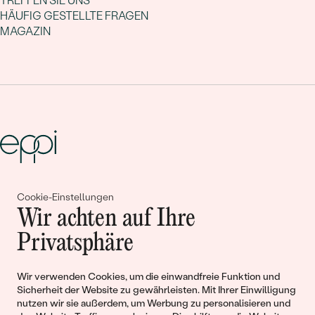
TREFFEN SIE UNS
HÄUFIG GESTELLTE FRAGEN
MAGAZIN
Gemeinsam erschaffen wir
Cookie-Einstellungen
Wir achten auf Ihre
Geschichten von Schönheit und
Privatsphäre
Liebe
Wir verwenden Cookies, um die einwandfreie Funktion und
Begleiten Sie uns!
Sicherheit der Website zu gewährleisten. Mit Ihrer Einwilligung
nutzen wir sie außerdem, um Werbung zu personalisieren und