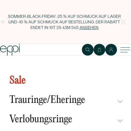
SOMMER-BLACK-FRIDAY: -25 % AUF SCHMUCK AUF LAGER
UND -10 % AUF SCHMUCK AUF BESTELLUNG. DER RABATT
ENDET IN
10T 2S 43M 53S
ANSEHEN
Einzigartiger Ring mit einem
Mondstein Kettil
Sale
Trauringe/Eheringe
NICHT ÜBERSEHEN
Verlobungsringe
NEUHEITEN
NICHT ÜBERSEHEN