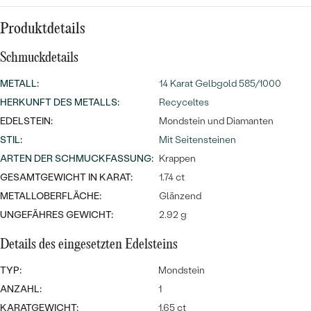
Meistverkaufte
NACH DER FARBE
Meistverkaufte
Produktdetails
Ohrrinnge
NACH DER FORM
Ringe
Schmuckdetails
MASSGEFERTIGTER
Personalisierte
METALL
:
14 Karat Gelbgold 585/1000
HERKUNFT DES METALLS
:
Recyceltes
ANSEHEN
DIAMANTEN
Halsketten
EDELSTEIN:
Mondstein und Diamanten
ANSEHEN
STIL
:
Mit Seitensteinen
ARTEN DER SCHMUCKFASSUNG
:
Krappen
GESAMTGEWICHT IN KARAT:
1.74 ct
ANSEHEN
Wave Kollektion
METALLOBERFLÄCHE:
Glänzend
UNGEFÄHRES GEWICHT:
2.92 g
Details des eingesetzten Edelsteins
ANSEHEN
TYP:
Mondstein
ANZAHL:
1
KARATGEWICHT:
1.65 ct