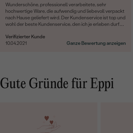
Wunderschöne, professionell verarbeitete, sehr
hochwertige Ware, die aufwendig und liebevoll verpackt
nach Hause geliefert wird. Der Kundenservice ist top und
wohl der beste Kundenservice, den ich je erleben durfte:
Stets sehr freundlich, proaktiv, aufmerksam,
Verifizierter Kunde
entgegenkommend und zuverlässig. Bitte bleibt weiter
10.04.2021
Ganze Bewertung anzeigen
so herausragend!
Gute Gründe für Eppi