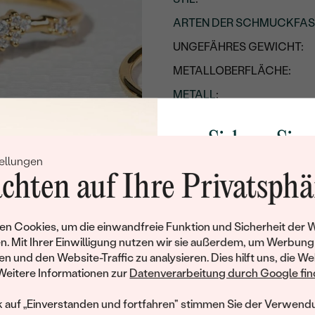
ARTEN DER SCHMUCKFA
UNGEFÄHRES GEWICHT:
METALLOBERFLÄCHE:
METALL
:
HERKUNFT DES METALLS
:
Sichern Sie 
Nebensteine
ellungen
Rabatt auf Ih
TYP:
chten auf Ihre Privatsphä
Schmucks
ANZAHL:
Werden Sie Teil unse
KARATGEWICHT:
n Cookies, um die einwandfreie Funktion und Sicherheit der 
und entdecken Sie die W
n. Mit Ihrer Einwilligung nutzen wir sie außerdem, um Werbung
ABMESSUNGEN:
gefertigten Schmucks
en und den Website-Traffic zu analysieren. Dies hilft uns, die We
Willkommensgeschen
FORM:
Weitere Informationen zur
Datenverarbeitung durch Google find
Ihnen umgehend einen 
REINHEIT:
Ihren ersten Ein
k auf „Einverstanden und fortfahren" stimmen Sie der Verwendu