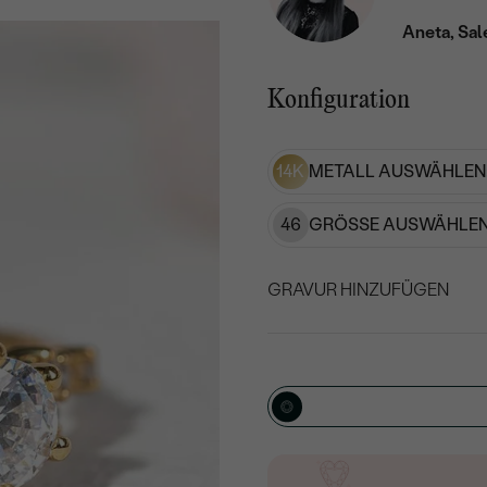
Aneta, Sal
Konfiguration
14K
METALL AUSWÄHLEN
46
GRÖSSE AUSWÄHLEN
GRAVUR HINZUFÜGEN
WÄHLEN SIE SCHRIF
Geben Sie Initialen/Text e
15
/ 15 ZEICHEN