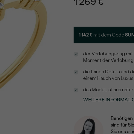
1 269 €
1 142 €
mit dem Code
SUN
der Verlobungsring mit 
Moment der Verlobung
die feinen Details und d
einem Hauch von Luxus 
das Modell ist aus natur
WEITERE INFORMATI
Benötigen 
sind für Si
Sie uns ein