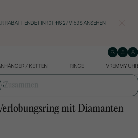
R RABATT ENDET IN
10T 11S 27M 58S
ANSEHEN
ANHÄNGER / KETTEN
RINGE
VREMMY UHR
3
Zusammen
Verlobungsring mit Diamanten