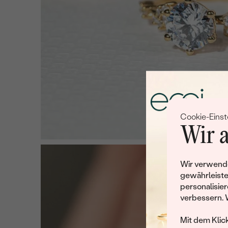
Cookie-Einst
Wir a
Wir verwende
gewährleiste
personalisier
verbessern. 
Mit dem Klic