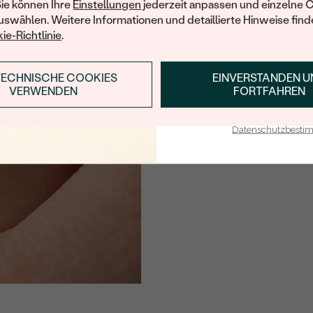
FARBE:
Sie können Ihre
Einstellungen
jederzeit anpassen und einzelne 
swählen. Weitere Informationen und detaillierte Hinweise finde
HERKUNFT:
ie-Richtlinie
.
Nebensteine
TECHNISCHE COOKIES
EINVERSTANDEN 
ANMELDEN & RABAT
TYP:
VERWENDEN
FORTFAHREN
ANZAHL:
E-Mail-Adresse je bei uns i
Datenschutzbest
KARATGEWICHT:
ABMESSUNGEN:
FORM:
REINHEIT:
FARBE:
HERKUNFT: