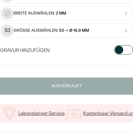
Meistverkaufte
NACH DER FARBE
Meistverkaufte
BREITE AUSWÄHLEN:
2 MM
Ohrrinnge
NACH DER FORM
Ringe
53
GRÖSSE AUSWÄHLEN:
53 -> Ø 16,9 MM
MASSGEFERTIGTER
Personalisierte
ANSEHEN
DIAMANTEN
Halsketten
GRAVUR HINZUFÜGEN
ANSEHEN
WÄHLEN SIE SCHRIFTART AUS
ANSEHEN
Geben Sie Initialen/Text ein
Wave Kollektion
AUSVERKAUFT
15
/ 15 ZEICHEN
ANSEHEN
Lebenslanger Service
Kostenloser Versand 