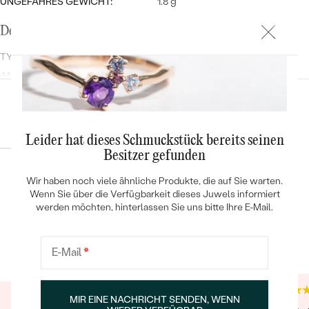
UNGEFÄHRES GEWICHT:
1.8 g
Details des eingesetzten Edelsteins
TYP:
Lab Grown Diamant
ANZAHL:
11
KARATGEWICHT:
0.125 ct
Konfiguration
ABMESSUNGEN:
1.3 mm
REINHEIT:
SI
Leider hat dieses Schmuckstück bereits seinen
FARBE:
G-H
Besitzer gefunden
FORM:
Rund
Wir haben noch viele ähnliche Produkte, die auf Sie warten.
HERKUNFT:
Im Labor hergestellt
POKRAČOVAT
Wenn Sie über die Verfügbarkeit dieses Juwels informiert
werden möchten, hinterlassen Sie uns bitte Ihre E-Mail.
Trusted shop Bewertungen
Google Bewertungen
SPEICHERN
4.9
4.9
E-Mail
*
MIR EINE NACHRICHT SENDEN, WENN