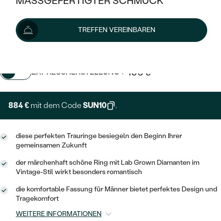
MASSGEFERTIGTER SCHMUCK
SILBER
MIT MEHREREN DIAMANTEN
NACH STYL
GOLD
AUSVERKAUF
982 €
AUSVERKAUF
Preis pro Paar
TREFFEN VEREINBAREN
PLATIN
KLASSISCH
HALO
SILBER
WENN SCHMUCK HILFT
Lieferoptionen
NACH MATERIAL
MINIMALISTISCHE
DREI STEINE
PLATIN
NACH STYL
+ 196 €
EXPRESSHERSTELLUNG
GOLD
NACH TYP
MEMOIRE
OHRSTECKER
VINTAGE
OHRRINGE
SILBER
NACH STYL
884 €
V-FORM
mit dem Code
SUN10
.
CREOLEN
IM SET
SOLITÄR
RINGE
PLATIN
VINTAGE
MINIMALISTISCHE
AUSSERGEWÖHNLICH
diese perfekten Trauringe besiegeln den Beginn Ihrer
ZUR GEBURT EINES KINDES
ANHÄNGER / KETTEN
gemeinsamen Zukunft
AUSSERGEWÖHNLICHE
NACH STYL
OHRHÄNGER
der märchenhaft schöne Ring mit Lab Grown Diamanten im
PERSONALISIERT
ARMBÄNDER
GESTALTE EINEN RING
Vintage-Stil wirkt besonders romantisch
MEMOIRE
GEHÄMMERTE
SOLITÄR
WÄHLE EINEN RING
MIT STERNZEICHEN
SCHMUCKSET
die komfortable Fassung für Männer bietet perfektes Design und
MINIMALISTISCHE
Tragekomfort
VON HAND GRAVIERTE
HERZ
DIAMANTEN ZUM EINFASSEN
MINIMALISTISCH
HERRENSCHMUCK
WEITERE INFORMATIONEN