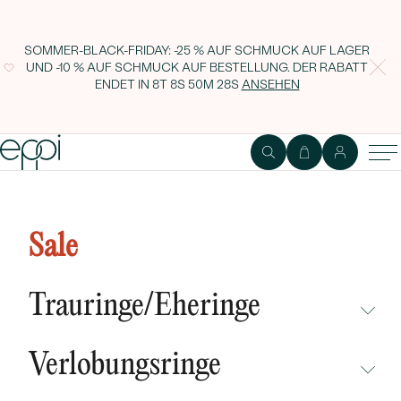
SOMMER-BLACK-FRIDAY: -25 % AUF SCHMUCK AUF LAGER
UND -10 % AUF SCHMUCK AUF BESTELLUNG. DER RABATT
ENDET IN
8T 8S 50M 27S
ANSEHEN
Eheringe aus einem Vintage-Ring
mit Lab Grown Diamanten und
Sale
einem Komfort-Ring Chryssa
Trauringe/Eheringe
NICHT ÜBERSEHEN
Verlobungsringe
NEUHEITEN
NICHT ÜBERSEHEN