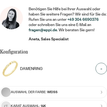
STATEMENT
MIT FÜLLUNG
KINDER
LAB GROWN DIAMANTEN ZUM
MEDAILLON
SCHMUCK FÜR KINDER
Benötigen Sie Hilfe bei Ihrer Auswahl oder
SIEGELRINGE
EINFASSEN
IM SET
PIERCINGS
haben Sie weitere Fragen? Wir sind für Sie da:
KETTEN
BROSCHEN
Rufen Sie uns an unter
+49 304 6690376
PERSONALISIERT
FARBIGE DIAMANTEN ZUM EINFASSEN
oder schreiben Sie uns eine E-Mail an
NACH PREIS
HERZKETTEN
fragen@eppi.de
. Wir beraten Sie gern!
SCHMUCKZUBEHÖR
NACH STEIN
GÜNSTIG
NACH EDELSTEIN
Aneta, Sales Specialist
NACH EDELSTEIN
MIT DIAMANT
MIT TIEREN
NACH MATERIAL
MIT DIAMANT
MIT DIAMANT
LUXURIÖSE
MIT EDELSTEIN
Konfiguration
GOLD
NACH EDELSTEIN
MIT EDELSTEIN
MIT LAB GROWN DIAMANT
PERLENOHRRINGE
MIT DIAMANT
SILBER
-
DAMENRING
PERLENRINGE
MIT MOISSANIT
MIT EDELSTEIN
PLATIN
NACH PREIS
MIT FARBIGEN DIAMANTEN
NACH PREIS
PREISWERTE
PERLENKETTEN
AUSWAHL DER FARBE:
WEISS
NACH STEIN
MIT SCHWARZEN DIAMANTEN
PREISWERTE
LUXURIÖSE
DIAMANTSCHMUCK
NACH PREIS
KARAT AUSWAHL:
14K