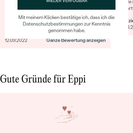
WIEDER VERFÜGBAR
Wieder schnelle, hilfsbereite und freundliche
Kunde 
Kommunikation. Auch dieses Mal konnten alle
der Art
meine Wünsche schnell und problemlos
Mit meinem Klicken bestätige ich, dass ich die
Verifiz
umgesetzt werden. Wenn's um hochwertigen,
Datenschutzbestimmungen
zur Kenntnis
09.03.
individuellen und nachhaltigen Schmuck geht,
genommen habe.
Verifizierter Kunde
ist Eppi meine Empfehlung!
12.09.2022
Ganze Bewertung anzeigen
Gute Gründe für Eppi