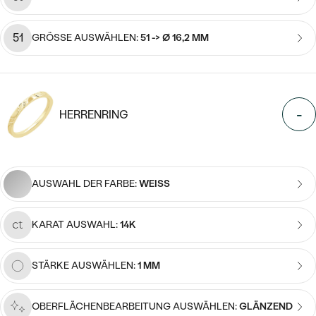
MIT SALT AND PEPPER DIAMANTEN
LUXURIÖSE
PREISWERTE
EDELSTEINSCHMUCK
Meistverkaufte
MIT EDELSTEIN
51
GRÖSSE AUSWÄHLEN:
51 -> Ø 16,2 MM
LUXURIÖSE
SCHMUCK MIT LAB GROWN
Eheringe
DIAMANTEN
NACH MATERIAL
GOLD
-
PERLENSCHMUCK
HERRENRING
ANSCHAUEN
PLATIN
NACH STYL
SILBER
AUSWAHL DER FARBE:
WEISS
PERSONALISIERT
SYMBOLISCH
KARAT AUSWAHL:
14K
MINIMALISTISCH
STÄRKE AUSWÄHLEN:
1 MM
NACH ANLASS
OBERFLÄCHENBEARBEITUNG AUSWÄHLEN:
GLÄNZEND