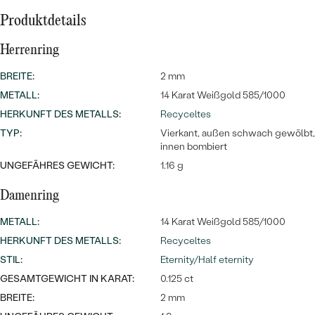
Produktdetails
Herrenring
BREITE
:
2 mm
METALL
:
14 Karat Weißgold 585/1000
HERKUNFT DES METALLS
:
Recyceltes
Bestseller
TYP
:
Vierkant, außen schwach gewölbt,
innen bombiert
UNGEFÄHRES GEWICHT:
1.16 g
Damenring
ANSEHEN
METALL
:
14 Karat Weißgold 585/1000
HERKUNFT DES METALLS
:
Recyceltes
STIL
:
Eternity/Half eternity
GESAMTGEWICHT IN KARAT:
0.125 ct
BREITE:
2 mm