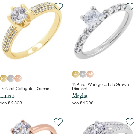
14k
14k
14k
14k
14k
14k
14 Karat Weißgold, Lab Grown
14 Karat Gelbgold, Diamant
Diamant
Lineas
Megha
von € 2 308
von € 1 608