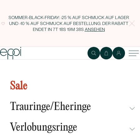
SOMMER-BLACK-FRIDAY: -25 % AUF SCHMUCK AUF LAGER
UND -10 % AUF SCHMUCK AUF BESTELLUNG. DER RABATT
ENDET IN
7T 18S 19M 37S
ANSEHEN
Sale
Trauringe/Eheringe
NICHT ÜBERSEHEN
Verlobungsringe
NEUHEITEN
NICHT ÜBERSEHEN