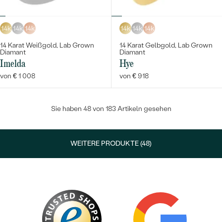
14k
14k
14k
14k
14k
14k
14 Karat Weißgold, Lab Grown
14 Karat Gelbgold, Lab Grown
Diamant
Diamant
Imelda
Hye
von € 1 008
von € 918
Sie haben 48 von 183 Artikeln gesehen
WEITERE PRODUKTE (48)