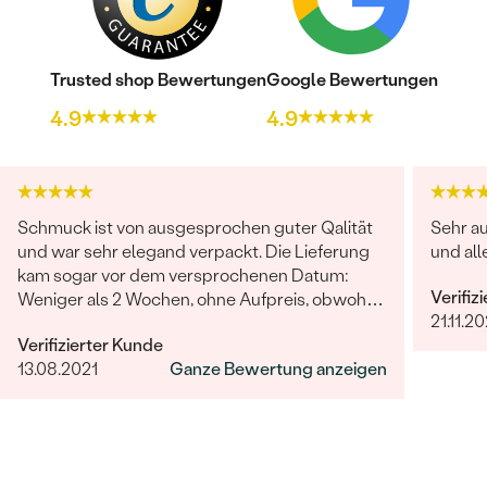
Trusted shop Bewertungen
Google Bewertungen
4.9
4.9
Schmuck ist von ausgesprochen guter Qalität
Sehr a
und war sehr elegand verpackt. Die Lieferung
und al
kam sogar vor dem versprochenen Datum:
Verifiz
Weniger als 2 Wochen, ohne Aufpreis, obwohl
21.11.2
2-4 Wochen angegeben waren. Bestellung und
Verifizierter Kunde
Lieferung wurde uns telefonisch vom
13.08.2021
Ganze Bewertung anzeigen
sympathischen Kundenservice bestätigt. Wir
werden in Zukunft wieder bestellen. Vielen
Dank!