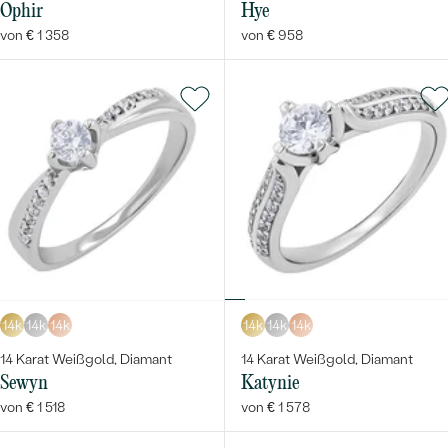
Ophir
Hye
von € 1 358
von € 958
14k
14k
14k
14k
14k
14k
14 Karat Weißgold, Diamant
14 Karat Weißgold, Diamant
Sewyn
Katynie
von € 1 518
von € 1 578