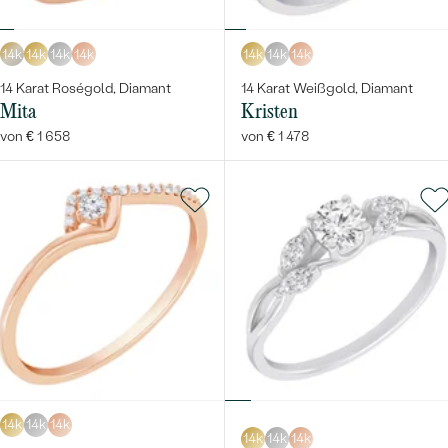
14k
14k
14k
14k
14k
14k
14k
14 Karat Roségold, Diamant
14 Karat Weißgold, Diamant
Mita
Kristen
von € 1 658
von € 1 478
14k
14k
14k
14k
14k
14k