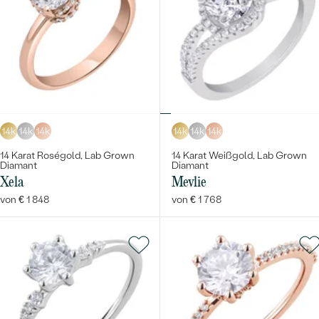
14k
14k
14k
14k
14k
14k
14 Karat Roségold, Lab Grown
14 Karat Weißgold, Lab Grown
Diamant
Diamant
Xela
Mevlie
von € 1 848
von € 1 768