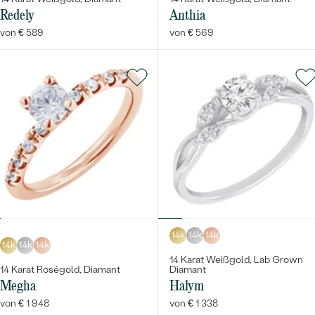
Redely
Anthia
von € 589
von € 569
14k
14k
14k
14k
14k
14k
14 Karat Weißgold, Lab Grown
14 Karat Roségold, Diamant
Diamant
Megha
Halym
von € 1 948
von € 1 338