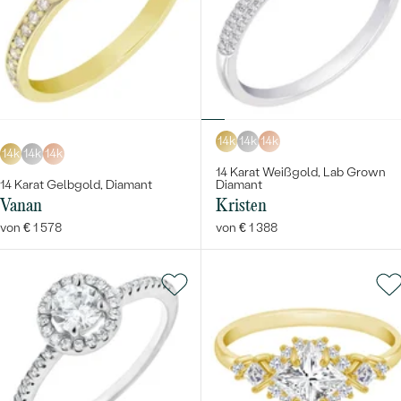
14k
14k
14k
14k
14k
14k
14 Karat Weißgold, Lab Grown
14 Karat Gelbgold, Diamant
Diamant
Vanan
Kristen
von € 1 578
von € 1 388