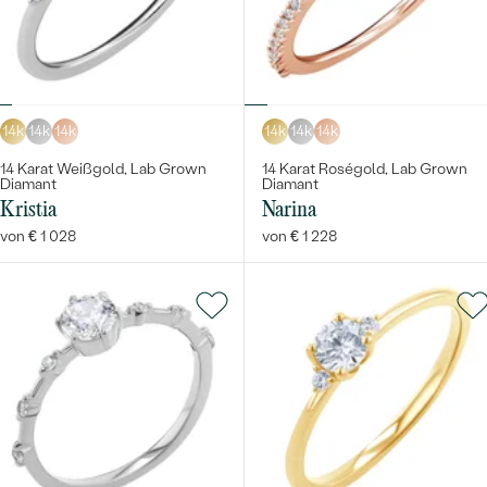
14k
14k
14k
14k
14k
14k
14 Karat Weißgold, Lab Grown
14 Karat Roségold, Lab Grown
Diamant
Diamant
Kristia
Narina
von € 1 028
von € 1 228