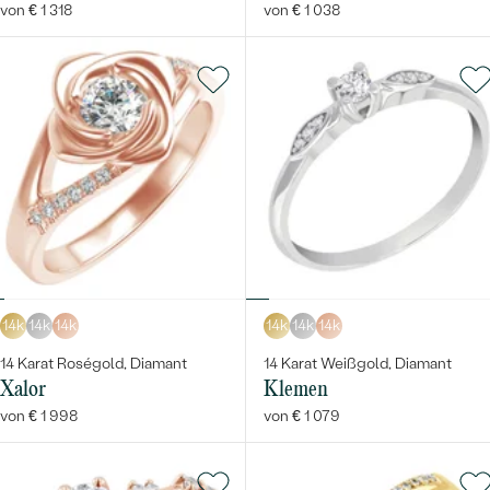
von € 1 318
von € 1 038
14k
14k
14k
14k
14k
14k
14 Karat Roségold, Diamant
14 Karat Weißgold, Diamant
Xalor
Klemen
von € 1 998
von € 1 079