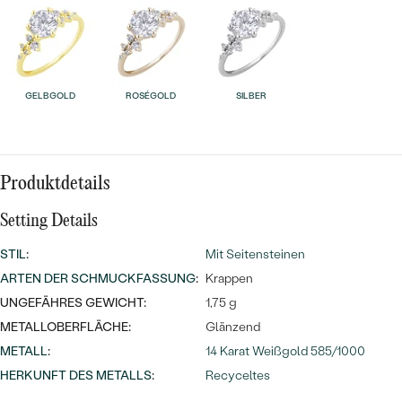
Meistverkaufte
NACH DER FARBE
Meistverkaufte
Ohrrinnge
NACH DER FORM
Ringe
MASSGEFERTIGTER
Personalisierte
GELBGOLD
ROSÉGOLD
SILBER
ANSEHEN
DIAMANTEN
Halsketten
ANSEHEN
Produktdetails
Setting Details
ANSEHEN
Wave Kollektion
STIL
:
Mit Seitensteinen
ARTEN DER SCHMUCKFASSUNG
:
Krappen
UNGEFÄHRES GEWICHT:
1,75 g
METALLOBERFLÄCHE:
Glänzend
ANSEHEN
METALL
:
14 Karat Weißgold 585/1000
HERKUNFT DES METALLS
:
Recyceltes