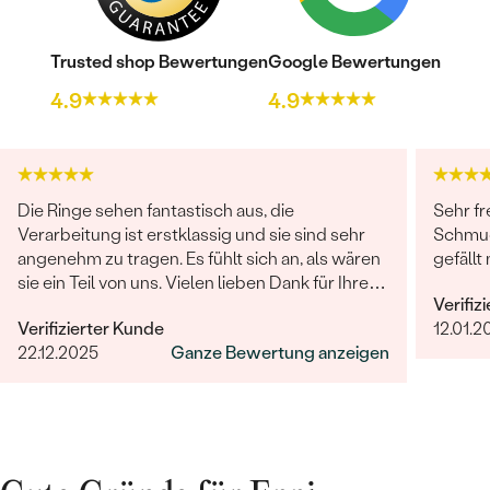
Trusted shop Bewertungen
Google Bewertungen
4.9
4.9
Die Ringe sehen fantastisch aus, die
Sehr fr
Verarbeitung ist erstklassig und sie sind sehr
Schmuc
angenehm zu tragen. Es fühlt sich an, als wären
gefällt 
sie ein Teil von uns. Vielen lieben Dank für Ihre
Verifiz
großartige Arbeit! Sehr gerne werden wir Eppi
Verifizierter Kunde
12.01.2
und Ihre Marke unseren Freunden und Familien
22.12.2025
Ganze Bewertung anzeigen
weiterempfehlen.