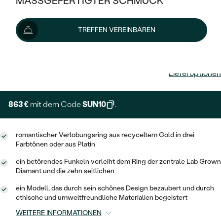
MASSGEFERTIGTER SCHMUCK
SILBER
MIT MEHREREN DIAMANTEN
NACH STYL
GOLD
AUSVERKAUF
AUSVERKAUF
TREFFEN VEREINBAREN
PLATIN
KLASSISCH
HALO
SILBER
WENN SCHMUCK HILFT
959 €
NACH MATERIAL
MINIMALISTISCHE
DREI STEINE
PLATIN
NACH STYL
GOLD
Lieferoptionen
NACH TYP
MEMOIRE
OHRSTECKER
VINTAGE
OHRRINGE
SILBER
NACH STYL
863 €
mit dem Code
SUN10
.
V-FORM
CREOLEN
IM SET
SOLITÄR
RINGE
PLATIN
VINTAGE
MINIMALISTISCHE
AUSSERGEWÖHNLICH
romantischer Verlobungsring aus recyceltem Gold in drei
ZUR GEBURT EINES KINDES
ANHÄNGER / KETTEN
Farbtönen oder aus Platin
AUSSERGEWÖHNLICHE
NACH STYL
OHRHÄNGER
ein betörendes Funkeln verleiht dem Ring der zentrale Lab Grown
PERSONALISIERT
ARMBÄNDER
GESTALTE EINEN RING
Diamant und die zehn seitlichen
MEMOIRE
GEHÄMMERTE
SOLITÄR
WÄHLE EINEN RING
MIT STERNZEICHEN
SCHMUCKSET
ein Modell, das durch sein schönes Design bezaubert und durch
MINIMALISTISCHE
ethische und umweltfreundliche Materialien begeistert
VON HAND GRAVIERTE
HERZ
DIAMANTEN ZUM EINFASSEN
MINIMALISTISCH
HERRENSCHMUCK
WEITERE INFORMATIONEN