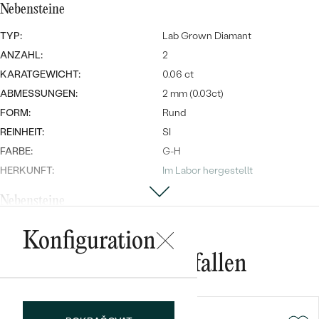
Nebensteine
TYP:
Lab Grown Diamant
ANZAHL:
2
KARATGEWICHT:
0.06 ct
ABMESSUNGEN:
2 mm (0.03ct)
FORM:
Rund
Bestseller
REINHEIT:
SI
FARBE:
G-H
HERKUNFT:
Im Labor hergestellt
Nebensteine
ANSEHEN
TYP:
Lab Grown Diamant
Konfiguration
ANZAHL:
2
Das könnte Ihnen gefallen
KARATGEWICHT:
0.03 ct
ABMESSUNGEN:
1.5 mm (0.015ct)
FORM:
Rund