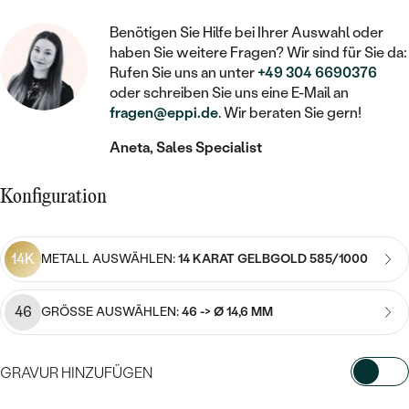
STATEMENT
MIT FÜLLUNG
KINDER
LAB GROWN DIAMANTEN ZUM
MEDAILLON
SCHMUCK FÜR KINDER
Benötigen Sie Hilfe bei Ihrer Auswahl oder
SIEGELRINGE
EINFASSEN
IM SET
haben Sie weitere Fragen? Wir sind für Sie da:
PIERCINGS
KETTEN
BROSCHEN
Rufen Sie uns an unter
+49 304 6690376
PERSONALISIERT
FARBIGE DIAMANTEN ZUM EINFASSEN
oder schreiben Sie uns eine E-Mail an
NACH PREIS
fragen@eppi.de
. Wir beraten Sie gern!
HERZKETTEN
SCHMUCKZUBEHÖR
NACH STEIN
GÜNSTIG
Aneta, Sales Specialist
NACH EDELSTEIN
NACH EDELSTEIN
MIT DIAMANT
MIT TIEREN
NACH MATERIAL
MIT DIAMANT
MIT DIAMANT
LUXURIÖSE
MIT EDELSTEIN
Konfiguration
GOLD
NACH EDELSTEIN
MIT EDELSTEIN
MIT LAB GROWN DIAMANT
PERLENOHRRINGE
MIT DIAMANT
SILBER
14K
METALL AUSWÄHLEN:
14 KARAT GELBGOLD 585/1000
PERLENRINGE
MIT MOISSANIT
MIT EDELSTEIN
PLATIN
NACH PREIS
46
GRÖSSE AUSWÄHLEN:
46 -> Ø 14,6 MM
MIT FARBIGEN DIAMANTEN
NACH PREIS
PREISWERTE
PERLENKETTEN
NACH STEIN
MIT SCHWARZEN DIAMANTEN
PREISWERTE
GRAVUR HINZUFÜGEN
LUXURIÖSE
DIAMANTSCHMUCK
NACH PREIS