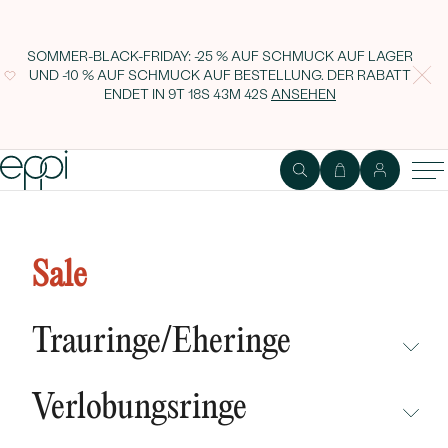
SOMMER-BLACK-FRIDAY: -25 % AUF SCHMUCK AUF LAGER
UND -10 % AUF SCHMUCK AUF BESTELLUNG. DER RABATT
ENDET IN
9T 18S 43M 41S
ANSEHEN
1
2
Ring
Edelstein
Sale
Verlobungsring mit Lab Grown
Diamanten Olha
Trauringe/Eheringe
NICHT ÜBERSEHEN
Verlobungsringe
NEUHEITEN
NICHT ÜBERSEHEN