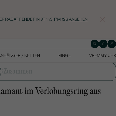
ER RABATT ENDET IN
9T 14S 17M 11S
ANSEHEN
ANHÄNGER / KETTEN
RINGE
VREMMY UHR
3
Zusammen
iamant im Verlobungsring aus