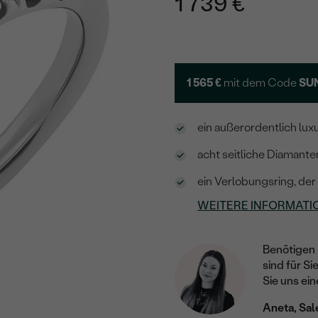
1 739 €
1 565 €
mit dem Code
SU
ein außerordentlich lu
acht seitliche Diamante
ein Verlobungsring, de
WEITERE INFORMATI
Benötigen 
sind für Si
Sie uns ein
Aneta, Sal