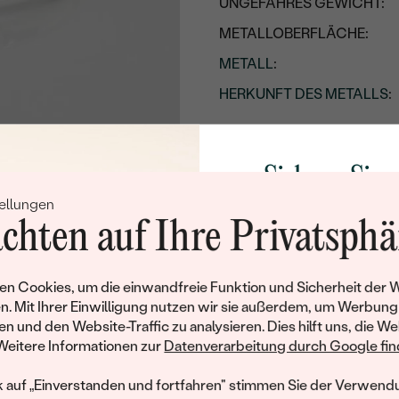
UNGEFÄHRES GEWICHT:
METALLOBERFLÄCHE:
METALL
:
HERKUNFT DES METALLS
:
Nebensteine
TYP:
Sichern Sie 
ANZAHL:
ellungen
Rabatt auf Ih
KARATGEWICHT:
chten auf Ihre Privatsphä
Schmucks
ABMESSUNGEN:
Werden Sie Teil unse
FORM:
n Cookies, um die einwandfreie Funktion und Sicherheit der 
und entdecken Sie die W
n. Mit Ihrer Einwilligung nutzen wir sie außerdem, um Werbung
REINHEIT:
gefertigten Schmucks
en und den Website-Traffic zu analysieren. Dies hilft uns, die We
Willkommensgeschen
Weitere Informationen zur
Datenverarbeitung durch Google find
FARBE:
Ihnen umgehend einen 
SCHLIFF:
Ihren ersten Ein
k auf „Einverstanden und fortfahren" stimmen Sie der Verwendu