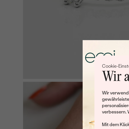
Cookie-Einst
Wir a
Wir verwende
gewährleiste
personalisier
verbessern. 
Mit dem Klic