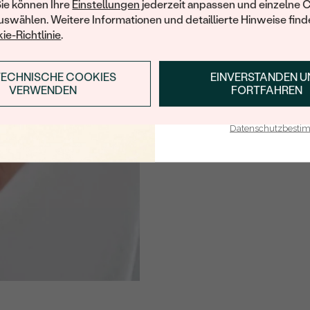
Sie können Ihre
Einstellungen
jederzeit anpassen und einzelne 
swählen. Weitere Informationen und detaillierte Hinweise finde
ie-Richtlinie
.
TECHNISCHE COOKIES
EINVERSTANDEN 
ANMELDEN & RABAT
VERWENDEN
FORTFAHREN
E-Mail-Adresse je bei uns i
Datenschutzbest