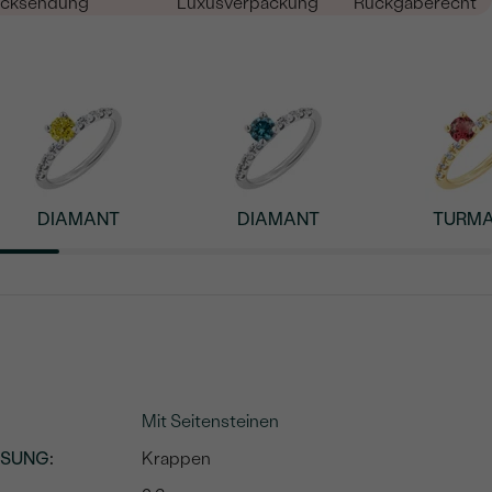
cksendung
Luxusverpackung
Rückgaberecht
DIAMANT
DIAMANT
TURMA
Mit Seitensteinen
SSUNG
:
Krappen