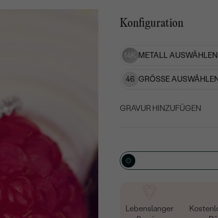
Konfiguration
14K
METALL AUSWÄHLEN
46
GRÖSSE AUSWÄHLEN
GRAVUR HINZUFÜGEN
WÄHLEN SIE SCHRIF
Geben Sie Initialen/Text e
15
/ 15 ZEICHEN
Lebenslanger
Kostenl