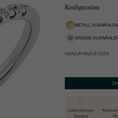
Konfiguration
14K
METALL AUSWÄHLEN
52
GRÖSSE AUSWÄHLEN
GRAVUR HINZUFÜGEN
WÄHLEN SIE SCHRIF
Geben Sie Initialen/Text e
ZU
15
/ 15 ZEICHEN
Lebenslanger
Kostenl
Service
Rü