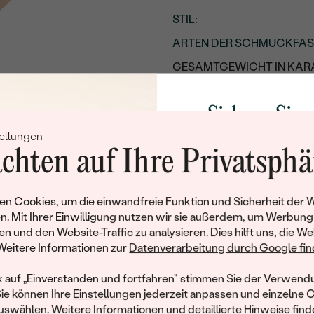
STIL
:
ARTEN DER SCHMUCKFA
GESAMTGEWICHT IN KARA
METALLOBERFLÄCHE:
Sichern Sie 
UNGEFÄHRES GEWICHT:
ellungen
Rabatt auf Ih
Details des eingesetzten Edels
chten auf Ihre Privatsphä
Schmucks
TYP:
ANZAHL:
Werden Sie Teil unse
n Cookies, um die einwandfreie Funktion und Sicherheit der 
und entdecken Sie die W
n. Mit Ihrer Einwilligung nutzen wir sie außerdem, um Werbung
KARATGEWICHT:
gefertigten Schmucks
en und den Website-Traffic zu analysieren. Dies hilft uns, die We
ABMESSUNGEN:
Willkommensgeschen
Weitere Informationen zur
Datenverarbeitung durch Google find
Ihnen umgehend einen 
REINHEIT:
Ihren ersten Ein
k auf „Einverstanden und fortfahren" stimmen Sie der Verwendu
FARBE:
Sie können Ihre
Einstellungen
jederzeit anpassen und einzelne 
swählen. Weitere Informationen und detaillierte Hinweise finde