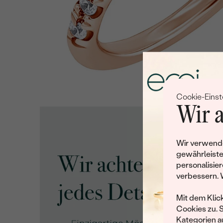
Cookie-Einst
Wir a
Wir verwende
gewährleiste
personalisier
verbessern. 
Mit dem Klic
Cookies zu. 
Kategorien au