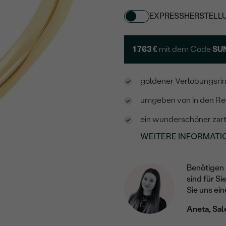
EXPRESSHERSTELL
1 763 €
mit dem Code
SU
goldener Verlobungsrin
umgeben von in den Re
ein wunderschöner zarte
WEITERE INFORMATI
Benötigen 
sind für Si
Sie uns ein
Aneta, Sal