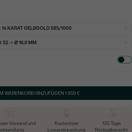
:
14 KARAT GELBGOLD 585/1000
:
52 -> Ø 16,6 MM
TART AUS
in
M WARENKORB HINZUFÜGEN
1 959 €
oser Versand und
Kostenlose
120 Tage
cksendung
Luxusverpackung
Rückgaberecht