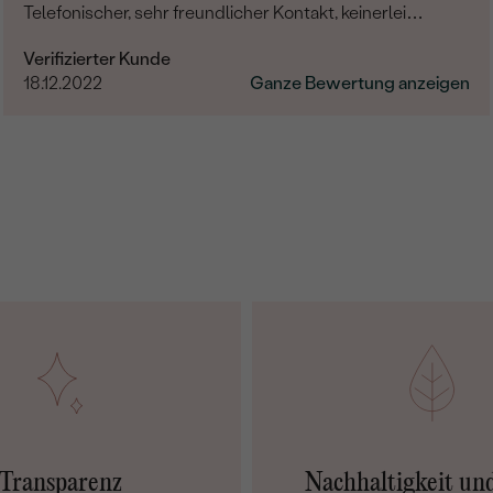
Telefonischer, sehr freundlicher Kontakt, keinerlei
Probleme hinsichtlich der kompletten Abwicklung. Die
Verifizierter Kunde
Hochzeit rundum gelungen, das Brautpaar glücklich.
18.12.2022
Ganze Bewertung anzeigen
Vielen lieben Dank auch noch Mal an dieser Stelle.
Transparenz
Nachhaltigkeit un