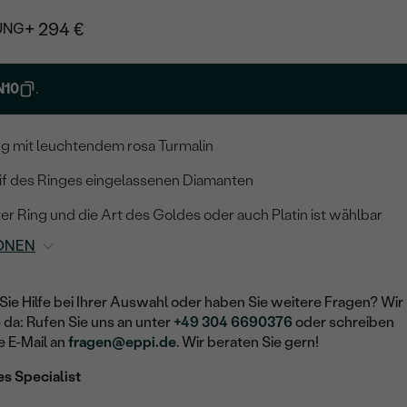
+ 294 €
UNG
N10
.
g mit leuchtendem rosa Turmalin
if des Ringes eingelassenen Diamanten
r Ring und die Art des Goldes oder auch Platin ist wählbar
ONEN
Sie Hilfe bei Ihrer Auswahl oder haben Sie weitere Fragen? Wir
e da: Rufen Sie uns an unter
+49 304 6690376
oder schreiben
e E-Mail an
fragen@eppi.de
. Wir beraten Sie gern!
es Specialist