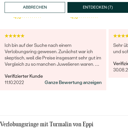
Trusted shop Bewertungen
Google Bewertungen
ABBRECHEN
ENTDECKEN (7)
4.9
4.9
Ich bin auf der Suche nach einem
Sehr ü
Bestseller
Verlobungsring gewesen. Zunächst war ich
und sch
skeptisch, weil die Preise insgesamt sehr gut im
Verifiz
Vergleich zu so manchen Juwelieren waren. Die
30.08.
Auswahl war gut, den Ring den ich suchte, fand
Verifizierter Kunde
ANSEHEN
ich jedoch nicht. Daraufhin begann der Kontakt
11.10.2022
Ganze Bewertung anzeigen
mit dem wohl besten Kundenservice, den ich je
erlebt habe (Frau Benesova). Fragen wurden
schnell sowohl telefonisch als auch per Mail
beantwortet. Die Beratung war super! Zuletzt
wurde ein angepasster Ring mit selbst
ausgesuchtem Stein entworfen. Der Transport
war ebenfalls sehr schnell, zwischendurch gab
Verlobungsringe mit Turmalin von Eppi
es auch immer wieder einen Zwischenstand