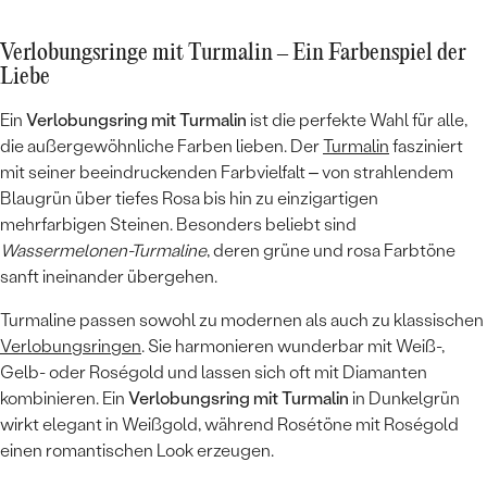
über den Produktionsfortschritt. Das
Endergebnis sah dann zuletzt noch viel besser
Verlobungsringe mit Turmalin – Ein Farbenspiel der
aus als ich gehofft habe (ihr gefällt der Ring
Liebe
auch sehr). Insgesamt also ein wirklich guter
Shop, den ich uneingeschränkt
Ein
Verlobungsring mit Turmalin
ist die perfekte Wahl für alle,
weiterempfehlen kann!
die außergewöhnliche Farben lieben. Der
Turmalin
fasziniert
mit seiner beeindruckenden Farbvielfalt – von strahlendem
Blaugrün über tiefes Rosa bis hin zu einzigartigen
mehrfarbigen Steinen. Besonders beliebt sind
Wassermelonen-Turmaline
, deren grüne und rosa Farbtöne
sanft ineinander übergehen.
Turmaline passen sowohl zu modernen als auch zu klassischen
Verlobungsringen
. Sie harmonieren wunderbar mit Weiß-,
Gelb- oder Roségold und lassen sich oft mit Diamanten
kombinieren. Ein
Verlobungsring mit Turmalin
in Dunkelgrün
wirkt elegant in Weißgold, während Rosétöne mit Roségold
einen romantischen Look erzeugen.