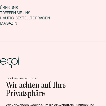
ÜBER UNS
TREFFEN SIE UNS
HÄUFIG GESTELLTE FRAGEN
MAGAZIN
Gemeinsam erschaffen wir
Cookie-Einstellungen
Wir achten auf Ihre
Geschichten von Schönheit und
Privatsphäre
Liebe
Wir verwenden Cookies, um die einwandfreie Funktion und