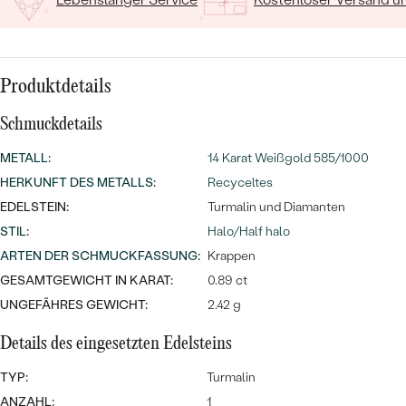
MIT SALT AND PEPPER DIAMANTEN
LUXURIÖSE
PREISWERTE
EDELSTEINSCHMUCK
Meistverkaufte
MIT EDELSTEIN
LUXURIÖSE
SCHMUCK MIT LAB GROWN
Produktdetails
Eheringe
DIAMANTEN
NACH MATERIAL
Schmuckdetails
GOLD
PERLENSCHMUCK
METALL
:
14 Karat Weißgold 585/1000
ANSCHAUEN
PLATIN
HERKUNFT DES METALLS
:
Recyceltes
NACH STYL
EDELSTEIN:
Turmalin und Diamanten
SILBER
STIL
:
Halo/Half halo
PERSONALISIERT
ARTEN DER SCHMUCKFASSUNG
:
Krappen
GESAMTGEWICHT IN KARAT:
0.89 ct
SYMBOLISCH
UNGEFÄHRES GEWICHT:
2.42 g
MINIMALISTISCH
Details des eingesetzten Edelsteins
NACH ANLASS
TYP:
Turmalin
ANZAHL:
1