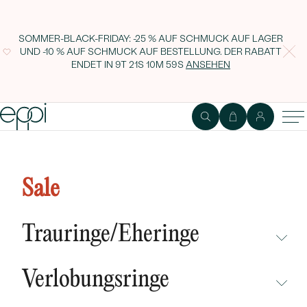
SOMMER-BLACK-FRIDAY: -25 % AUF SCHMUCK AUF LAGER
UND -10 % AUF SCHMUCK AUF BESTELLUNG. DER RABATT
ENDET IN
9T 21S 10M 58S
ANSEHEN
Goldener Verlobungsring
Turmalin und Diamanten Marin
Sale
Trauringe/Eheringe
NICHT ÜBERSEHEN
Verlobungsringe
NEUHEITEN
NICHT ÜBERSEHEN