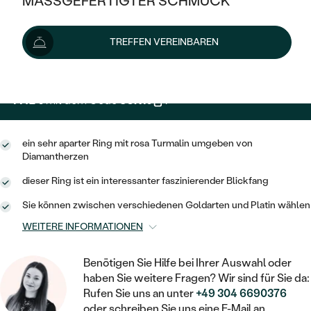
MASSGEFERTIGTER SCHMUCK
1 269 €
SILBER
MIT MEHREREN DIAMANTEN
NACH STYL
GOLD
AUSVERKAUF
AUSVERKAUF
Wir liefern den Schmuck innerhalb von 3 - 4 Wochen.
TREFFEN VEREINBAREN
PLATIN
KLASSISCH
HALO
Lieferoptionen
SILBER
WENN SCHMUCK HILFT
NACH MATERIAL
MINIMALISTISCHE
DREI STEINE
PLATIN
NACH STYL
1 142 €
mit dem Code
SUN10
.
GOLD
NACH TYP
MEMOIRE
OHRSTECKER
VINTAGE
OHRRINGE
SILBER
NACH STYL
ein sehr aparter Ring mit rosa Turmalin umgeben von
V-FORM
CREOLEN
IM SET
Diamantherzen
SOLITÄR
RINGE
PLATIN
VINTAGE
dieser Ring ist ein interessanter faszinierender Blickfang
MINIMALISTISCHE
AUSSERGEWÖHNLICH
ZUR GEBURT EINES KINDES
ANHÄNGER / KETTEN
Sie können zwischen verschiedenen Goldarten und Platin wählen
AUSSERGEWÖHNLICHE
NACH STYL
OHRHÄNGER
WEITERE INFORMATIONEN
PERSONALISIERT
ARMBÄNDER
GESTALTE EINEN RING
MEMOIRE
GEHÄMMERTE
SOLITÄR
WÄHLE EINEN RING
Benötigen Sie Hilfe bei Ihrer Auswahl oder
MIT STERNZEICHEN
SCHMUCKSET
MINIMALISTISCHE
haben Sie weitere Fragen? Wir sind für Sie da:
VON HAND GRAVIERTE
HERZ
Rufen Sie uns an unter
+49 304 6690376
DIAMANTEN ZUM EINFASSEN
MINIMALISTISCH
HERRENSCHMUCK
oder schreiben Sie uns eine E-Mail an