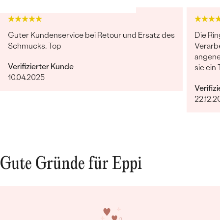
Guter Kundenservice bei Retour und Ersatz des
Die Rin
Schmucks. Top
Verarbe
angeneh
Verifizierter Kunde
sie ein
10.04.2025
großart
Verifiz
Bestseller
und Ih
22.12.2
weiter
ANSEHEN
Gute Gründe für Eppi