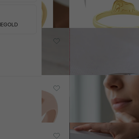
von € 689
EGOLD
14 Karat Weißgold, Ohne
old, Diamant
Stein
Babire
von € 629
Vergoldetes Silber - gelb,
ein
Diamant
Lexis
€ 319
n
Silber, Bernstein
Wasily