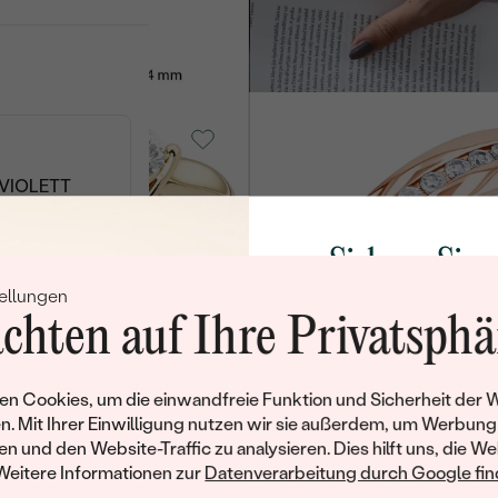
€ 148
old, Turmalin
14 Karat Gelbgold, Diamant
Loby
von € 1 179
 VIOLETT
Sichern Sie 
Silber, Lab Grown Saphir
Vuolo
ellungen
Rabatt auf Ih
RIN
€ 239
chten auf Ihre Privatsphä
Schmucks
Werden Sie Teil unse
n Cookies, um die einwandfreie Funktion und Sicherheit der 
N
old, Lab
14 Karat Weißgold, Lab
und entdecken Sie die W
n. Mit Ihrer Einwilligung nutzen wir sie außerdem, um Werbung
t
Grown Diamant
gefertigten Schmucks
en und den Website-Traffic zu analysieren. Dies hilft uns, die We
Mikael
Willkommensgeschen
Weitere Informationen zur
Datenverarbeitung durch Google find
von € 789
Ihnen umgehend einen 