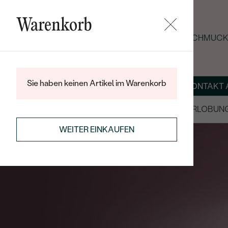
Warenkorb
SOMMER-BLACK-FRIDAY: -25 % AUF SCHMUCK 
Sie haben keinen Artikel im Warenkorb
ÜBER UNS
MAGAZIN
SCHMUCK NACH MASS
KONTAKT 
SALE
TRAURINGE/EHERINGE
VERLOBUN
WEITER EINKAUFEN