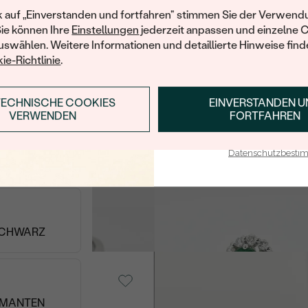
Ihren ersten Ein
k auf „Einverstanden und fortfahren" stimmen Sie der Verwendu
 COGNAC
Sie können Ihre
Einstellungen
jederzeit anpassen und einzelne 
swählen. Weitere Informationen und detaillierte Hinweise finde
old, Lab
14 Karat Weißgold, Lab
ie-Richtlinie
.
t
Grown Diamant
Arnt
- BLAU
von € 2 459
TECHNISCHE COOKIES
EINVERSTANDEN 
ANMELDEN & RABAT
VERWENDEN
FORTFAHREN
E-Mail-Adresse je bei uns i
Datenschutzbest
- GELB
old, Smaragd
14 Karat Weißgold, Smarag
Maceo
von € 4 169
SCHWARZ
old, Rubin
14 Karat Weißgold, Morgani
Danae
von € 2 139
AMANTEN