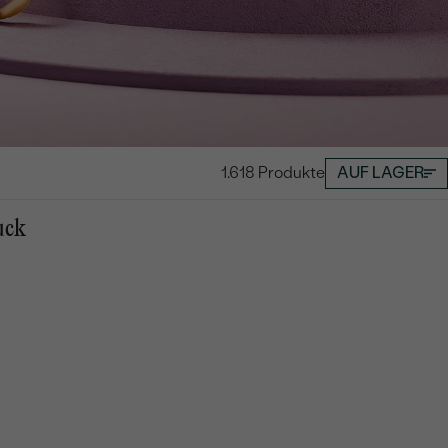
1.618 Produkte
AUF LAGER
uck
dstein
Moosachat
Moissanit
Morgan