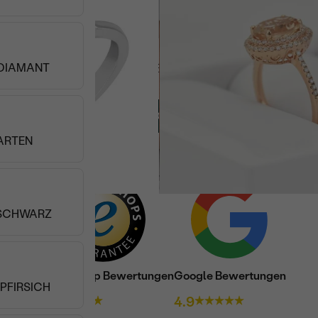
DIAMANT
Sie haben 192 von 1 618 Artikeln gesehen
WEITERE PRODUKTE (48)
ARTEN
 SCHWARZ
Trusted shop Bewertungen
Google Bewertungen
 PFIRSICH
4.9
4.9