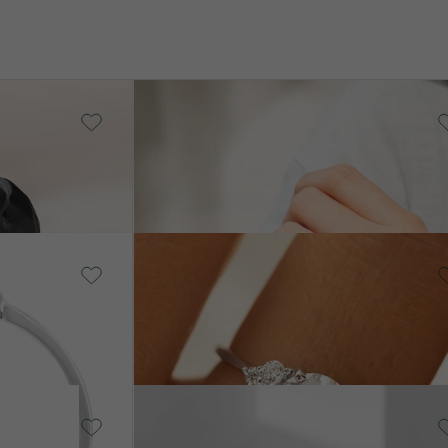
Carbon, Zirkon
Grover
AGER
AUF LAGER
€ 179
in
14 Karat Roségold, Moissanit
Agathe
von € 789
Silber, Mehrere Arten
Bellamy