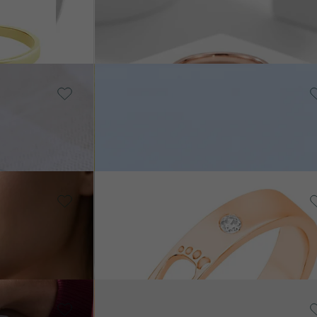
€ 309
14 Karat Weißgold, Ohne
Stein
Bryony
von € 779
Silber, Lab Grown Diamant
Anaya
€ 339
14 Karat Gelbgold, Amethyst
Connelly