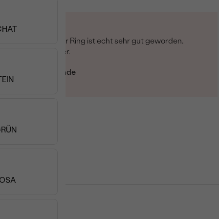
HAT
Vielen Dank! Der Ring ist echt sehr gut geworden.
Jederzeit wieder.
Verifizierter Kunde
TEIN
01.01.2021
GRÜN
ROSA
 Eppi