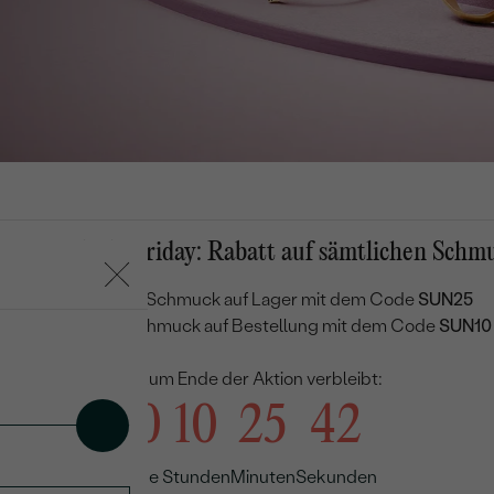
mmer-Black-Friday: Rabatt auf sämtlichen Schm
25 % Rabatt
auf Schmuck auf Lager mit dem Code
SUN25
10 % Rabatt
auf Schmuck auf Bestellung mit dem Code
SUN10
Bernstein
Citrin
Granat
Mon
Bis zum Ende der Aktion verbleibt:
10
10
25
40
Tage
Stunden
Minuten
Sekunden