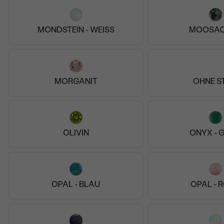
MONDSTEIN - WEISS
MOOSAC
Super schnell, zuverlässig, sehr gute Qualität und
gefallen hat das Schmuckstück auch!
Verifizierter Kunde
MORGANIT
OHNE S
29.12.2021
OLIVIN
ONYX - 
OPAL - BLAU
OPAL - 
Edelsteinringe von