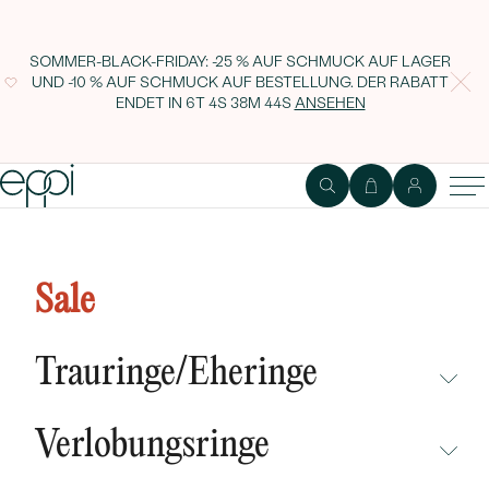
SOMMER-BLACK-FRIDAY: -25 % AUF SCHMUCK AUF LAGER
UND -10 % AUF SCHMUCK AUF BESTELLUNG. DER RABATT
ENDET IN
6T 4S 38M 43S
ANSEHEN
Goldring mit Gravur eines
Buchstabens Babire
Sale
Trauringe/Eheringe
NICHT ÜBERSEHEN
Verlobungsringe
NEUHEITEN
NICHT ÜBERSEHEN