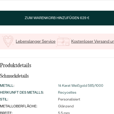
MIT SALT AND PEPPER DIAMANTEN
LUXURIÖSE
LUXURIÖSE
EDELSTEINSCHMUCK
Meistverkaufte
MIT EDELSTEIN
WÄHLEN SIE EINEN BUCHSTABEN
ZUM WARENKORB HINZUFÜGEN
629 €
SCHMUCK MIT LAB GROWN
Eheringe
DIAMANTEN
NACH MATERIAL
GOLD
PERLENSCHMUCK
Lebenslanger Service
Kostenloser Versand 
ANSCHAUEN
PLATIN
NACH STYL
SILBER
Produktdetails
PERSONALISIERT
Schmuckdetails
SYMBOLISCH
METALL
:
14 Karat Weißgold 585/1000
MINIMALISTISCH
HERKUNFT DES METALLS
:
Recyceltes
STIL
:
Personalisiert
MIT STERNZEICHEN
METALLOBERFLÄCHE:
Glänzend
BREITE:
5.5 mm