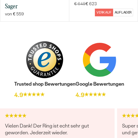
€ 649
€ 623
Sager
VERKAUF
AUF LAGER
von € 559
Bestseller
Trusted shop Bewertungen
Google Bewertungen
4.9
4.9
ANSEHEN
Vielen Dank! Der Ring ist echt sehr gut
Super s
geworden. Jederzeit wieder.
und ge