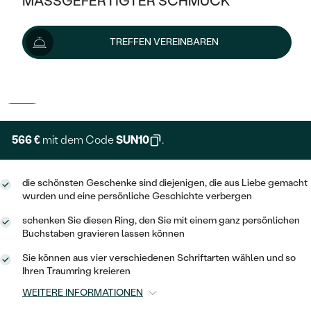
MASSGEFERTIGTER SCHMUCK
629 €
SILBER
MIT MEHREREN DIAMANTEN
NACH STYL
GOLD
AUSVERKAUF
AUSVERKAUF
Wir liefern den Schmuck innerhalb von 7 - 10 Werktagen.
TREFFEN VEREINBAREN
PLATIN
KLASSISCH
HALO
SILBER
Lieferoptionen
WENN SCHMUCK HILFT
NACH MATERIAL
MINIMALISTISCHE
DREI STEINE
PLATIN
NACH STYL
+ 126 €
EXPRESSHERSTELLUNG
GOLD
NACH TYP
MEMOIRE
OHRSTECKER
VINTAGE
OHRRINGE
SILBER
NACH STYL
566 €
mit dem Code
SUN10
.
V-FORM
CREOLEN
IM SET
SOLITÄR
RINGE
PLATIN
VINTAGE
die schönsten Geschenke sind diejenigen, die aus Liebe gemacht
MINIMALISTISCHE
AUSSERGEWÖHNLICH
wurden und eine persönliche Geschichte verbergen
ZUR GEBURT EINES KINDES
ANHÄNGER / KETTEN
AUSSERGEWÖHNLICHE
NACH STYL
OHRHÄNGER
schenken Sie diesen Ring, den Sie mit einem ganz persönlichen
PERSONALISIERT
ARMBÄNDER
GESTALTE EINEN RING
Buchstaben gravieren lassen können
MEMOIRE
GEHÄMMERTE
SOLITÄR
Sie können aus vier verschiedenen Schriftarten wählen und so
WÄHLE EINEN RING
MINIMALISTISCH
SCHMUCKSET
Ihren Traumring kreieren
MINIMALISTISCHE
VON HAND GRAVIERTE
HERZ
WEITERE INFORMATIONEN
DIAMANTEN ZUM EINFASSEN
MEDAILLON
HERRENSCHMUCK