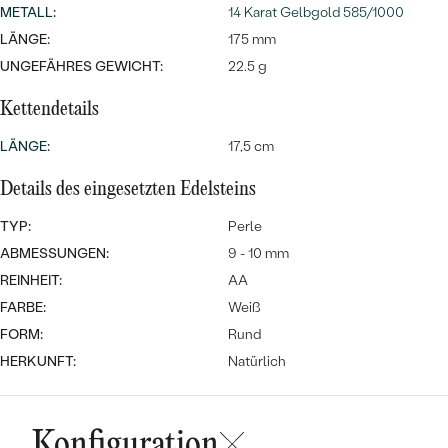
MIT SALT AND PEPPER DIAMANTEN
LUXURIÖSE
METALL
:
14 Karat Gelbgold 585/1000
PREISWERTE
EDELSTEINSCHMUCK
LÄNGE:
175 mm
Meistverkaufte
MIT EDELSTEIN
UNGEFÄHRES GEWICHT:
22.5 g
LUXURIÖSE
SCHMUCK MIT LAB GROWN
Eheringe
Kettendetails
DIAMANTEN
NACH MATERIAL
LÄNGE
:
17,5 cm
GOLD
PERLENSCHMUCK
Details des eingesetzten Edelsteins
ANSCHAUEN
PLATIN
TYP:
NACH STYL
Perle
SILBER
ABMESSUNGEN:
9 - 10 mm
PERSONALISIERT
REINHEIT:
AA
FARBE:
Weiß
SYMBOLISCH
FORM:
Rund
HERKUNFT:
Natürlich
MINIMALISTISCH
NACH ANLASS
Konfiguration