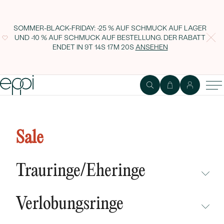
SOMMER-BLACK-FRIDAY: -25 % AUF SCHMUCK AUF LAGER
UND -10 % AUF SCHMUCK AUF BESTELLUNG. DER RABATT
ENDET IN
9T 14S 17M 19S
ANSEHEN
Armband mit Perlen Carden
Sale
Trauringe/Eheringe
NICHT ÜBERSEHEN
Verlobungsringe
NEUHEITEN
NICHT ÜBERSEHEN