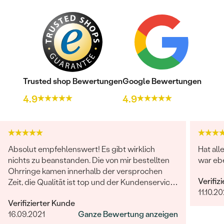
Trusted shop Bewertungen
Google Bewertungen
Bestseller
4.9
4.9
ANSEHEN
Absolut empfehlenswert! Es gibt wirklich
Hat all
nichts zu beanstanden. Die von mir bestellten
war ebe
Ohrringe kamen innerhalb der versprochen
Verifiz
Zeit, die Qualität ist top und der Kundenservice
11.10.20
sucht seinesgleichen. Gerne wieder!
Verifizierter Kunde
16.09.2021
Ganze Bewertung anzeigen