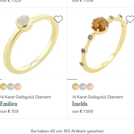
von € 1 529
von € 1 008
14k
14k
14k
14k
14k
14k
14 Karat Gelbgold, Diamant
14 Karat Gelbgold, Diamant
Emilien
Imelda
von € 709
von € 1 599
Sie haben 48 von 190 Artikeln gesehen