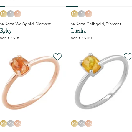
14k
14k
14k
14k
14k
14k
14 Karat Weißgold, Diamant
14 Karat Gelbgold, Diamant
Ryley
Lucilia
von € 1 289
von € 1 209
14k
14k
14k
14k
14k
14k