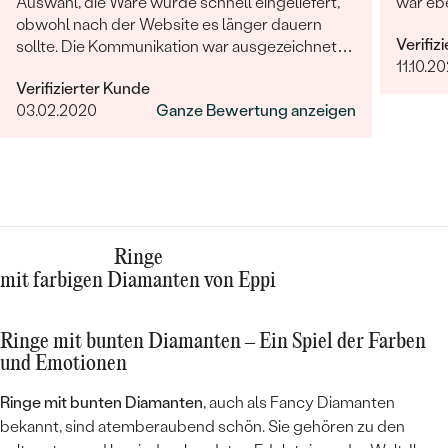
Auswahl, die Ware wurde schnell eingeliefert,
war ebe
obwohl nach der Website es länger dauern
Verifiz
sollte. Die Kommunikation war ausgezeichnet
11.10.20
und das Juwel war wunderschön und
Verifizierter Kunde
hochqualität! Sehr sehr zufrieden.
03.02.2020
Ganze Bewertung anzeigen
Ringe
mit farbigen Diamanten von Eppi
Ringe mit bunten Diamanten – Ein Spiel der Farben
und Emotionen
Ringe mit bunten Diamanten
, auch als Fancy Diamanten
bekannt, sind atemberaubend schön. Sie gehören zu den