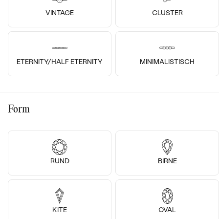
VINTAGE
CLUSTER
14k
14k
14k
14k
14 Karat Roségold, Diamant
14 Karat Gelbgold, Diamant
ETERNITY/HALF ETERNITY
MINIMALISTISCH
Page
Adaline
€ 1 269
€ 769
€ 1 289
von € 1 099
VERKAUF
AUF LAGER
VERKAUF
AUF LAGER
Form
RUND
BIRNE
KITE
OVAL