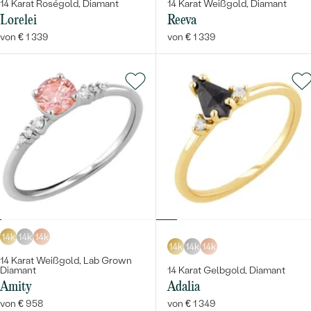
14 Karat Roségold, Diamant
14 Karat Weißgold, Diamant
Lorelei
Reeva
von € 1 339
von € 1 339
14k
14k
14k
14k
14k
14k
14 Karat Weißgold, Lab Grown
Diamant
14 Karat Gelbgold, Diamant
Amity
Adalia
von € 958
von € 1 349