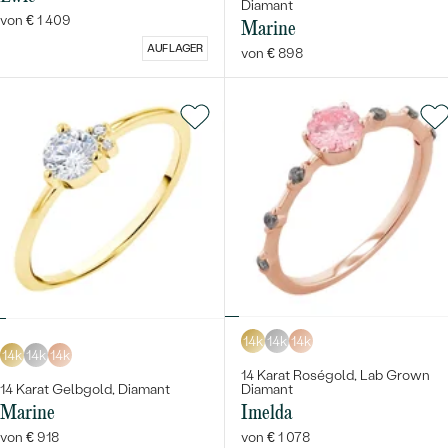
Diamant
von € 1 409
Marine
AUF LAGER
von € 898
14k
14k
14k
14k
14k
14k
14 Karat Roségold, Lab Grown
14 Karat Gelbgold, Diamant
Diamant
Marine
Imelda
von € 918
von € 1 078