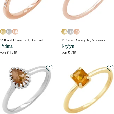
14k
14k
14k
14k
14k
14k
14 Karat Roségold, Diamant
14 Karat Roségold, Moissanit
Padma
Kaylyn
von € 1 819
von € 719