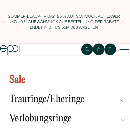
SOMMER-BLACK-FRIDAY: -25 % AUF SCHMUCK AUF LAGER
UND -10 % AUF SCHMUCK AUF BESTELLUNG. DER RABATT
ENDET IN
8T 17S 55M 35S
ANSEHEN
Sale
Trauringe/Eheringe
NICHT ÜBERSEHEN
Verlobungsringe
NEUHEITEN
NICHT ÜBERSEHEN