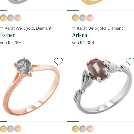
14k
14k
14k
14k
14k
14k
14 Karat Weißgold, Diamant
14 Karat Gelbgold, Diamant
Esther
Arlena
von € 1 289
von € 2 059
14k
14k
14k
14k
14k
14k