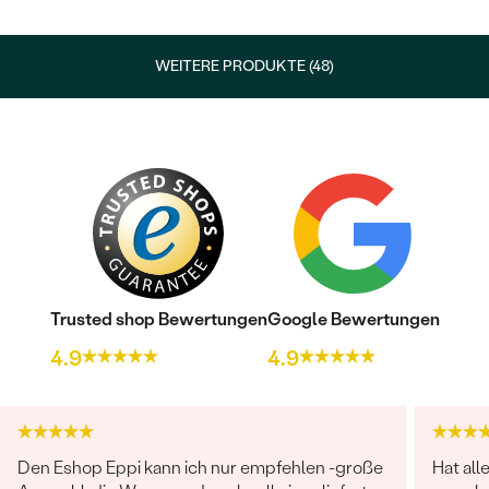
WEITERE PRODUKTE (48)
Trusted shop Bewertungen
Google Bewertungen
4.9
4.9
Den Eshop Eppi kann ich nur empfehlen -große
Hat all