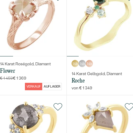
14k
14k
14k
14 Karat Roségold, Diamant
Flower
14 Karat Gelbgold, Diamant
€ 1 459
€ 1 369
Roche
VERKAUF
AUF LAGER
von € 1 349