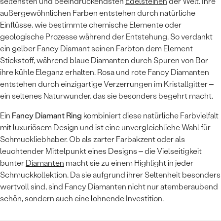
seltensten und beeindruckendsten
Edelsteinen
der Welt. Ihre
außergewöhnlichen Farben entstehen durch natürliche
Einflüsse, wie bestimmte chemische Elemente oder
geologische Prozesse während der Entstehung. So verdankt
ein gelber Fancy Diamant seinen Farbton dem Element
Stickstoff, während blaue Diamanten durch Spuren von Bor
ihre kühle Eleganz erhalten. Rosa und rote Fancy Diamanten
entstehen durch einzigartige Verzerrungen im Kristallgitter –
ein seltenes Naturwunder, das sie besonders begehrt macht.
Ein
Fancy Diamant Ring
kombiniert diese natürliche Farbvielfalt
mit luxuriösem Design und ist eine unvergleichliche Wahl für
Schmuckliebhaber. Ob als zarter Farbakzent oder als
leuchtender Mittelpunkt eines Designs – die Vielseitigkeit
bunter
Diamanten
macht sie zu einem Highlight in jeder
Schmuckkollektion. Da sie aufgrund ihrer Seltenheit besonders
wertvoll sind, sind Fancy Diamanten nicht nur atemberaubend
schön, sondern auch eine lohnende Investition.