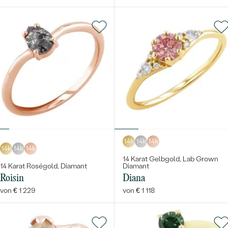
14k
14k
14k
14k
14k
14k
14 Karat Gelbgold, Lab Grown
14 Karat Roségold, Diamant
Diamant
Roisin
Diana
von € 1 229
von € 1 118