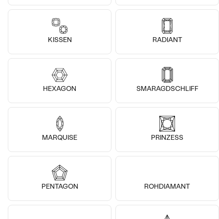
14k
14k
14k
14k
14k
14k
14 Karat Roségold, Diamant
14 Karat Gelbgold, Diamant
KISSEN
RADIANT
Agathe
Mahmud
€ 1 719
von € 1 469
€ 1 399
von € 1 199
VERKAUF
AUF LAGER
VERKAUF
AUF LAGER
HEXAGON
SMARAGDSCHLIFF
MARQUISE
PRINZESS
PENTAGON
ROHDIAMANT
14k
14k
14k
14k
14k
14k