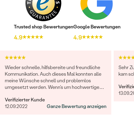
Trusted shop Bewertungen
Google Bewertungen
4.9
4.9
Wieder schnelle, hilfsbereite und freundliche
Sehr Zu
Kommunikation. Auch dieses Mal konnten alle
kam sc
meine Wünsche schnell und problemlos
Verifiz
umgesetzt werden. Wenn's um hochwertigen,
13.09.2
individuellen und nachhaltigen Schmuck geht,
Verifizierter Kunde
ist Eppi meine Empfehlung!
12.09.2022
Ganze Bewertung anzeigen