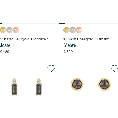
14k
14k
14k
14k
14k
14k
14 Karat Gelbgold, Mondstein
14 Karat Roségold, Diamant
Josse
Meave
€ 489
€ 839