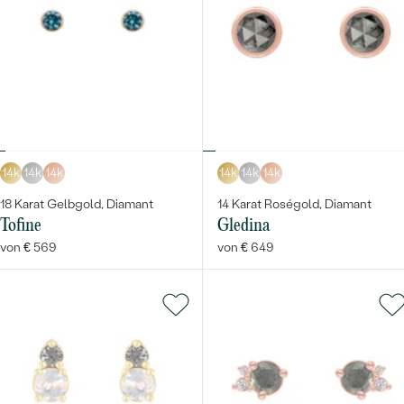
14k
14k
14k
14k
14k
14k
18 Karat Gelbgold, Diamant
14 Karat Roségold, Diamant
Tofine
Gledina
von € 569
von € 649