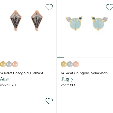
14k
14k
14k
14k
14k
14k
14 Karat Roségold, Diamant
14 Karat Gelbgold, Aquamarin
Ansa
Turgay
von € 679
von € 589