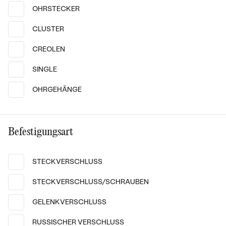
OHRSTECKER
14k
14k
14k
14k
14k
14k
CLUSTER
14 Karat Weißgold, Diamant
14 Karat Weißgold, Diamant
CREOLEN
Gomati
Fox
von € 1 139
von € 919
SINGLE
OHRGEHÄNGE
Befestigungsart
STECKVERSCHLUSS
STECKVERSCHLUSS/SCHRAUBEN
GELENKVERSCHLUSS
14k
14k
14k
14k
14k
14k
RUSSISCHER VERSCHLUSS