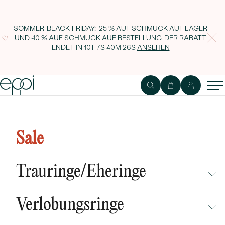
SOMMER-BLACK-FRIDAY: -25 % AUF SCHMUCK AUF LAGER
UND -10 % AUF SCHMUCK AUF BESTELLUNG. DER RABATT
ENDET IN
10T 7S 40M 26S
ANSEHEN
Sale
Trauringe/Eheringe
NICHT ÜBERSEHEN
Verlobungsringe
NEUHEITEN
NICHT ÜBERSEHEN