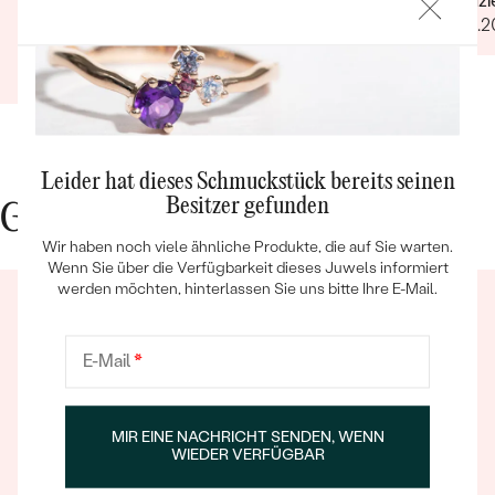
Verifiz
bei Erstlieferung fehlte.. Telefonischer, sehr
13.09.2
freundlicher Kontakt, keinerlei Probleme
Verifizierter Kunde
hinsichtlich der kompletten Abwicklung. Die
18.12.2022
Ganze Bewertung anzeigen
Hochzeit rundum gelungen, das Brautpaar
glücklich. Vielen lieben Dank auch noch Mal an
dieser Stelle.
Leider hat dieses Schmuckstück bereits seinen
Bestseller
Besitzer gefunden
Gute Gründe für Eppi
Wir haben noch viele ähnliche Produkte, die auf Sie warten.
Wenn Sie über die Verfügbarkeit dieses Juwels informiert
werden möchten, hinterlassen Sie uns bitte Ihre E-Mail.
ANSEHEN
E-Mail
*
MIR EINE NACHRICHT SENDEN, WENN
Ein Eppi-sches Erlebnis
WIEDER VERFÜGBAR
Wenn Sie online oder persönlich einkaufen, können Sie