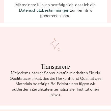
sich darauf verlassen, dass unser Team dafür sorgt,
Mit meinem Klicken bestätige ich, dass ich die
dass schon die Auswahl eines Schmuckstücks zu
Datenschutzbestimmungen
zur Kenntnis
einem unvergesslichen Erlebnis wird.
genommen habe.
Transparenz
Mit jedem unserer Schmuckstücke erhalten Sie ein
Qualitätszertifikat, das die Herkunft und Qualität des
Materials bestätigt. Bei Edelsteinen fügen wir
außerdem Zertifikate internationaler Institutionen
hinzu.