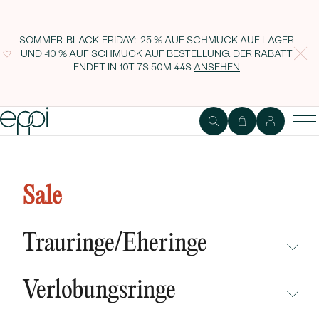
SOMMER-BLACK-FRIDAY: -25 % AUF SCHMUCK AUF LAGER
UND -10 % AUF SCHMUCK AUF BESTELLUNG. DER RABATT
ENDET IN
10T 7S 50M 44S
ANSEHEN
Ring mit einem Salt and Pepper
Diamanten in Emerald-Form und
Sale
Diamanten Mikolaj
Trauringe/Eheringe
NICHT ÜBERSEHEN
Verlobungsringe
NEUHEITEN
NICHT ÜBERSEHEN