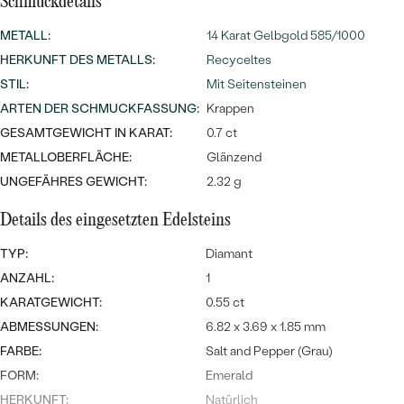
MIT SALT AND PEPPER DIAMANTEN
Schmuckdetails
LUXURIÖSE
PREISWERTE
EDELSTEINSCHMUCK
METALL
:
14 Karat Gelbgold 585/1000
Meistverkaufte
MIT EDELSTEIN
HERKUNFT DES METALLS
:
Recyceltes
LUXURIÖSE
SCHMUCK MIT LAB GROWN
STIL
:
Mit Seitensteinen
Eheringe
DIAMANTEN
NACH MATERIAL
ARTEN DER SCHMUCKFASSUNG
:
Krappen
GESAMTGEWICHT IN KARAT:
0.7 ct
GOLD
PERLENSCHMUCK
METALLOBERFLÄCHE:
Glänzend
ANSCHAUEN
PLATIN
UNGEFÄHRES GEWICHT:
2.32 g
NACH STYL
Details des eingesetzten Edelsteins
SILBER
PERSONALISIERT
TYP:
Diamant
ANZAHL:
1
SYMBOLISCH
KARATGEWICHT:
0.55 ct
ABMESSUNGEN:
MINIMALISTISCH
6.82 x 3.69 x 1.85 mm
FARBE:
Salt and Pepper (Grau)
NACH ANLASS
FORM:
Emerald
HERKUNFT:
Natürlich