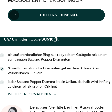
MASSGEFERTIGTER SCHMUCK
SILBER
MIT MEHREREN DIAMANTEN
NACH STYL
GOLD
AUSVERKAUF
941 €
AUSVERKAUF
1 448 €
-36 %
TREFFEN VEREINBAREN
PLATIN
KLASSISCH
HALO
SILBER
WENN SCHMUCK HILFT
Lieferoptionen
NACH MATERIAL
MINIMALISTISCHE
DREI STEINE
PLATIN
NACH STYL
GOLD
NACH TYP
847 €
mit dem Code
SUN10
.
MEMOIRE
OHRSTECKER
VINTAGE
OHRRINGE
SILBER
NACH STYL
V-FORM
CREOLEN
IM SET
ein außerordentlicher Ring aus recyceltem Gelbgold mit einem
SOLITÄR
RINGE
samtgrauen Salt and Pepper Diamanten
PLATIN
VINTAGE
MINIMALISTISCHE
AUSSERGEWÖHNLICH
10 seitliche natürliche Diamanten geben dem Schmuck ein
ZUR GEBURT EINES KINDES
ANHÄNGER / KETTEN
wunderbares Funkeln
AUSSERGEWÖHNLICHE
NACH STYL
OHRHÄNGER
jeder Salt and Pepper Diamant ist ein Unikat, deshalb wird Ihr Ring
PERSONALISIERT
ARMBÄNDER
GESTALTE EINEN RING
zu einem einzigartigen Original
MEMOIRE
GEHÄMMERTE
SOLITÄR
WÄHLE EINEN RING
WEITERE INFORMATIONEN
MIT STERNZEICHEN
SCHMUCKSET
MINIMALISTISCHE
VON HAND GRAVIERTE
HERZ
DIAMANTEN ZUM EINFASSEN
MINIMALISTISCH
Benötigen Sie Hilfe bei Ihrer Auswahl oder
HERRENSCHMUCK