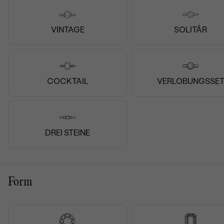
VINTAGE
SOLITÄR
COCKTAIL
VERLOBUNGSSE
DREI STEINE
Form
Schmuck ist von ausgesprochen guter Qalität und war
sehr elegand verpackt. Die Lieferung kam sogar vor dem