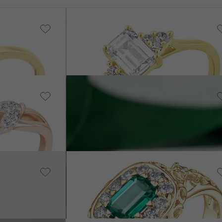
it
14 Karat Weißgold, Diamant
Miha
von € 1 398
14 Karat Gelbgold, Lab
Grown Diamant
Mileva
von € 1 228
14 Karat Weißgold, Smaragd
Mare
von € 3 449