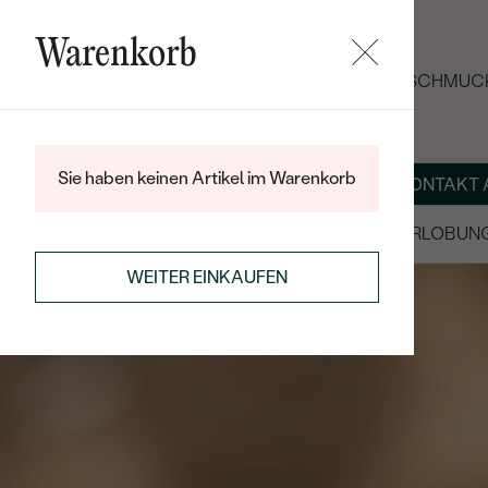
Warenkorb
SOMMER-BLACK-FRIDAY: -25 % AUF SCHMUCK
Sie haben keinen Artikel im Warenkorb
ÜBER UNS
MAGAZIN
SCHMUCK NACH MASS
KONTAKT 
SALE
TRAURINGE/EHERINGE
VERLOBUN
WEITER EINKAUFEN