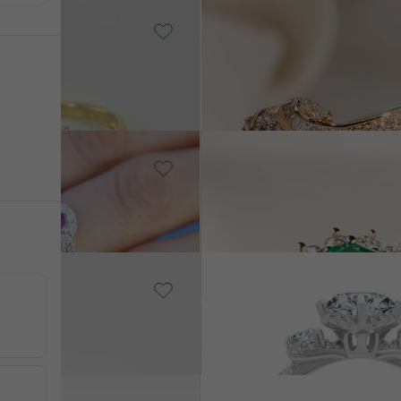
old, Smaragd
14 Karat Roségold, Smarag
Zane
von € 3 359
old, Rubin
14 Karat Weißgold, Smarag
Fedel
von € 2 899
old, Diamant
14 Karat Weißgold, Diamant
Wirk
von € 3 178
old, Smaragd
14 Karat Weißgold, Diamant