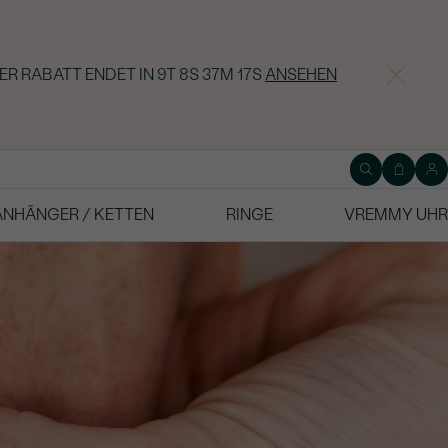
ER RABATT ENDET IN
9T 8S 37M 16S
ANSEHEN
ANHÄNGER / KETTEN
RINGE
VREMMY UHR