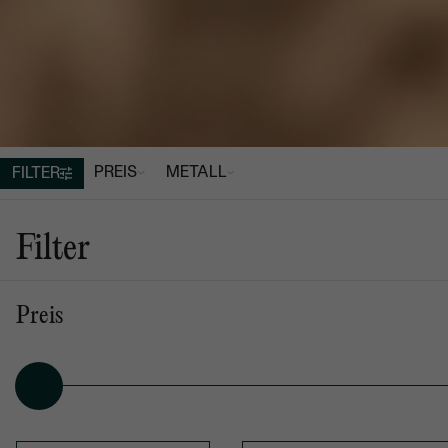
PREIS
METALL
FILTER
VERLOBUNGSRINGE
So
Luxuriöse Verlobun
Filter
Preis