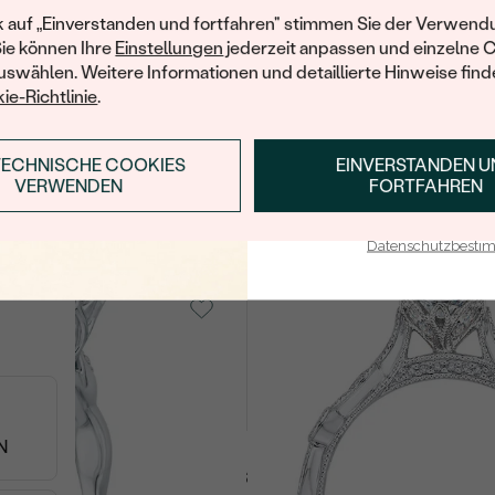
von € 4 049
Ihren ersten Ein
k auf „Einverstanden und fortfahren" stimmen Sie der Verwendu
Sie können Ihre
Einstellungen
jederzeit anpassen und einzelne 
swählen. Weitere Informationen und detaillierte Hinweise finde
ie-Richtlinie
.
old, Diamant
14 Karat Weißgold, Diamant
Primrose
TECHNISCHE COOKIES
EINVERSTANDEN 
ANMELDEN & RABAT
VERWENDEN
FORTFAHREN
von € 2 518
E-Mail-Adresse je bei uns i
Datenschutzbest
14 Karat mehrfarbiges
old, Diamant
Gold, Diamant
Noelani
von € 3 328
N
Sie haben 48 von 62 Artikeln gesehen