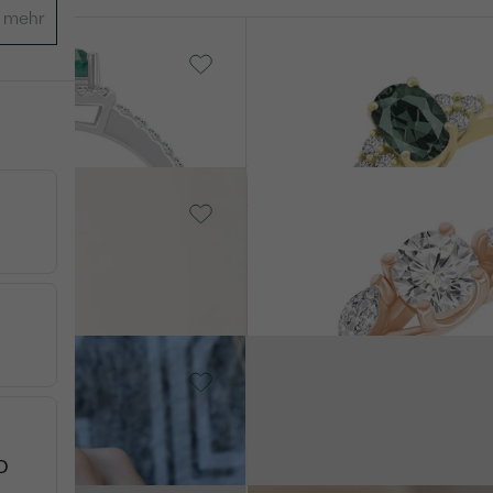
old, Smaragd
14 Karat Weißgold, Alexandr
Sheldo
von € 3 209
14 Karat Weißgold, Lab
ld, Moissanit
Grown Diamant
Halym
von € 1 338
old, Diamant
14 Karat Gelbgold, Diamant
Lineas
von € 2 228
D