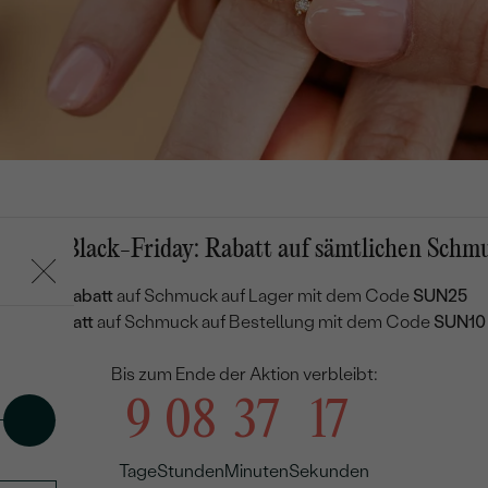
mmer-Black-Friday: Rabatt auf sämtlichen Schm
gsringe
25 % Rabatt
auf Schmuck auf Lager mit dem Code
SUN25
10 % Rabatt
auf Schmuck auf Bestellung mit dem Code
SUN10
Bis zum Ende der Aktion verbleibt:
9
08
37
16
Tage
Stunden
Minuten
Sekunden