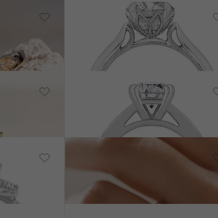
14 Karat mehrfarbiges
d
Gold, Diamant
Libby
von € 2 558
d
Platin, Diamant
Tarin
von € 2 538
14 Karat Weißgold, Diamant
Minna
von € 2 668
14 Karat Gelbgold, Diamant