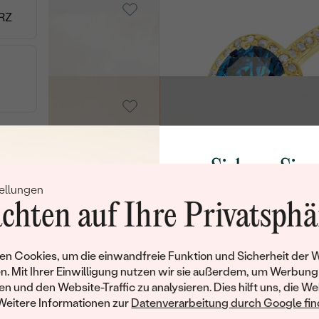
Eshana
RZ
von € 5 119
old, Smaragd
14 Karat Roségold, Diamant
Talmar
von € 2 879
Sichern Sie 
old, Diamant
14 Karat Weißgold, Smarag
ellungen
Rabatt auf Ih
Toppy
chten auf Ihre Privatsphä
Schmucks
von € 3 259
Werden Sie Teil unse
n Cookies, um die einwandfreie Funktion und Sicherheit der 
und entdecken Sie die W
n. Mit Ihrer Einwilligung nutzen wir sie außerdem, um Werbung
gefertigten Schmucks
en und den Website-Traffic zu analysieren. Dies hilft uns, die We
old, Diamant
14 Karat Gelbgold, Diamant
Willkommensgeschen
Weitere Informationen zur
Datenverarbeitung durch Google find
Yuriy
Ihnen umgehend einen 