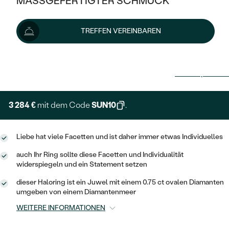
MASSGEFERTIGTER SCHMUCK
SILBER
MIT MEHREREN DIAMANTEN
NACH STYL
GOLD
AUSVERKAUF
AUSVERKAUF
TREFFEN VEREINBAREN
PLATIN
KLASSISCH
HALO
SILBER
WENN SCHMUCK HILFT
3 649 €
NACH MATERIAL
MINIMALISTISCHE
DREI STEINE
PLATIN
NACH STYL
Lieferoptionen
GOLD
NACH TYP
MEMOIRE
OHRSTECKER
VINTAGE
OHRRINGE
SILBER
NACH STYL
3 284 €
mit dem Code
SUN10
.
V-FORM
CREOLEN
IM SET
SOLITÄR
RINGE
PLATIN
VINTAGE
MINIMALISTISCHE
AUSSERGEWÖHNLICH
Liebe hat viele Facetten und ist daher immer etwas Individuelles
ZUR GEBURT EINES KINDES
ANHÄNGER / KETTEN
auch Ihr Ring sollte diese Facetten und Individualität
AUSSERGEWÖHNLICHE
NACH STYL
OHRHÄNGER
widerspiegeln und ein Statement setzen
PERSONALISIERT
ARMBÄNDER
GESTALTE EINEN RING
MEMOIRE
GEHÄMMERTE
dieser Haloring ist ein Juwel mit einem 0.75 ct ovalen Diamanten
SOLITÄR
WÄHLE EINEN RING
umgeben von einem Diamantenmeer
MIT STERNZEICHEN
SCHMUCKSET
MINIMALISTISCHE
VON HAND GRAVIERTE
WEITERE INFORMATIONEN
HERZ
DIAMANTEN ZUM EINFASSEN
MINIMALISTISCH
HERRENSCHMUCK