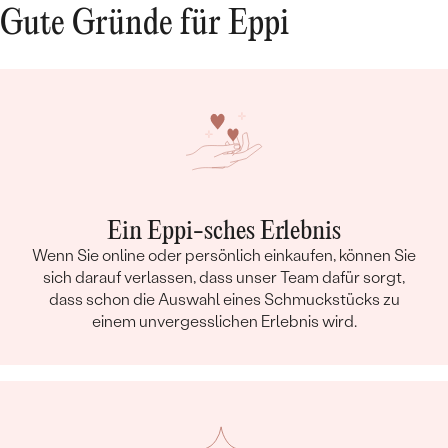
Gute Gründe für Eppi
ANZAHL:
4
KARATGEWICHT:
0.019 ct
ABMESSUNGEN:
0.9 mm (0.004ct)
FORM:
Rund
REINHEIT:
SI3
FARBE:
G-H
HERKUNFT:
Natürlich
Ein Eppi-sches Erlebnis
Wenn Sie online oder persönlich einkaufen, können Sie
sich darauf verlassen, dass unser Team dafür sorgt,
dass schon die Auswahl eines Schmuckstücks zu
einem unvergesslichen Erlebnis wird.