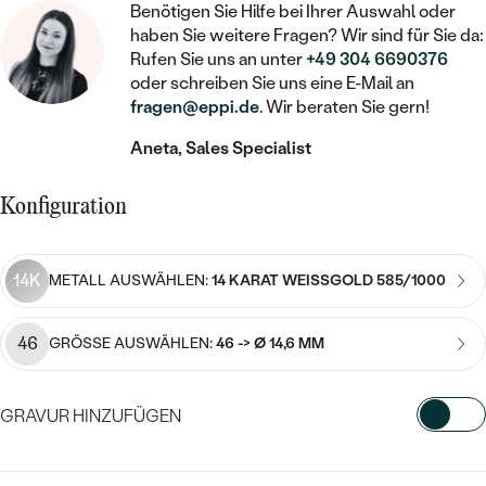
STATEMENT
MIT FÜLLUNG
Benötigen Sie Hilfe bei Ihrer Auswahl oder
KINDER
LAB GROWN DIAMANTEN ZUM
MEDAILLON
SCHMUCK FÜR KINDER
haben Sie weitere Fragen? Wir sind für Sie da:
SIEGELRINGE
EINFASSEN
IM SET
Rufen Sie uns an unter
+49 304 6690376
PIERCINGS
oder schreiben Sie uns eine E-Mail an
KETTEN
BROSCHEN
PERSONALISIERT
fragen@eppi.de
. Wir beraten Sie gern!
FARBIGE DIAMANTEN ZUM EINFASSEN
NACH PREIS
HERZKETTEN
SCHMUCKZUBEHÖR
NACH STEIN
Aneta, Sales Specialist
GÜNSTIG
NACH EDELSTEIN
NACH EDELSTEIN
MIT DIAMANT
MIT TIEREN
Konfiguration
NACH MATERIAL
MIT DIAMANT
MIT DIAMANT
LUXURIÖSE
MIT EDELSTEIN
GOLD
NACH EDELSTEIN
MIT EDELSTEIN
MIT LAB GROWN DIAMANT
14K
METALL AUSWÄHLEN:
14 KARAT WEISSGOLD 585/1000
PERLENOHRRINGE
MIT DIAMANT
SILBER
PERLENRINGE
MIT MOISSANIT
46
GRÖSSE AUSWÄHLEN:
46 -> Ø 14,6 MM
MIT EDELSTEIN
PLATIN
NACH PREIS
MIT FARBIGEN DIAMANTEN
NACH PREIS
PREISWERTE
PERLENKETTEN
GRAVUR HINZUFÜGEN
NACH STEIN
MIT SCHWARZEN DIAMANTEN
PREISWERTE
LUXURIÖSE
WÄHLEN SIE SCHRIFTART AUS
DIAMANTSCHMUCK
NACH PREIS