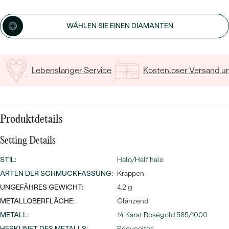
MIT SALT AND PEPPER DIAMANTEN
LUXURIÖSE
Geben Sie Initialen/Text ein
PREISWERTE
EDELSTEINSCHMUCK
Meistverkaufte
MIT EDELSTEIN
WÄHLEN SIE EINEN DIAMANTEN
15
/ 15 ZEICHEN
LUXURIÖSE
SCHMUCK MIT LAB GROWN
Eheringe
DIAMANTEN
NACH MATERIAL
Lebenslanger Service
Kostenloser Versand 
GOLD
PERLENSCHMUCK
ANSCHAUEN
PLATIN
NACH STYL
Produktdetails
SILBER
PERSONALISIERT
Setting Details
STIL
:
Halo/Half halo
SYMBOLISCH
ARTEN DER SCHMUCKFASSUNG
:
Krappen
MINIMALISTISCH
UNGEFÄHRES GEWICHT:
4.2 g
METALLOBERFLÄCHE:
Glänzend
NACH ANLASS
METALL
:
14 Karat Roségold 585/1000
HERKUNFT DES METALLS
:
Recyceltes