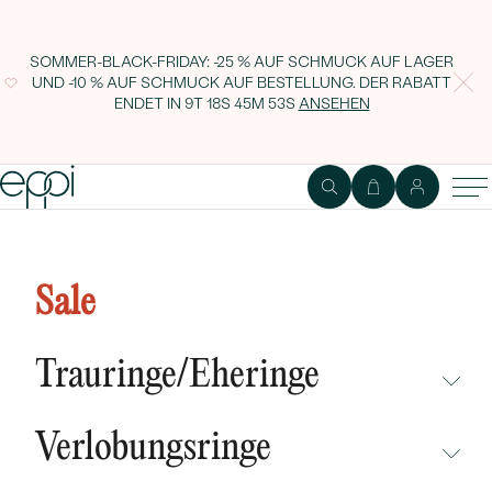
SOMMER-BLACK-FRIDAY: -25 % AUF SCHMUCK AUF LAGER
UND -10 % AUF SCHMUCK AUF BESTELLUNG. DER RABATT
ENDET IN
9T 18S 45M 52S
ANSEHEN
1
2
Ring
Edelstein
Sale
Diamanten Verlobungsring im
Halostil Leimoni
Trauringe/Eheringe
NICHT ÜBERSEHEN
Verlobungsringe
NEUHEITEN
NICHT ÜBERSEHEN