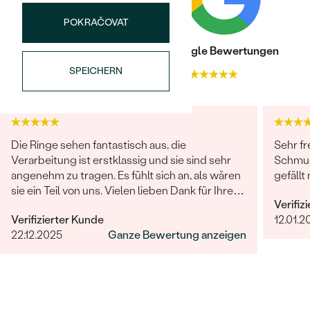
FORM:
Rund
POKRAČOVAT
REINHEIT:
SI3
FARBE:
G-H
Trusted shop Bewertungen
Google Bewertungen
HERKUNFT:
Natürlich
SPEICHERN
4.9
4.9
Nebensteine
TYP:
Diamant
Bestseller
ANZAHL:
22
Die Ringe sehen fantastisch aus, die
Sehr fr
KARATGEWICHT:
0.11 ct
Verarbeitung ist erstklassig und sie sind sehr
Schmuc
ABMESSUNGEN:
0.9 mm (0.005ct)
angenehm zu tragen. Es fühlt sich an, als wären
gefällt 
sie ein Teil von uns. Vielen lieben Dank für Ihre
FORM:
Rund
ANSEHEN
Verifiz
großartige Arbeit! Sehr gerne werden wir Eppi
REINHEIT:
SI3
Verifizierter Kunde
12.01.2
und Ihre Marke unseren Freunden und Familien
FARBE:
G-H
22.12.2025
Ganze Bewertung anzeigen
weiterempfehlen.
HERKUNFT:
Natürlich
Nebensteine
TYP:
Diamant