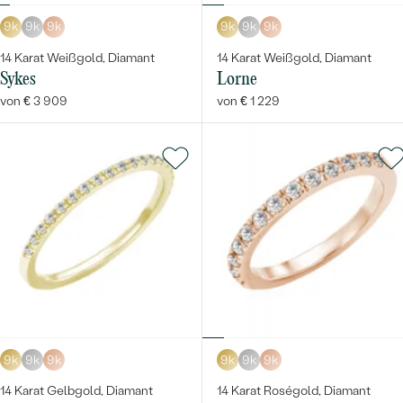
9k
9k
9k
9k
9k
9k
14 Karat Weißgold, Diamant
14 Karat Weißgold, Diamant
Sykes
Lorne
von € 3 909
von € 1 229
9k
9k
9k
9k
9k
9k
14 Karat Gelbgold, Diamant
14 Karat Roségold, Diamant