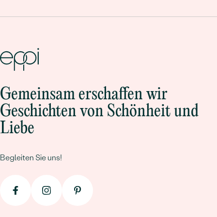
sie sind ein Zeichen der Verbundenheit, des Vertrauens und
der Zuneigung zwischen Menschen, die eine besondere
Beziehung teilen. Sie erzählen Geschichten von Freundschaft,
Unterstützung und unendlicher Loyalität, die durch die Zeit
bestehen. Lassen Sie sich von diesen tollen und
symbolträchtigen
Ringen
verzaubern.
Gemeinsam erschaffen wir
Geschichten von Schönheit und
Liebe
Begleiten Sie uns!