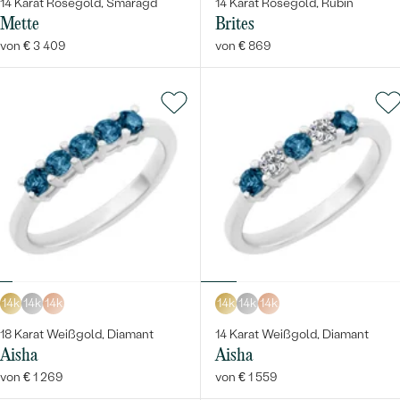
14 Karat Roségold, Smaragd
14 Karat Roségold, Rubin
Mette
Brites
von € 3 409
von € 869
14k
14k
14k
14k
14k
14k
18 Karat Weißgold, Diamant
14 Karat Weißgold, Diamant
Aisha
Aisha
von € 1 269
von € 1 559