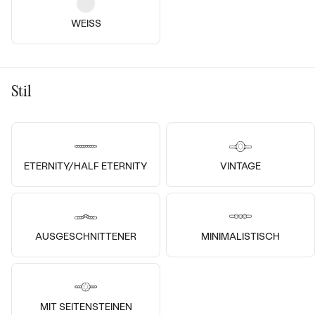
WEISS
Stil
Bestseller
14k
14k
14k
14k
14k
14k
14 Karat Weißgold, Lab Grown
Diamant
14 Karat Gelbgold, Diamant
ETERNITY/HALF ETERNITY
VINTAGE
Egino
Lasha
ANSEHEN
€ 1 579
von € 1 349
€ 799
von € 739
VERKAUF
AUF LAGER
VERKAUF
AUF LAGER
AUSGESCHNITTENER
MINIMALISTISCH
MIT SEITENSTEINEN