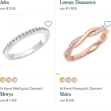
Adva
Lowum-Diamanten
von € 929
von € 1 859
9k
9k
9k
9k
9k
9k
14 Karat Weißgold, Diamant
14 Karat Roségold, Diamant
Mewya
Malea
von € 1 129
von € 819