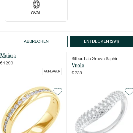
OVAL
14k
ABBRECHEN
ENTDECKEN (291)
14 Karat Weißgold, Lab Grown
Diamant
Maiara
Silber, Lab Grown Saphir
€ 1 299
Vuolo
AUF LAGER
€ 239