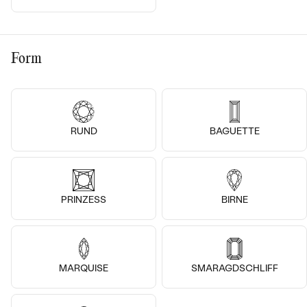
Form
9k
9k
9k
14k
14k
14k
14 Karat Weißgold, Lab Grown
14 Karat Roségold, Lab Grown
RUND
BAGUETTE
Diamant
Diamant
Minke
Irenaeus
von € 609
€ 2 009
von € 1 209
AUF LAGER
VERKAUF
AUF LAGER
PRINZESS
BIRNE
MARQUISE
SMARAGDSCHLIFF