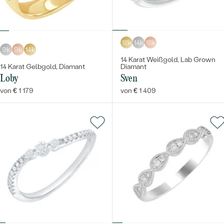
18k
14k
18k
9k
9k
14k
14 Karat Weißgold, Lab Grown
14 Karat Gelbgold, Diamant
Diamant
Loby
Sven
von € 1 179
von € 1 409