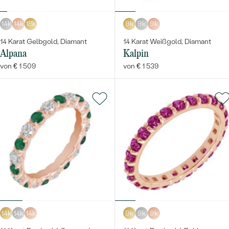
14k
14k
18k
9k
9k
9k
14 Karat Gelbgold, Diamant
14 Karat Weißgold, Diamant
Alpana
Kalpin
von € 1 509
von € 1 539
14k
14k
14k
9k
9k
9k