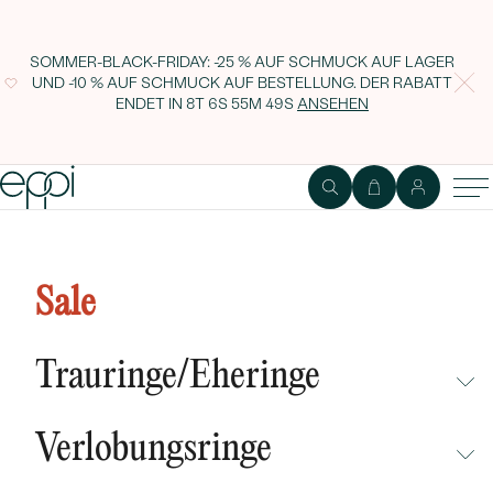
SOMMER-BLACK-FRIDAY: -25 % AUF SCHMUCK AUF LAGER
UND -10 % AUF SCHMUCK AUF BESTELLUNG. DER RABATT
ENDET IN
8T 6S 55M 48S
ANSEHEN
FILTER
AUF LAGER
Freundschaftsringe
291 Produkte
Sale
Filter
Sommer-Black-Friday: Rabatt auf sämtlichen
Schmuck
Trauringe/Eheringe
25 % Rabatt
auf Schmuck auf Lager mit dem Code
SUN25
NICHT ÜBERSEHEN
Preis
10 % Rabatt
auf Schmuck auf Bestellung mit dem Code
SUN10
Verlobungsringe
NEUHEITEN
Bis zum Ende der Aktion verbleibt:
NICHT ÜBERSEHEN