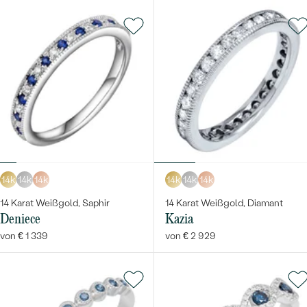
14k
14k
14k
14k
14k
14k
14 Karat Weißgold, Saphir
14 Karat Weißgold, Diamant
Deniece
Kazia
von € 1 339
von € 2 929