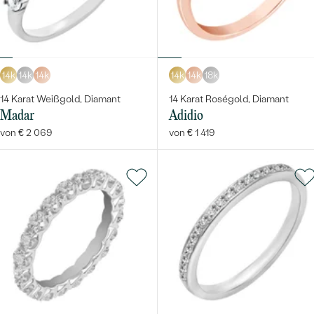
14k
14k
14k
14k
14k
18k
14 Karat Weißgold, Diamant
14 Karat Roségold, Diamant
Madar
Adidio
von € 2 069
von € 1 419