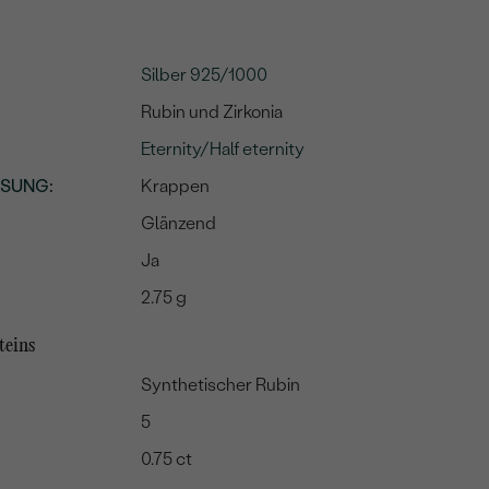
Silber 925/1000
Rubin und Zirkonia
Eternity/Half eternity
SSUNG
:
Krappen
Glänzend
Ja
2.75 g
teins
Synthetischer Rubin
5
0.75 ct