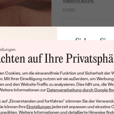
ABMESSUNGEN:
FARBE:
FORM:
HERKUNFT:
Nebensteine
Sichern Sie 
TYP:
ellungen
Rabatt auf Ih
chten auf Ihre Privatsphä
ANZAHL:
Schmucks
FORM:
Werden Sie Teil unse
n Cookies, um die einwandfreie Funktion und Sicherheit der 
FARBE:
und entdecken Sie die W
n. Mit Ihrer Einwilligung nutzen wir sie außerdem, um Werbung
gefertigten Schmucks
en und den Website-Traffic zu analysieren. Dies hilft uns, die We
Willkommensgeschen
Weitere Informationen zur
Datenverarbeitung durch Google find
Ihnen umgehend einen 
Ihren ersten Ein
k auf „Einverstanden und fortfahren" stimmen Sie der Verwendu
Sie können Ihre
Einstellungen
jederzeit anpassen und einzelne 
swählen. Weitere Informationen und detaillierte Hinweise finde