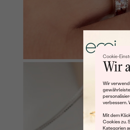
Cookie-Einst
Wir a
Wir verwende
gewährleiste
personalisier
verbessern. 
Mit dem Klic
Cookies zu. 
Kategorien au