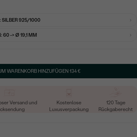
:
SILBER 925/1000
:
60 -> Ø 19,1 MM
UM WARENKORB HINZUFÜGEN
134 €
oser Versand und
Kostenlose
120 Tage
cksendung
Luxusverpackung
Rückgaberecht