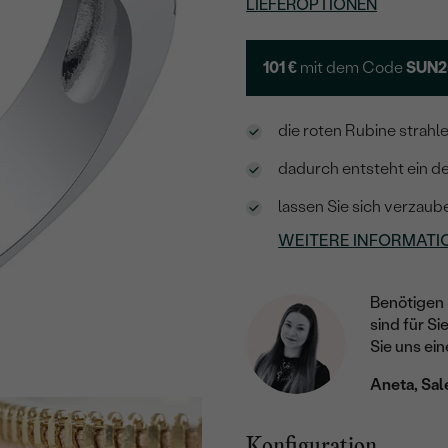
LIEFEROPTIONEN
101 €
mit dem Code
SUN2
die roten Rubine strahle
dadurch entsteht ein d
lassen Sie sich verzau
WEITERE INFORMATI
Benötigen 
sind für Si
Sie uns ein
Aneta, Sal
Konfiguration