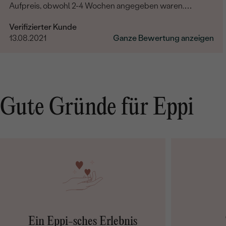
Aufpreis, obwohl 2-4 Wochen angegeben waren.
Bestellung und Lieferung wurde uns telefonisch vom
Verifizierter Kunde
sympathischen Kundenservice bestätigt. Wir werden in
13.08.2021
Ganze Bewertung anzeigen
Zukunft wieder bestellen. Vielen Dank!
Gute Gründe für Eppi
Ein Eppi-sches Erlebnis