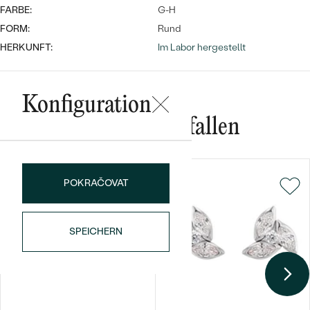
FARBE:
G-H
FORM:
Rund
HERKUNFT:
Im Labor hergestellt
Konfiguration
Das könnte Ihnen gefallen
Bestseller
POKRAČOVAT
ANSEHEN
SPEICHERN