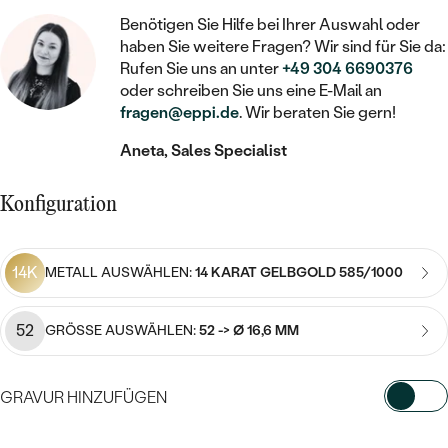
STATEMENT
MIT FÜLLUNG
KINDER
LAB GROWN DIAMANTEN ZUM
Benötigen Sie Hilfe bei Ihrer Auswahl oder
MEDAILLON
SCHMUCK FÜR KINDER
haben Sie weitere Fragen? Wir sind für Sie da:
SIEGELRINGE
EINFASSEN
IM SET
PIERCINGS
Rufen Sie uns an unter
+49 304 6690376
KETTEN
BROSCHEN
oder schreiben Sie uns eine E-Mail an
PERSONALISIERT
FARBIGE DIAMANTEN ZUM EINFASSEN
fragen@eppi.de
. Wir beraten Sie gern!
NACH PREIS
HERZKETTEN
SCHMUCKZUBEHÖR
NACH STEIN
Aneta, Sales Specialist
GÜNSTIG
NACH EDELSTEIN
NACH EDELSTEIN
MIT DIAMANT
MIT TIEREN
NACH MATERIAL
MIT DIAMANT
Konfiguration
MIT DIAMANT
LUXURIÖSE
MIT EDELSTEIN
GOLD
NACH EDELSTEIN
MIT EDELSTEIN
MIT LAB GROWN DIAMANT
PERLENOHRRINGE
14K
METALL AUSWÄHLEN:
14 KARAT GELBGOLD 585/1000
MIT DIAMANT
SILBER
PERLENRINGE
MIT MOISSANIT
MIT EDELSTEIN
PLATIN
NACH PREIS
52
GRÖSSE AUSWÄHLEN:
52 -> Ø 16,6 MM
MIT FARBIGEN DIAMANTEN
NACH PREIS
PREISWERTE
PERLENKETTEN
NACH STEIN
GRAVUR HINZUFÜGEN
MIT SCHWARZEN DIAMANTEN
PREISWERTE
LUXURIÖSE
DIAMANTSCHMUCK
WÄHLEN SIE SCHRIFTART AUS
NACH PREIS