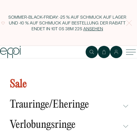
SOMMER-BLACK-FRIDAY: -25 % AUF SCHMUCK AUF LAGER
UND -10 % AUF SCHMUCK AUF BESTELLUNG. DER RABATT
ENDET IN
10T 0S 38M 22S
ANSEHEN
Zarter Eternity Ring mit
Moissaniten Talita
Sale
Trauringe/Eheringe
NICHT ÜBERSEHEN
Verlobungsringe
NEUHEITEN
NICHT ÜBERSEHEN