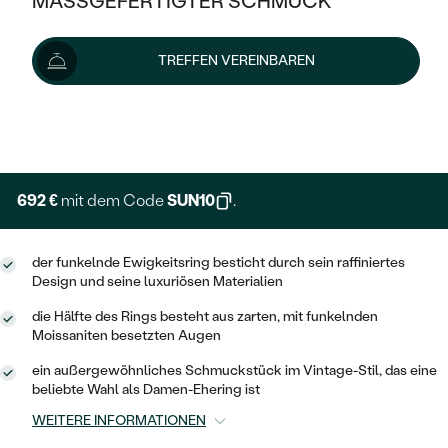
MASSGEFERTIGTER SCHMUCK
769 €
SILBER
MIT MEHREREN DIAMANTEN
NACH STYL
GOLD
AUSVERKAUF
AUSVERKAUF
Wir liefern den Schmuck innerhalb von 3 - 4 Wochen.
TREFFEN VEREINBAREN
PLATIN
KLASSISCH
HALO
Lieferoptionen
SILBER
WENN SCHMUCK HILFT
NACH MATERIAL
MINIMALISTISCHE
DREI STEINE
PLATIN
+ 154 €
NACH STYL
EXPRESSHERSTELLUNG
GOLD
NACH TYP
MEMOIRE
OHRSTECKER
VINTAGE
OHRRINGE
SILBER
NACH STYL
692 €
mit dem Code
SUN10
.
V-FORM
CREOLEN
IM SET
SOLITÄR
RINGE
PLATIN
VINTAGE
der funkelnde Ewigkeitsring besticht durch sein raffiniertes
MINIMALISTISCHE
AUSSERGEWÖHNLICH
Design und seine luxuriösen Materialien
ZUR GEBURT EINES KINDES
ANHÄNGER / KETTEN
AUSSERGEWÖHNLICHE
NACH STYL
OHRHÄNGER
die Hälfte des Rings besteht aus zarten, mit funkelnden
PERSONALISIERT
ARMBÄNDER
GESTALTE EINEN RING
Moissaniten besetzten Augen
MEMOIRE
GEHÄMMERTE
SOLITÄR
ein außergewöhnliches Schmuckstück im Vintage-Stil, das eine
WÄHLE EINEN RING
MIT STERNZEICHEN
SCHMUCKSET
beliebte Wahl als Damen-Ehering ist
MINIMALISTISCHE
VON HAND GRAVIERTE
HERZ
WEITERE INFORMATIONEN
DIAMANTEN ZUM EINFASSEN
MINIMALISTISCH
HERRENSCHMUCK