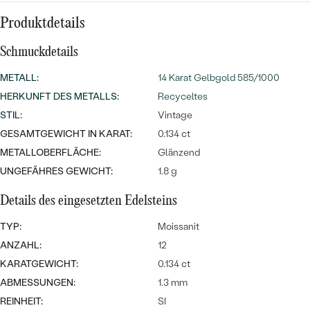
Meistverkaufte
NACH DER FARBE
Meistverkaufte
Produktdetails
Ohrrinnge
NACH DER FORM
Schmuckdetails
Ringe
MASSGEFERTIGTER
Personalisierte
METALL
:
14 Karat Gelbgold 585/1000
HERKUNFT DES METALLS
:
Recyceltes
ANSEHEN
DIAMANTEN
Halsketten
STIL
:
Vintage
ANSEHEN
GESAMTGEWICHT IN KARAT:
0.134 ct
METALLOBERFLÄCHE:
Glänzend
UNGEFÄHRES GEWICHT:
1.8 g
ANSEHEN
Wave Kollektion
Details des eingesetzten Edelsteins
TYP:
Moissanit
ANZAHL:
12
ANSEHEN
KARATGEWICHT:
0.134 ct
ABMESSUNGEN:
1.3 mm
REINHEIT:
SI