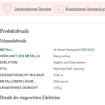
MIT SALT AND PEPPER DIAMANTEN
LUXURIÖSE
PREISWERTE
EDELSTEINSCHMUCK
Lebenslanger Service
Kostenloser Versand 
Meistverkaufte
MIT EDELSTEIN
LUXURIÖSE
SCHMUCK MIT LAB GROWN
Eheringe
DIAMANTEN
NACH MATERIAL
Produktdetails
GOLD
PERLENSCHMUCK
Schmuckdetails
ANSCHAUEN
PLATIN
METALL
:
14 Karat Gelbgold 585/1000
NACH STYL
HERKUNFT DES METALLS
:
Recyceltes
SILBER
EDELSTEIN:
PERSONALISIERT
Saphir und Diamanten
STIL
:
Eternity/Half eternity
SYMBOLISCH
GESAMTGEWICHT IN KARAT:
0.24 ct
METALLOBERFLÄCHE:
Glänzend
MINIMALISTISCH
UNGEFÄHRES GEWICHT:
1.78 g
NACH ANLASS
Details des eingesetzten Edelsteins