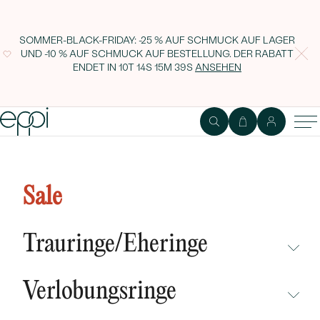
SOMMER-BLACK-FRIDAY: -25 % AUF SCHMUCK AUF LAGER
UND -10 % AUF SCHMUCK AUF BESTELLUNG. DER RABATT
ENDET IN
10T 14S 15M 38S
ANSEHEN
Goldener Memoire Ring mit
Diamanten und Saphiren Deniece
Sale
Trauringe/Eheringe
NICHT ÜBERSEHEN
Verlobungsringe
NEUHEITEN
NICHT ÜBERSEHEN