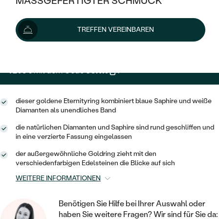
MASSGEFERTIGTER SCHMUCK
1 339 €
SILBER
MIT MEHREREN DIAMANTEN
NACH STYL
GOLD
AUSVERKAUF
AUSVERKAUF
Wir liefern den Schmuck innerhalb von 3 - 4 Wochen.
TREFFEN VEREINBAREN
PLATIN
KLASSISCH
HALO
Lieferoptionen
SILBER
WENN SCHMUCK HILFT
NACH MATERIAL
MINIMALISTISCHE
DREI STEINE
PLATIN
NACH STYL
1 205 €
mit dem Code
SUN10
.
GOLD
NACH TYP
MEMOIRE
OHRSTECKER
VINTAGE
OHRRINGE
SILBER
NACH STYL
dieser goldene Eternityring kombiniert blaue Saphire und weiße
V-FORM
CREOLEN
IM SET
Diamanten als unendliches Band
SOLITÄR
RINGE
PLATIN
VINTAGE
die natürlichen Diamanten und Saphire sind rund geschliffen und
MINIMALISTISCHE
AUSSERGEWÖHNLICH
in eine verzierte Fassung eingelassen
ZUR GEBURT EINES KINDES
ANHÄNGER / KETTEN
AUSSERGEWÖHNLICHE
NACH STYL
OHRHÄNGER
der außergewöhnliche Goldring zieht mit den
PERSONALISIERT
ARMBÄNDER
verschiedenfarbigen Edelsteinen die Blicke auf sich
GESTALTE EINEN RING
MEMOIRE
GEHÄMMERTE
SOLITÄR
WEITERE INFORMATIONEN
WÄHLE EINEN RING
MIT STERNZEICHEN
SCHMUCKSET
MINIMALISTISCHE
VON HAND GRAVIERTE
HERZ
Benötigen Sie Hilfe bei Ihrer Auswahl oder
DIAMANTEN ZUM EINFASSEN
MINIMALISTISCH
HERRENSCHMUCK
haben Sie weitere Fragen? Wir sind für Sie da: