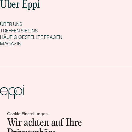
Über Eppi
ÜBER UNS
TREFFEN SIE UNS
HÄUFIG GESTELLTE FRAGEN
MAGAZIN
Gemeinsam erschaffen wir
Cookie-Einstellungen
Wir achten auf Ihre
Geschichten von Schönheit und