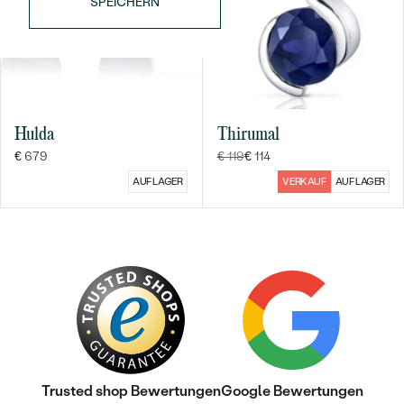
SPEICHERN
HERKUNFT:
Natürlich
Hulda
Thirumal
€ 679
€ 119
€ 114
Bestseller
AUF LAGER
VERKAUF
AUF LAGER
ANSEHEN
Trusted shop Bewertungen
Google Bewertungen