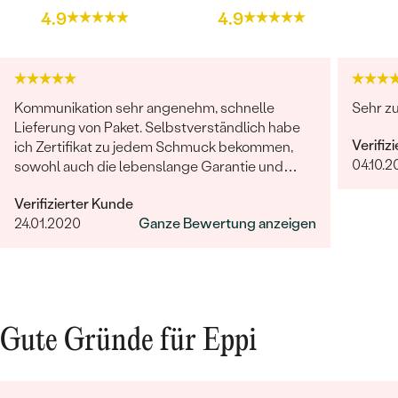
4.9
4.9
Kommunikation sehr angenehm, schnelle
Sehr zu
Lieferung von Paket. Selbstverständlich habe
Verifiz
ich Zertifikat zu jedem Schmuck bekommen,
04.10.2
sowohl auch die lebenslange Garantie und
noch eine süße Überraschung. ICH HABE
Verifizierter Kunde
NICHTS MEHR HINZUZUFÜGEN, NUR DANKE....
24.01.2020
Ganze Bewertung anzeigen
Gute Gründe für Eppi