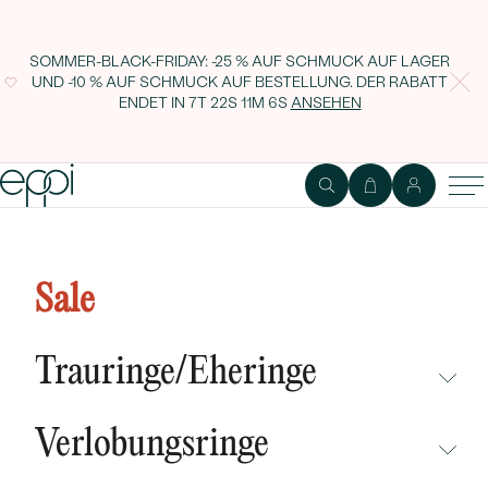
SOMMER-BLACK-FRIDAY: -25 % AUF SCHMUCK AUF LAGER
UND -10 % AUF SCHMUCK AUF BESTELLUNG. DER RABATT
ENDET IN
7T 22S 11M 5S
ANSEHEN
Silberner Eternity-ring mit Lab
Grown Diamanten Betsy
Sale
Trauringe/Eheringe
NICHT ÜBERSEHEN
Verlobungsringe
NEUHEITEN
NICHT ÜBERSEHEN