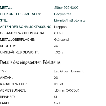
Meistverkaufte
NACH DER FARBE
Meistverkaufte
METALL
:
Silber 925/1000
Ohrrinnge
NACH DER FORM
HERKUNFT DES METALLS
:
Recyceltes
Ringe
STIL
:
Eternity/Half eternity
MASSGEFERTIGTER
Personalisierte
ARTEN DER SCHMUCKFASSUNG
:
Krappen
GESAMTGEWICHT IN KARAT:
0.13 ct
ANSEHEN
DIAMANTEN
Halsketten
METALLOBERFLÄCHE:
Glänzend
ANSEHEN
RHODIUM:
Ja
UNGEFÄHRES GEWICHT:
1.02 g
ANSEHEN
Details des eingesetzten Edelsteins
Wave Kollektion
TYP:
Lab Grown Diamant
ANZAHL:
26
KARATGEWICHT:
0.13 ct
ANSEHEN
ABMESSUNGEN:
1.15 mm (0.005ct)
REINHEIT:
SI
FARBE:
G-H