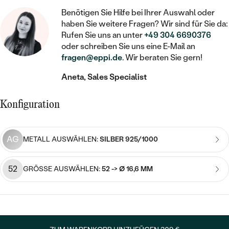
STATEMENT
MIT FÜLLUNG
KINDER
LAB GROWN DIAMANTEN ZUM
Benötigen Sie Hilfe bei Ihrer Auswahl oder
MEDAILLON
SCHMUCK FÜR KINDER
haben Sie weitere Fragen? Wir sind für Sie da:
SIEGELRINGE
EINFASSEN
IM SET
PIERCINGS
Rufen Sie uns an unter
+49 304 6690376
KETTEN
BROSCHEN
oder schreiben Sie uns eine E-Mail an
PERSONALISIERT
FARBIGE DIAMANTEN ZUM EINFASSEN
fragen@eppi.de
. Wir beraten Sie gern!
NACH PREIS
HERZKETTEN
SCHMUCKZUBEHÖR
NACH STEIN
Aneta, Sales Specialist
GÜNSTIG
NACH EDELSTEIN
NACH EDELSTEIN
MIT DIAMANT
MIT TIEREN
NACH MATERIAL
MIT DIAMANT
Konfiguration
MIT DIAMANT
LUXURIÖSE
MIT EDELSTEIN
GOLD
NACH EDELSTEIN
MIT EDELSTEIN
MIT LAB GROWN DIAMANT
PERLENOHRRINGE
AG
METALL AUSWÄHLEN:
SILBER 925/1000
MIT DIAMANT
SILBER
PERLENRINGE
MIT MOISSANIT
MIT EDELSTEIN
PLATIN
NACH PREIS
52
GRÖSSE AUSWÄHLEN:
52 -> Ø 16,6 MM
MIT FARBIGEN DIAMANTEN
NACH PREIS
PREISWERTE
PERLENKETTEN
NACH STEIN
MIT SCHWARZEN DIAMANTEN
PREISWERTE
LUXURIÖSE
DIAMANTSCHMUCK
NACH PREIS