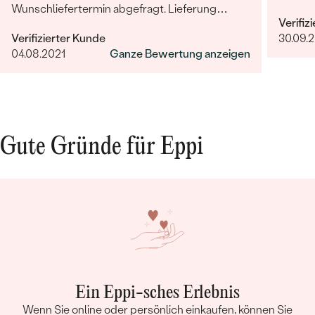
Wunschliefertermin abgefragt. Lieferung
Verifiz
erfolgte termingetreu zum vereinbarten
Verifizierter Kunde
30.09.
Termin. Die Ware selber ist wirklich sehr gut
04.08.2021
Ganze Bewertung anzeigen
verarbeitet und hochwertig. Bin mit Allem
äußerst zufrieden und kann Eppi nur
weiterempfehlen.
Gute Gründe für Eppi
Ein Eppi-sches Erlebnis
Wenn Sie online oder persönlich einkaufen, können Sie