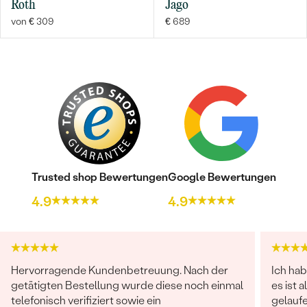
Roth
Jago
von € 309
€ 689
Trusted shop Bewertungen
Google Bewertungen
4.9
4.9
Hervorragende Kundenbetreuung. Nach der
Ich hab
getätigten Bestellung wurde diese noch einmal
es ist 
telefonisch verifiziert sowie ein
gelaufe