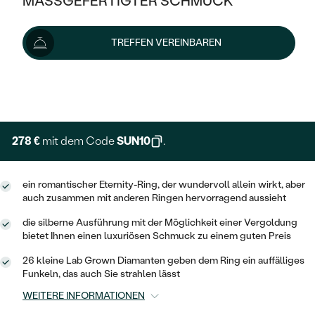
MASSGEFERTIGTER SCHMUCK
309 €
SILBER
MIT MEHREREN DIAMANTEN
NACH STYL
GOLD
AUSVERKAUF
AUSVERKAUF
Wir liefern den Schmuck innerhalb von 3 - 4 Wochen.
TREFFEN VEREINBAREN
PLATIN
KLASSISCH
HALO
Lieferoptionen
SILBER
WENN SCHMUCK HILFT
NACH MATERIAL
MINIMALISTISCHE
DREI STEINE
PLATIN
+ 77 €
NACH STYL
EXPRESSHERSTELLUNG
GOLD
NACH TYP
MEMOIRE
OHRSTECKER
VINTAGE
OHRRINGE
SILBER
NACH STYL
278 €
mit dem Code
SUN10
.
V-FORM
CREOLEN
IM SET
SOLITÄR
RINGE
PLATIN
VINTAGE
ein romantischer Eternity-Ring, der wundervoll allein wirkt, aber
MINIMALISTISCHE
AUSSERGEWÖHNLICH
auch zusammen mit anderen Ringen hervorragend aussieht
ZUR GEBURT EINES KINDES
ANHÄNGER / KETTEN
AUSSERGEWÖHNLICHE
NACH STYL
OHRHÄNGER
die silberne Ausführung mit der Möglichkeit einer Vergoldung
PERSONALISIERT
ARMBÄNDER
GESTALTE EINEN RING
bietet Ihnen einen luxuriösen Schmuck zu einem guten Preis
MEMOIRE
GEHÄMMERTE
SOLITÄR
26 kleine Lab Grown Diamanten geben dem Ring ein auffälliges
WÄHLE EINEN RING
MIT STERNZEICHEN
SCHMUCKSET
Funkeln, das auch Sie strahlen lässt
MINIMALISTISCHE
VON HAND GRAVIERTE
HERZ
WEITERE INFORMATIONEN
DIAMANTEN ZUM EINFASSEN
MINIMALISTISCH
HERRENSCHMUCK