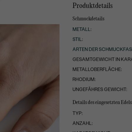
Produktdetails
Schmuckdetails
METALL
:
STIL
:
ARTEN DER SCHMUCKFA
GESAMTGEWICHT IN KARA
METALLOBERFLÄCHE:
RHODIUM:
UNGEFÄHRES GEWICHT:
Details des eingesetzten Edels
TYP:
ANZAHL: