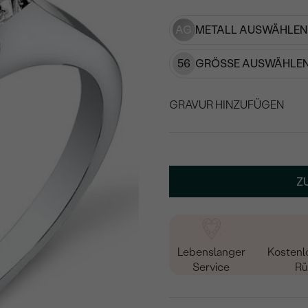
AG
METALL AUSWÄHLEN
56
GRÖSSE AUSWÄHLEN
GRAVUR HINZUFÜGEN
WÄHLEN SIE SCHRIF
Geben Sie Initialen/Text e
Z
15
/ 15 ZEICHEN
Lebenslanger
Kostenl
Service
Rü