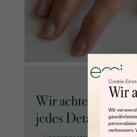
Cookie-Einst
Wir a
Wir verwende
gewährleiste
personalisier
verbessern. 