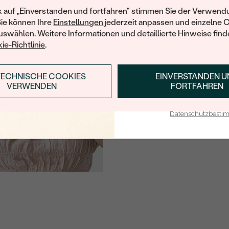
Ihren ersten Ein
k auf „Einverstanden und fortfahren" stimmen Sie der Verwendu
Sie können Ihre
Einstellungen
jederzeit anpassen und einzelne 
swählen. Weitere Informationen und detaillierte Hinweise finde
ie-Richtlinie
.
TECHNISCHE COOKIES
EINVERSTANDEN 
ANMELDEN & RABAT
VERWENDEN
FORTFAHREN
E-Mail-Adresse je bei uns i
Datenschutzbest