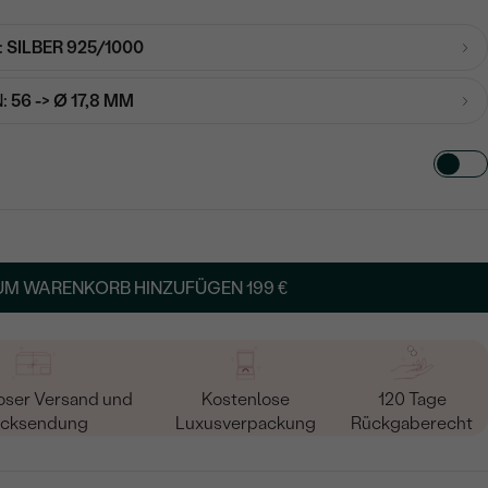
:
SILBER 925/1000
:
56 -> Ø 17,8 MM
TART AUS
in
UM WARENKORB HINZUFÜGEN
199 €
oser Versand und
Kostenlose
120 Tage
cksendung
Luxusverpackung
Rückgaberecht