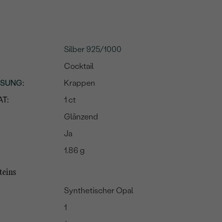
Silber 925/1000
Cocktail
SSUNG
:
Krappen
T:
1 ct
Glänzend
Ja
1.86 g
teins
Synthetischer Opal
1