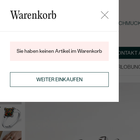
Warenkorb
SOMMER-BLACK-FRIDAY: -25 % AUF SCHMUCK 
Sie haben keinen Artikel im Warenkorb
ÜBER UNS
MAGAZIN
SCHMUCK NACH MASS
KONTAKT 
SALE
TRAURINGE/EHERINGE
VERLOBUN
RINGE
EDELSTEINRINGE
WEITER EINKAUFEN