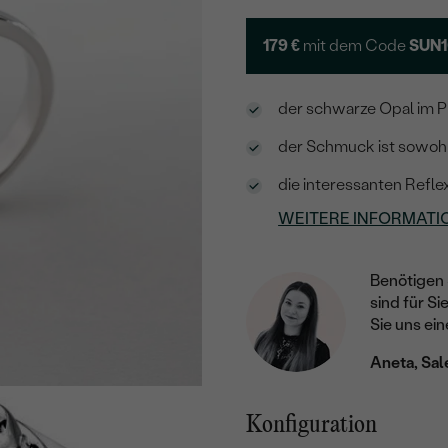
179 €
mit dem Code
SUN1
der schwarze Opal im Pr
der Schmuck ist sowohl 
die interessanten Refl
WEITERE INFORMATI
Benötigen 
sind für Si
Sie uns ein
Aneta, Sal
Konfiguration