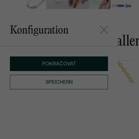
Konfiguration
Das könnte Ihnen gefalle
POKRAČOVAT
Emolyna
Icy
AUF LAGER
von € 499
von € 319
SPEICHERN