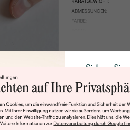
KARATGEWICHT:
ABMESSUNGEN:
FARBE:
FORM:
SCHLIFF:
HERKUNFT:
Sichern Sie 
ellungen
Rabatt auf Ih
chten auf Ihre Privatsphä
Schmucks
Werden Sie Teil unse
n Cookies, um die einwandfreie Funktion und Sicherheit der 
und entdecken Sie die W
n. Mit Ihrer Einwilligung nutzen wir sie außerdem, um Werbung
gefertigten Schmucks
en und den Website-Traffic zu analysieren. Dies hilft uns, die We
Willkommensgeschen
Weitere Informationen zur
Datenverarbeitung durch Google find
Ihnen umgehend einen 