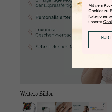
Mit dem Klic
Cookies zu. 
Kategorien au
unserer
Cook
NUR 
Weitere Bilder