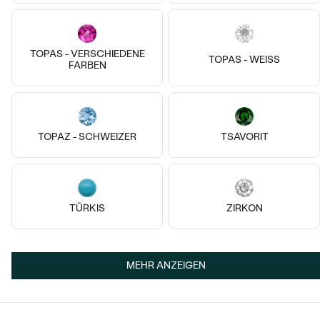
TOPAS - VERSCHIEDENE
TOPAS - WEISS
FARBEN
Vergoldetes Silber - gelb,
14k
14k
14k
Diamant
Nicklas
14 Karat Roségold, Farbige
€ 119
Xanadie
TOPAZ - SCHWEIZER
TSAVORIT
AUF LAGER
von € 459
TÜRKIS
ZIRKON
MEHR ANZEIGEN