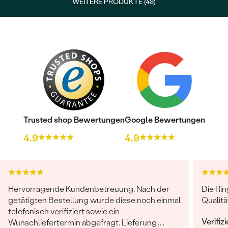
WEITERE PRODUKTE (48)
Trusted shop Bewertungen
Google Bewertungen
4.9
4.9
Hervorragende Kundenbetreuung. Nach der
Die Ri
getätigten Bestellung wurde diese noch einmal
Qualitä
telefonisch verifiziert sowie ein
Verifiz
Wunschliefertermin abgefragt. Lieferung