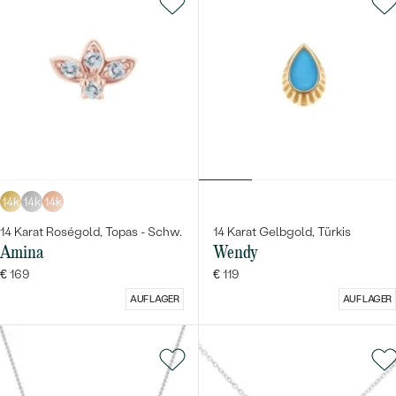
14k
14k
14k
14 Karat Roségold, Topas - Schw.
14 Karat Gelbgold, Türkis
Amina
Wendy
€ 169
€ 119
AUF LAGER
AUF LAGER