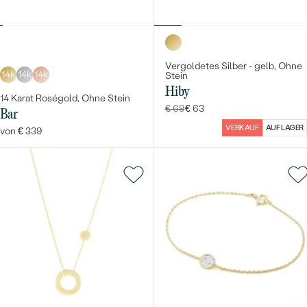
Vergoldetes Silber - gelb, Ohne
14k
14k
14k
Stein
Hiby
14 Karat Roségold, Ohne Stein
€ 69
€ 63
Bar
VERKAUF
AUF LAGER
von € 339