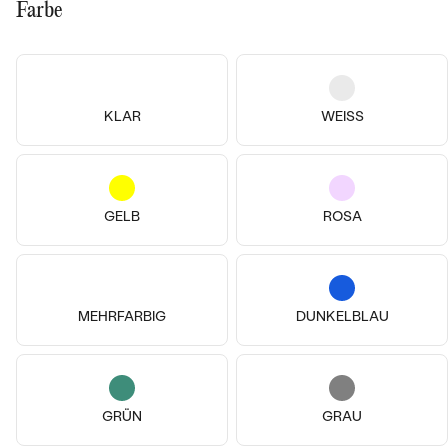
Farbe
Vergoldetes Silber - gelb, Ohne
Vergoldetes Silber - gelb,
Stein
Diamant
KLAR
WEISS
Desi
Milan
€ 49
€ 44
€ 119
VERKAUF
AUF LAGER
AUF LAGER
GELB
ROSA
MEHRFARBIG
DUNKELBLAU
GRÜN
GRAU