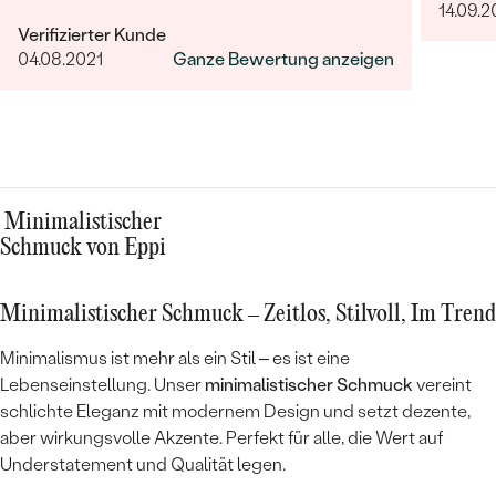
14.09.
erfolgte termingetreu zum vereinbarten
Verifizierter Kunde
Termin. Die Ware selber ist wirklich sehr gut
04.08.2021
Ganze Bewertung anzeigen
verarbeitet und hochwertig. Bin mit Allem
äußerst zufrieden und kann Eppi nur
weiterempfehlen.
Minimalistischer
Schmuck von Eppi
Minimalistischer Schmuck – Zeitlos, Stilvoll, Im Trend
Minimalismus ist mehr als ein Stil – es ist eine
Lebenseinstellung. Unser
minimalistischer Schmuck
vereint
schlichte Eleganz mit modernem Design und setzt dezente,
aber wirkungsvolle Akzente. Perfekt für alle, die Wert auf
Understatement und Qualität legen.