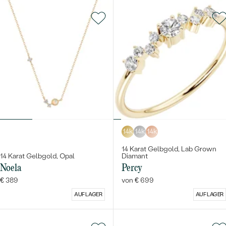
14k
14k
14k
14 Karat Gelbgold, Lab Grown
14 Karat Gelbgold, Opal
Diamant
Noela
Percy
€ 389
von € 699
AUF LAGER
AUF LAGER