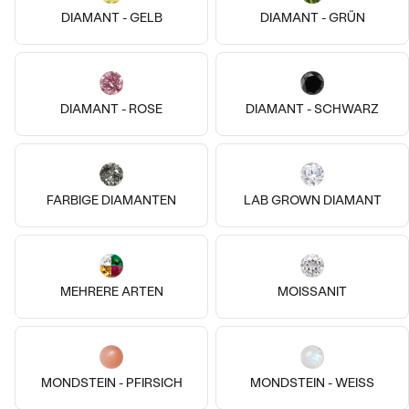
DIAMANT - GELB
DIAMANT - GRÜN
DIAMANT - ROSE
DIAMANT - SCHWARZ
Bestseller
14k
14k
14k
FARBIGE DIAMANTEN
LAB GROWN DIAMANT
Vergoldetes Silber - gelb, Ohne
Stein
14 Karat Weißgold, Ohne Stein
Darlyn
Belisa
ANSEHEN
€ 69
€ 409
von € 379
AUF LAGER
VERKAUF
MEHRERE ARTEN
MOISSANIT
MONDSTEIN - PFIRSICH
MONDSTEIN - WEISS