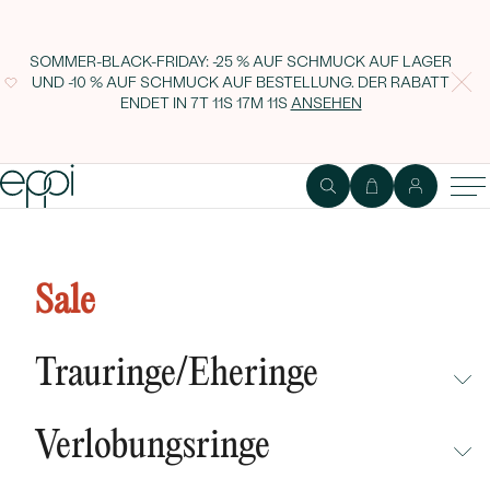
SOMMER-BLACK-FRIDAY: -25 % AUF SCHMUCK AUF LAGER
UND -10 % AUF SCHMUCK AUF BESTELLUNG. DER RABATT
ENDET IN
7T 11S 17M 10S
ANSEHEN
Sale
Trauringe/Eheringe
NICHT ÜBERSEHEN
Verlobungsringe
NEUHEITEN
NICHT ÜBERSEHEN