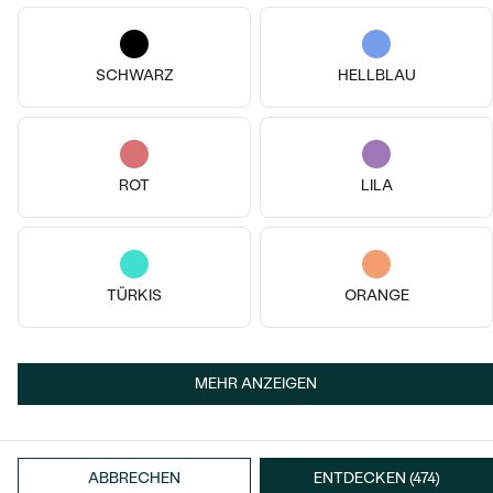
14k
14k
14k
14k
14 Karat Weißgold, Rubin
14 Karat Weißgold, Diamant
SCHWARZ
HELLBLAU
Masha
Wiul
€ 129
€ 359
AUF LAGER
AUF LAGER
ROT
LILA
TÜRKIS
ORANGE
MEHR ANZEIGEN
14k
14k
14k
14k
ABBRECHEN
ENTDECKEN (474)