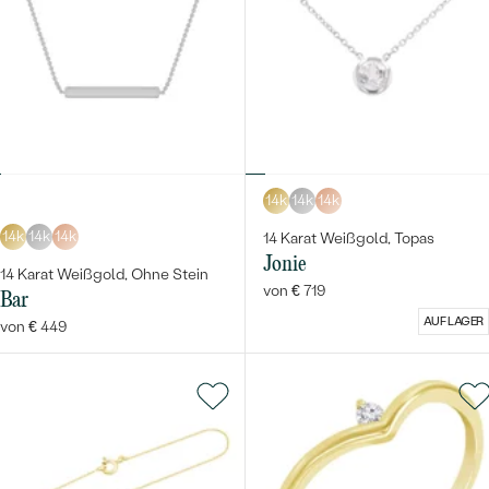
14k
14k
14k
14k
14k
14k
14 Karat Weißgold, Topas
Jonie
14 Karat Weißgold, Ohne Stein
von € 719
Bar
AUF LAGER
von € 449