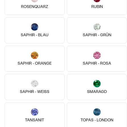
ROSENQUARZ
RUBIN
SAPHIR - BLAU
SAPHIR - GRÜN
14k
14k
14k
14k
14 Karat Gelbgold, Ohne Stein
Kauri
14 Karat Roségold, Ohne Stein
€ 119
Ottilie
SAPHIR - ORANGE
SAPHIR - ROSA
AUF LAGER
von € 479
SAPHIR - WEISS
SMARAGD
TANSANIT
TOPAS - LONDON