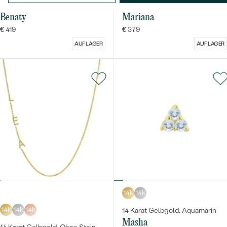
14 Karat Gelbgold, Diamant
14 Karat Gelbgold, Opal
Benaty
Mariana
€ 419
€ 379
AUF LAGER
AUF LAGER
14k
14k
14k
14k
14k
14 Karat Gelbgold, Aquamarin
Masha