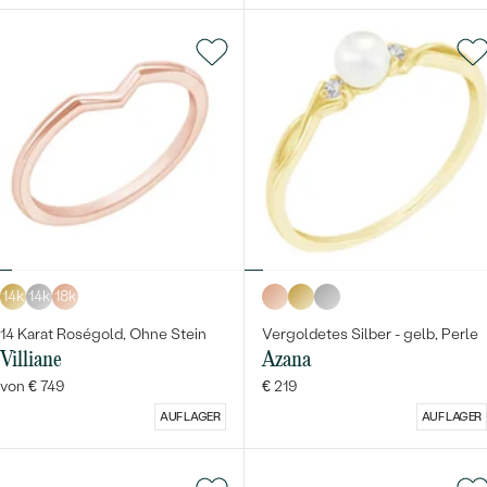
14k
14k
18k
14 Karat Roségold, Ohne Stein
Vergoldetes Silber - gelb, Perle
Villiane
Azana
von € 749
€ 219
AUF LAGER
AUF LAGER