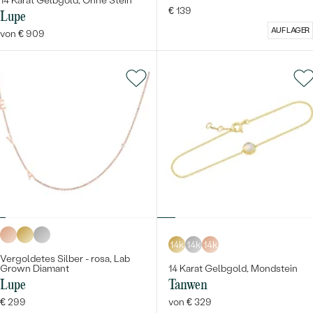
14 Karat Gelbgold, Ohne Stein
€ 139
Lupe
AUF LAGER
von € 909
14k
14k
14k
Vergoldetes Silber - rosa, Lab
Grown Diamant
14 Karat Gelbgold, Mondstein
Lupe
Tanwen
€ 299
von € 329