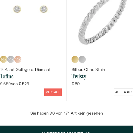
14k
14k
14k
14 Karat Gelbgold, Diamant
Silber, Ohne Stein
Tofine
Twisty
€ 659
von € 529
€ 89
VERKAUF
AUF LAGER
Sie haben 96 von 474 Artikeln gesehen