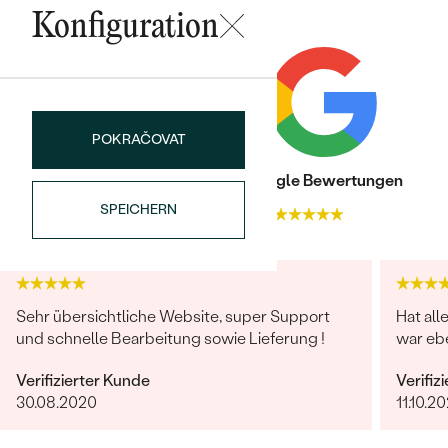
Meistverkaufte
NACH DER FARBE
Konfiguration
Meistverkaufte
Ohrrinnge
NACH DER FORM
Ringe
MASSGEFERTIGTER
Personalisierte
POKRAČOVAT
ANSEHEN
DIAMANTEN
Halsketten
Trusted shop Bewertungen
Google Bewertungen
ANSEHEN
SPEICHERN
4.9
4.9
ANSEHEN
Wave Kollektion
Sehr übersichtliche Website, super Support
Hat all
und schnelle Bearbeitung sowie Lieferung !
war ebe
ANSEHEN
Verifizierter Kunde
Verifiz
30.08.2020
11.10.20