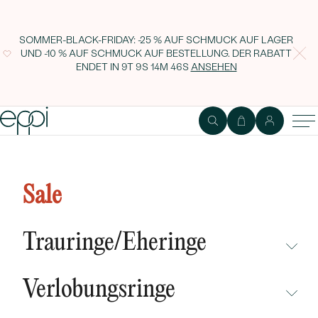
SOMMER-BLACK-FRIDAY: -25 % AUF SCHMUCK AUF LAGER
UND -10 % AUF SCHMUCK AUF BESTELLUNG. DER RABATT
ENDET IN
9T 9S 14M 45S
ANSEHEN
Minimalistischer Ring Villiane
Sale
Trauringe/Eheringe
NICHT ÜBERSEHEN
Verlobungsringe
NEUHEITEN
NICHT ÜBERSEHEN