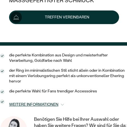
MASSGEFERTIGTER SCHMUCK
SILBER
Schmuck ist auf Lager. Wir liefern ihn innerhalb von 24
MIT MEHREREN DIAMANTEN
NACH STYL
GOLD
AUSVERKAUF
AUSVERKAUF
Stunden.
TREFFEN VEREINBAREN
PLATIN
KLASSISCH
Lieferoptionen
HALO
SILBER
WENN SCHMUCK HILFT
NACH MATERIAL
MINIMALISTISCHE
DREI STEINE
PLATIN
NACH STYL
562 €
mit dem Code
SUN25
.
GOLD
NACH TYP
MEMOIRE
OHRSTECKER
VINTAGE
OHRRINGE
die perfekte Kombination aus Design und meisterhafter
SILBER
NACH STYL
V-FORM
Verarbeitung, Goldfarbe nach Wahl
CREOLEN
IM SET
SOLITÄR
RINGE
PLATIN
der Ring im minimalistischen Stil sticht allein oder in Kombination
VINTAGE
MINIMALISTISCHE
AUSSERGEWÖHNLICH
mit einem Verlobungsring perfekt als unkonventioneller Ehering
ZUR GEBURT EINES KINDES
ANHÄNGER / KETTEN
hervor
AUSSERGEWÖHNLICHE
NACH STYL
OHRHÄNGER
die perfekte Wahl für Fans trendiger Accessoires
PERSONALISIERT
ARMBÄNDER
GESTALTE EINEN RING
MEMOIRE
GEHÄMMERTE
SOLITÄR
WEITERE INFORMATIONEN
WÄHLE EINEN RING
MIT STERNZEICHEN
SCHMUCKSET
MINIMALISTISCHE
VON HAND GRAVIERTE
HERZ
Benötigen Sie Hilfe bei Ihrer Auswahl oder
DIAMANTEN ZUM EINFASSEN
MINIMALISTISCH
HERRENSCHMUCK
haben Sie weitere Fragen? Wir sind für Sie da: