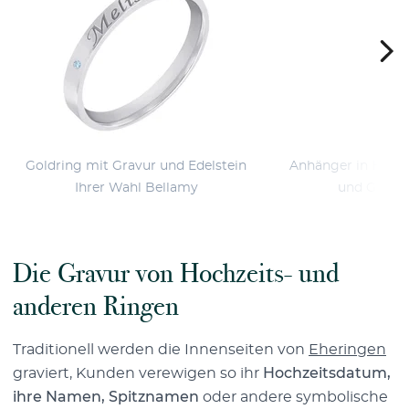
Goldring mit Gravur und Edelstein
Anhänger in Herz
Ihrer Wahl Bellamy
und Gravur
Die Gravur von Hochzeits- und
anderen Ringen
Traditionell werden die Innenseiten von
Eheringen
graviert, Kunden verewigen so ihr
Hochzeitsdatum,
ihre Namen, Spitznamen
oder andere symbolische