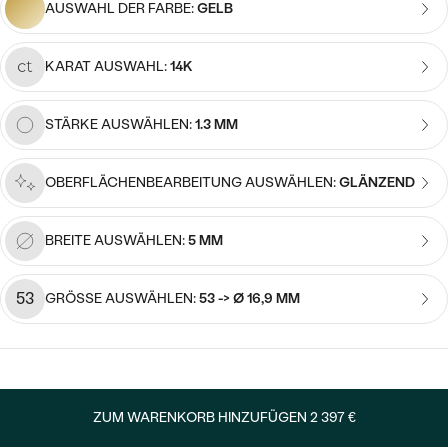
Meistverkaufte
AUSWAHL DER FARBE:
GELB
NACH DER FARBE
Meistverkaufte
Ohrrinnge
NACH DER FORM
KARAT AUSWAHL:
14K
Ringe
MASSGEFERTIGTER
Personalisierte
STÄRKE AUSWÄHLEN:
1.3 MM
ANSEHEN
DIAMANTEN
Halsketten
OBERFLÄCHENBEARBEITUNG AUSWÄHLEN:
GLÄNZEND
ANSEHEN
BREITE AUSWÄHLEN:
5 MM
ANSEHEN
Wave Kollektion
53
GRÖSSE AUSWÄHLEN:
53 -> Ø 16,9 MM
ANSEHEN
ZUM WARENKORB HINZUFÜGEN
2 397 €