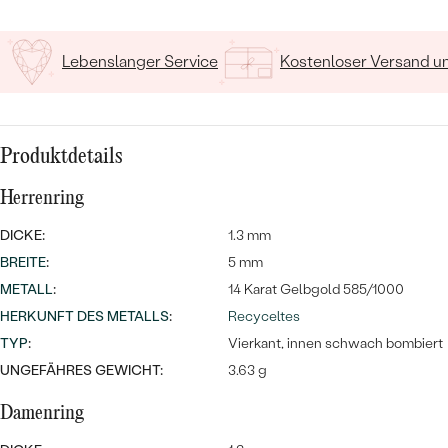
Lebenslanger Service
Kostenloser Versand 
Produktdetails
Bestseller
Herrenring
DICKE:
1.3 mm
BREITE
:
5 mm
ANSEHEN
METALL
:
14 Karat Gelbgold 585/1000
HERKUNFT DES METALLS
:
Recyceltes
TYP
:
Vierkant, innen schwach bombiert
UNGEFÄHRES GEWICHT:
3.63 g
Damenring