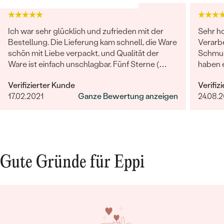
Ich war sehr glücklich und zufrieden mit der
Sehr h
Bestellung. Die Lieferung kam schnell, die Ware
Verarb
schön mit Liebe verpackt, und Qualität der
Schmuc
Ware ist einfach unschlagbar. Fünf Sterne (
haben e
würde auch mehr Sterne geben!)
versto
Verifizierter Kunde
Verifiz
unglaub
17.02.2021
Ganze Bewertung anzeigen
24.08.
liebevo
Gute Gründe für Eppi