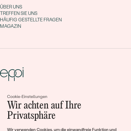
ÜBER UNS
TREFFEN SIE UNS
HÄUFIG GESTELLTE FRAGEN
MAGAZIN
Gemeinsam erschaffen wir
Cookie-Einstellungen
Wir achten auf Ihre
Geschichten von Schönheit und
Privatsphäre
Liebe
Wir verwenden Cookies, um die einwandfreie Funktion und