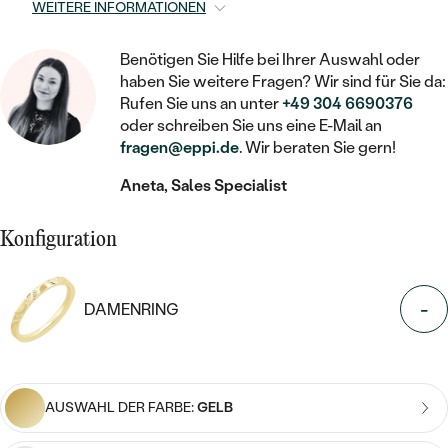
STATEMENT
MIT FÜLLUNG
WEITERE INFORMATIONEN
KINDER
LAB GROWN DIAMANTEN ZUM
MEDAILLON
SCHMUCK FÜR KINDER
SIEGELRINGE
EINFASSEN
IM SET
PIERCINGS
Benötigen Sie Hilfe bei Ihrer Auswahl oder
KETTEN
BROSCHEN
haben Sie weitere Fragen? Wir sind für Sie da:
PERSONALISIERT
FARBIGE DIAMANTEN ZUM EINFASSEN
Rufen Sie uns an unter
+49 304 6690376
NACH PREIS
HERZKETTEN
oder schreiben Sie uns eine E-Mail an
SCHMUCKZUBEHÖR
NACH STEIN
fragen@eppi.de
. Wir beraten Sie gern!
GÜNSTIG
NACH EDELSTEIN
NACH EDELSTEIN
MIT DIAMANT
MIT TIEREN
Aneta, Sales Specialist
NACH MATERIAL
MIT DIAMANT
MIT DIAMANT
LUXURIÖSE
MIT EDELSTEIN
GOLD
Konfiguration
NACH EDELSTEIN
MIT EDELSTEIN
MIT LAB GROWN DIAMANT
PERLENOHRRINGE
MIT DIAMANT
SILBER
PERLENRINGE
MIT MOISSANIT
-
DAMENRING
MIT EDELSTEIN
PLATIN
NACH PREIS
MIT FARBIGEN DIAMANTEN
NACH PREIS
PREISWERTE
PERLENKETTEN
NACH STEIN
MIT SCHWARZEN DIAMANTEN
PREISWERTE
AUSWAHL DER FARBE:
GELB
LUXURIÖSE
DIAMANTSCHMUCK
NACH PREIS