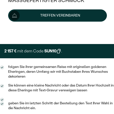
MASSGEFERTIGTER SCHMUCK
2 397 €
SILBER
Preis pro Paar
MIT MEHREREN DIAMANTEN
NACH STYL
GOLD
AUSVERKAUF
AUSVERKAUF
Wir liefern den Schmuck innerhalb von 3 - 4 Wochen.
TREFFEN VEREINBAREN
PLATIN
KLASSISCH
HALO
Lieferoptionen
SILBER
WENN SCHMUCK HILFT
NACH MATERIAL
MINIMALISTISCHE
DREI STEINE
PLATIN
+ 360 €
NACH STYL
EXPRESSHERSTELLUNG
GOLD
NACH TYP
MEMOIRE
OHRSTECKER
VINTAGE
OHRRINGE
SILBER
NACH STYL
2 157 €
mit dem Code
SUN10
.
V-FORM
CREOLEN
IM SET
SOLITÄR
RINGE
PLATIN
VINTAGE
folgen Sie ihrer gemeinsamen Reise mit originellen goldenen
MINIMALISTISCHE
AUSSERGEWÖHNLICH
Eheringen, deren Umfang wir mit Buchstaben Ihres Wunsches
ZUR GEBURT EINES KINDES
ANHÄNGER / KETTEN
dekorieren
AUSSERGEWÖHNLICHE
NACH STYL
OHRHÄNGER
PERSONALISIERT
ARMBÄNDER
GESTALTE EINEN RING
Sie können eine kleine Nachricht oder das Datum Ihrer Hochzeit in
MEMOIRE
diese Eheringe mit Text-Gravur verewigen lassen
GEHÄMMERTE
SOLITÄR
WÄHLE EINEN RING
MIT STERNZEICHEN
SCHMUCKSET
MINIMALISTISCHE
VON HAND GRAVIERTE
geben Sie im letzten Schritt der Bestellung den Text Ihrer Wahl in
HERZ
DIAMANTEN ZUM EINFASSEN
die Nachricht ein.
MINIMALISTISCH
HERRENSCHMUCK