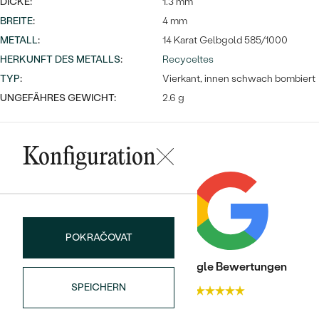
DICKE:
1.3 mm
BREITE
:
4 mm
METALL
:
14 Karat Gelbgold 585/1000
HERKUNFT DES METALLS
:
Recyceltes
TYP
:
Vierkant, innen schwach bombiert
UNGEFÄHRES GEWICHT:
2.6 g
Konfiguration
POKRAČOVAT
Trusted shop Bewertungen
Google Bewertungen
SPEICHERN
4.9
4.9