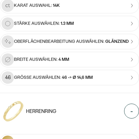
MIT SALT AND PEPPER DIAMANTEN
LUXURIÖSE
KARAT AUSWAHL:
14K
PREISWERTE
EDELSTEINSCHMUCK
Meistverkaufte
MIT EDELSTEIN
STÄRKE AUSWÄHLEN:
1.3 MM
LUXURIÖSE
SCHMUCK MIT LAB GROWN
Eheringe
DIAMANTEN
NACH MATERIAL
OBERFLÄCHENBEARBEITUNG AUSWÄHLEN:
GLÄNZEND
GOLD
PERLENSCHMUCK
BREITE AUSWÄHLEN:
4 MM
ANSCHAUEN
PLATIN
NACH STYL
SILBER
46
GRÖSSE AUSWÄHLEN:
46 -> Ø 14,6 MM
PERSONALISIERT
SYMBOLISCH
-
HERRENRING
MINIMALISTISCH
NACH ANLASS