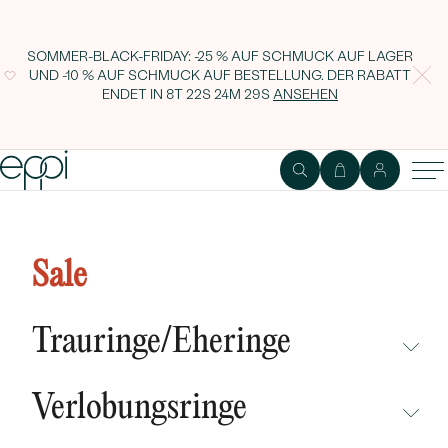
SOMMER-BLACK-FRIDAY: -25 % AUF SCHMUCK AUF LAGER
UND -10 % AUF SCHMUCK AUF BESTELLUNG. DER RABATT
ENDET IN
8T 22S 24M 28S
ANSEHEN
Goldene Trauringe mit origineller
Gravur am Umfang Jomami
Sale
Trauringe/Eheringe
NICHT ÜBERSEHEN
Verlobungsringe
NEUHEITEN
NICHT ÜBERSEHEN