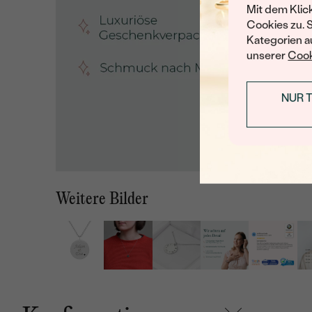
Mit dem Klic
Cookies zu. 
Kategorien au
unserer
Cook
NUR 
Weitere Bilder