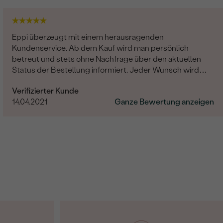
Eppi überzeugt mit einem herausragenden
Kundenservice. Ab dem Kauf wird man persönlich
betreut und stets ohne Nachfrage über den aktuellen
Status der Bestellung informiert. Jeder Wunsch wird
erfüllt und man hat ein gutes Gefühl als Kunde dort
Verifizierter Kunde
aufgehoben zu sein, freundlich, seriös und professionell.
14.04.2021
Ganze Bewertung anzeigen
Die Artikel werden liebevoll verpackt. Das beste
Kauferlebnis, was ich jemals Online hatte!