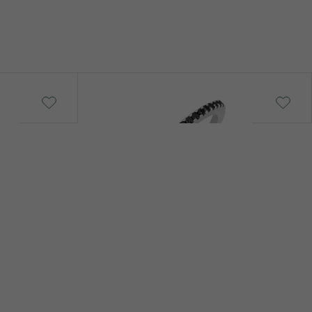
Oana
von € 539