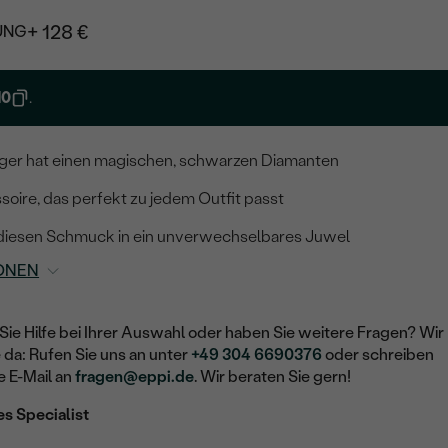
+ 128 €
UNG
10
.
ger hat einen magischen, schwarzen Diamanten
soire, das perfekt zu jedem Outfit passt
 diesen Schmuck in ein unverwechselbares Juwel
ONEN
Sie Hilfe bei Ihrer Auswahl oder haben Sie weitere Fragen? Wir
e da: Rufen Sie uns an unter
+49 304 6690376
oder schreiben
e E-Mail an
fragen@eppi.de
. Wir beraten Sie gern!
es Specialist