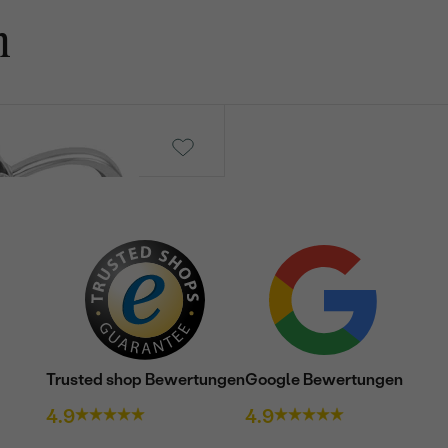
n
Patton
von € 1 229
Trusted shop Bewertungen
Google Bewertungen
4.9
4.9