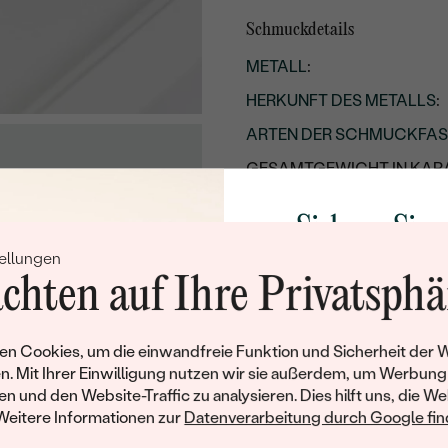
Schmuckdetails
METALL
:
HERKUNFT DES METALLS
:
ARTEN DER SCHMUCKFA
GESAMTGEWICHT IN KARA
BREITE:
Sichern Sie 
LÄNGE:
ellungen
Rabatt auf Ih
UNGEFÄHRES GEWICHT D
chten auf Ihre Privatsphä
Schmucks
GESAMTES UNGEFÄHRES 
Werden Sie Teil unse
Details des eingesetzten Edels
n Cookies, um die einwandfreie Funktion und Sicherheit der 
und entdecken Sie die W
n. Mit Ihrer Einwilligung nutzen wir sie außerdem, um Werbung
TYP:
gefertigten Schmucks
en und den Website-Traffic zu analysieren. Dies hilft uns, die We
Willkommensgeschen
Weitere Informationen zur
Datenverarbeitung durch Google find
ANZAHL:
Ihnen umgehend einen 