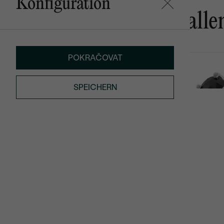
Konfiguration
Das könnte Ihnen gefalle
POKRAČOVAT
Shalek
Paolo
€ 979
von € 589
SPEICHERN