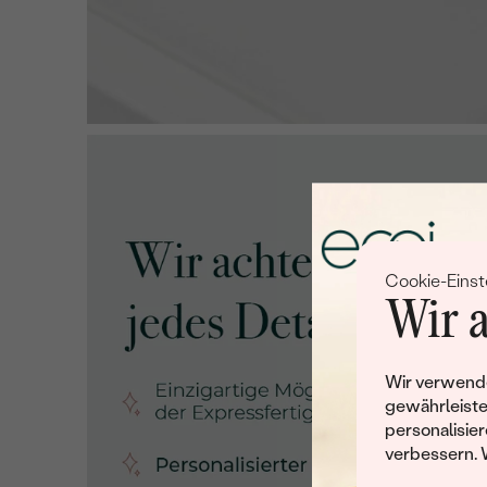
Cookie-Einst
Wir a
Wir verwende
gewährleiste
personalisier
verbessern. 