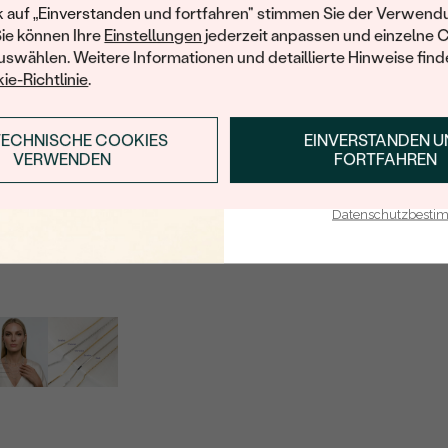
KARATGEWICHT:
Ihren ersten Ein
k auf „Einverstanden und fortfahren" stimmen Sie der Verwendu
Sie können Ihre
Einstellungen
jederzeit anpassen und einzelne 
ABMESSUNGEN:
swählen. Weitere Informationen und detaillierte Hinweise finde
REINHEIT:
ie-Richtlinie
.
FARBE:
TECHNISCHE COOKIES
EINVERSTANDEN 
FORM:
ANMELDEN & RABAT
VERWENDEN
FORTFAHREN
SCHLIFF:
E-Mail-Adresse je bei uns i
HERKUNFT:
Datenschutzbest
BEARBEITUNG: