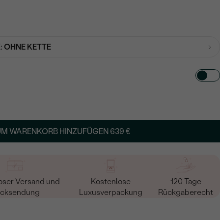
:
OHNE KETTE
TART AUS
in
UM WARENKORB HINZUFÜGEN
639 €
oser Versand und
Kostenlose
120 Tage
cksendung
Luxusverpackung
Rückgaberecht