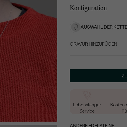
Konfiguration
AUSWAHL DER KETTE
GRAVUR HINZUFÜGEN
WÄHLEN SIE SCHRIF
Geben Sie Initialen/Text e
Z
15
/ 15 ZEICHEN
Lebenslanger
Kostenl
Service
Rü
ANDERE EDELSTEINE