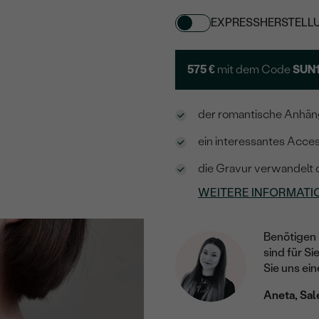
EXPRESSHERSTELL
575 €
mit dem Code
SUN
der romantische Anhän
ein interessantes Acces
die Gravur verwandelt
WEITERE INFORMATI
Benötigen 
sind für Si
Sie uns ein
Aneta, Sal