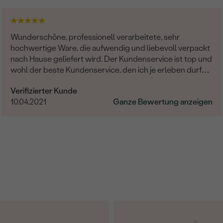
Wunderschöne, professionell verarbeitete, sehr
hochwertige Ware, die aufwendig und liebevoll verpackt
nach Hause geliefert wird. Der Kundenservice ist top und
wohl der beste Kundenservice, den ich je erleben durfte:
Stets sehr freundlich, proaktiv, aufmerksam,
Verifizierter Kunde
entgegenkommend und zuverlässig. Bitte bleibt weiter
10.04.2021
Ganze Bewertung anzeigen
so herausragend!