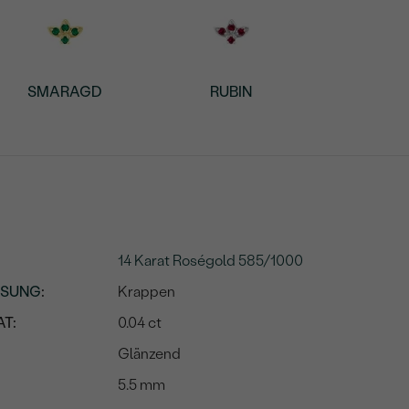
SMARAGD
RUBIN
14 Karat Roségold 585/1000
SSUNG
:
Krappen
T:
0.04 ct
Glänzend
5.5 mm