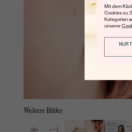
Mit dem Klic
Cookies zu. 
Kategorien au
unserer
Cook
NUR 
Weitere Bilder