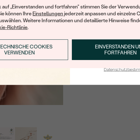
Ihren ersten Ein
k auf „Einverstanden und fortfahren" stimmen Sie der Verwendu
Sie können Ihre
Einstellungen
jederzeit anpassen und einzelne 
swählen. Weitere Informationen und detaillierte Hinweise finde
ie-Richtlinie
.
TECHNISCHE COOKIES
EINVERSTANDEN 
ANMELDEN & RABAT
VERWENDEN
FORTFAHREN
E-Mail-Adresse je bei uns i
Datenschutzbest