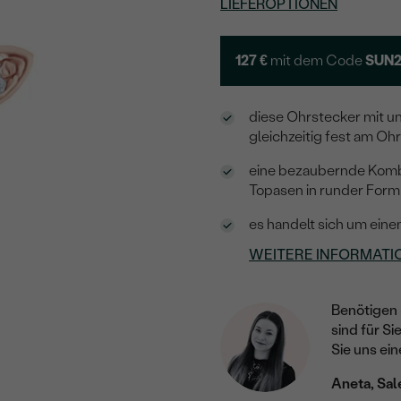
LIEFEROPTIONEN
127 €
mit dem Code
SUN
diese Ohrstecker mit un
gleichzeitig fest am Oh
eine bezaubernde Komb
Topasen in runder Form
es handelt sich um einen
WEITERE INFORMATI
Benötigen 
sind für Si
Sie uns ein
Aneta, Sal