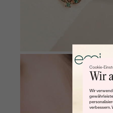
Cookie-Einst
Wir a
Wir verwende
gewährleiste
personalisier
verbessern. 