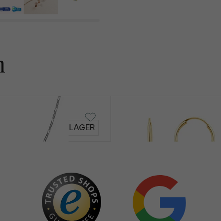
n
Margo
AUF LAGER
€ 189