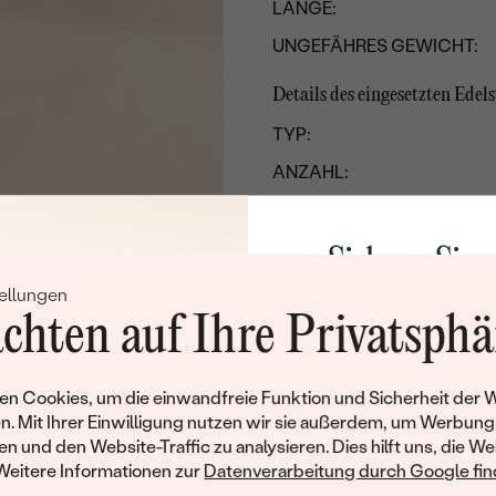
LÄNGE:
UNGEFÄHRES GEWICHT:
Details des eingesetzten Edels
TYP:
ANZAHL:
KARATGEWICHT:
ABMESSUNGEN:
Sichern Sie 
FARBE:
ellungen
Rabatt auf Ih
FORM:
chten auf Ihre Privatsphä
Schmucks
HERKUNFT:
Werden Sie Teil unse
n Cookies, um die einwandfreie Funktion und Sicherheit der 
und entdecken Sie die W
n. Mit Ihrer Einwilligung nutzen wir sie außerdem, um Werbung
gefertigten Schmucks
en und den Website-Traffic zu analysieren. Dies hilft uns, die We
Willkommensgeschen
Weitere Informationen zur
Datenverarbeitung durch Google find
Ihnen umgehend einen 