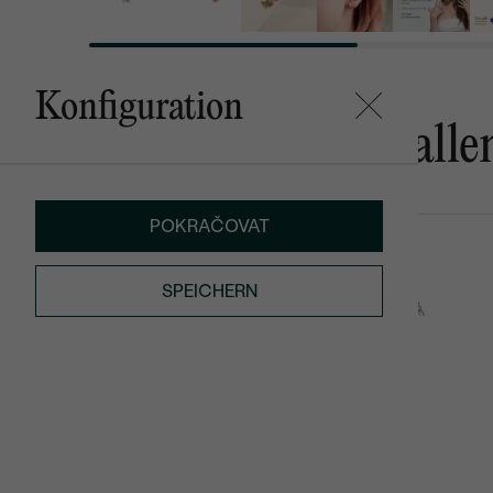
Konfiguration
Das könnte Ihnen gefalle
POKRAČOVAT
Figaro
Figaro
AUF LAGER
SPEICHERN
€ 49
von € 35