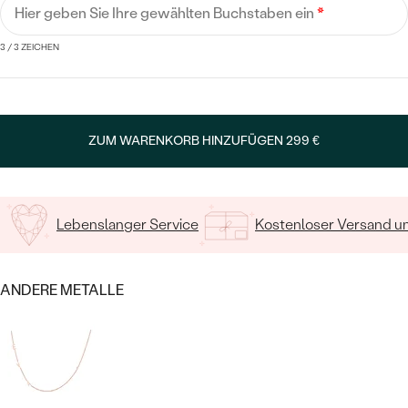
MIT SALT AND PEPPER DIAMANTEN
LUXURIÖSE
Hier geben Sie Ihre gewählten Buchstaben ein
*
PREISWERTE
EDELSTEINSCHMUCK
Meistverkaufte
MIT EDELSTEIN
3
/ 3 ZEICHEN
LUXURIÖSE
SCHMUCK MIT LAB GROWN
Eheringe
DIAMANTEN
NACH MATERIAL
GOLD
ZUM WARENKORB HINZUFÜGEN
299 €
PERLENSCHMUCK
ANSCHAUEN
PLATIN
NACH STYL
Lebenslanger Service
Kostenloser Versand 
SILBER
PERSONALISIERT
SYMBOLISCH
ANDERE METALLE
MINIMALISTISCH
NACH ANLASS