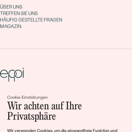
ÜBER UNS
TREFFEN SIE UNS
HÄUFIG GESTELLTE FRAGEN
MAGAZIN
Gemeinsam erschaffen wir
Cookie-Einstellungen
Wir achten auf Ihre
Geschichten von Schönheit und
Privatsphäre
Liebe
Wir verwenden Cookies, um die einwandfreie Funktion und