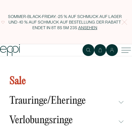
SOMMER-BLACK-FRIDAY: -25 % AUF SCHMUCK AUF LAGER
UND -10 % AUF SCHMUCK AUF BESTELLUNG. DER RABATT
ENDET IN
8T 8S 5M 22S
ANSEHEN
Silberne Halskette mit drei
Buchstaben Ihrer Wahl und Lab
Sale
Grown Diamanten Lupe
Trauringe/Eheringe
NICHT ÜBERSEHEN
Verlobungsringe
NEUHEITEN
NICHT ÜBERSEHEN