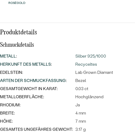
Meistverkaufte
NACH DER FARBE
ROSÉGOLD
Meistverkaufte
Ohrrinnge
NACH DER FORM
Ringe
Produktdetails
MASSGEFERTIGTER
Personalisierte
ANSEHEN
Schmuckdetails
DIAMANTEN
Halsketten
ANSEHEN
METALL
:
Silber 925/1000
HERKUNFT DES METALLS
:
Recyceltes
EDELSTEIN:
Lab Grown Diamant
ANSEHEN
ARTEN DER SCHMUCKFASSUNG
:
Bezel
Wave Kollektion
GESAMTGEWICHT IN KARAT:
0.03 ct
METALLOBERFLÄCHE:
Hochglänzend
RHODIUM:
Ja
BREITE:
4 mm
ANSEHEN
HÖHE:
7 mm
GESAMTES UNGEFÄHRES GEWICHT:
3.17 g