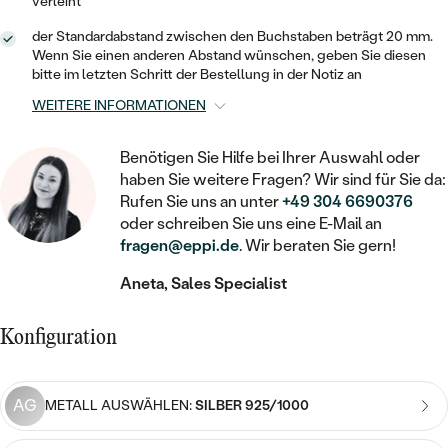
STATEMENT
verleiht
MIT FÜLLUNG
KINDER
LAB GROWN DIAMANTEN ZUM
MEDAILLON
SCHMUCK FÜR KINDER
der Standardabstand zwischen den Buchstaben beträgt 20 mm.
SIEGELRINGE
EINFASSEN
IM SET
Wenn Sie einen anderen Abstand wünschen, geben Sie diesen
PIERCINGS
bitte im letzten Schritt der Bestellung in der Notiz an
KETTEN
BROSCHEN
PERSONALISIERT
FARBIGE DIAMANTEN ZUM EINFASSEN
WEITERE INFORMATIONEN
NACH PREIS
HERZKETTEN
SCHMUCKZUBEHÖR
NACH STEIN
Benötigen Sie Hilfe bei Ihrer Auswahl oder
GÜNSTIG
NACH EDELSTEIN
NACH EDELSTEIN
MIT DIAMANT
MIT TIEREN
haben Sie weitere Fragen? Wir sind für Sie da:
NACH MATERIAL
Rufen Sie uns an unter
+49 304 6690376
MIT DIAMANT
MIT DIAMANT
LUXURIÖSE
MIT EDELSTEIN
oder schreiben Sie uns eine E-Mail an
GOLD
NACH EDELSTEIN
fragen@eppi.de
. Wir beraten Sie gern!
MIT EDELSTEIN
MIT LAB GROWN DIAMANT
PERLENOHRRINGE
MIT DIAMANT
SILBER
Aneta, Sales Specialist
PERLENRINGE
MIT MOISSANIT
MIT EDELSTEIN
PLATIN
NACH PREIS
Konfiguration
MIT FARBIGEN DIAMANTEN
NACH PREIS
PREISWERTE
PERLENKETTEN
NACH STEIN
MIT SCHWARZEN DIAMANTEN
AG
PREISWERTE
METALL AUSWÄHLEN:
SILBER 925/1000
LUXURIÖSE
DIAMANTSCHMUCK
NACH PREIS