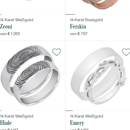
LUXURIÖSE
MIT EDELSTEIN
PREISWERTE
EDELSTEINSCHMUCK
Meistverkaufte
14 Karat Weißgold
14 Karat Roségold
LUXURIÖSE
SCHMUCK MIT LAB GROWN DIAMANTEN
NACH MATERIAL
Zeoni
Ferskia
Eheringe
von € 1 355
von € 797
GOLD
PERLENSCHMUCK
PLATIN
NACH STYL
ANSCHAUEN
SILBER
PERSONALISIERT
SYMBOLISCH
MINIMALISTISCH
NACH ANLASS
14 Karat Weißgold
14 Karat Weißgold
Hiale
Emery
NACH DER FARBE