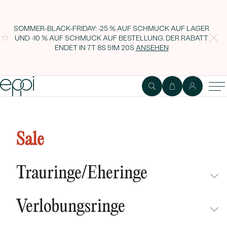
SOMMER-BLACK-FRIDAY: -25 % AUF SCHMUCK AUF LAGER
UND -10 % AUF SCHMUCK AUF BESTELLUNG. DER RABATT
ENDET IN
7T 8S 51M 19S
ANSEHEN
Sale
Trauringe/Eheringe
NICHT ÜBERSEHEN
Verlobungsringe
NEUHEITEN
NICHT ÜBERSEHEN