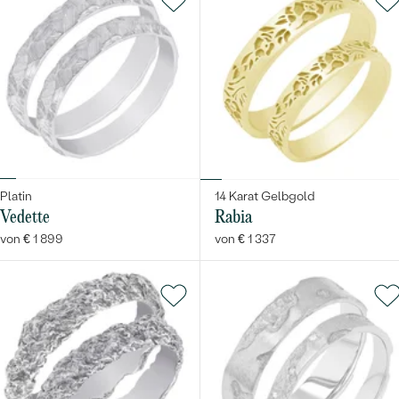
Platin
14 Karat Gelbgold
Vedette
Rabia
von € 1 899
von € 1 337