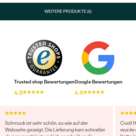
WEITERE PRODUKTE (4)
Trusted shop Bewertungen
Google Bewertungen
4.9
4.9
Schmuck ist sehr schön, so wie auf der
Cool! H
Webseite gezeigt. Die Lieferung kam schneller
wurde 