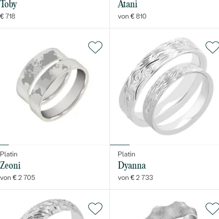
Toby
Atani
€ 718
von € 810
Platin
Platin
Zeoni
Dyanna
von € 2 705
von € 2 733