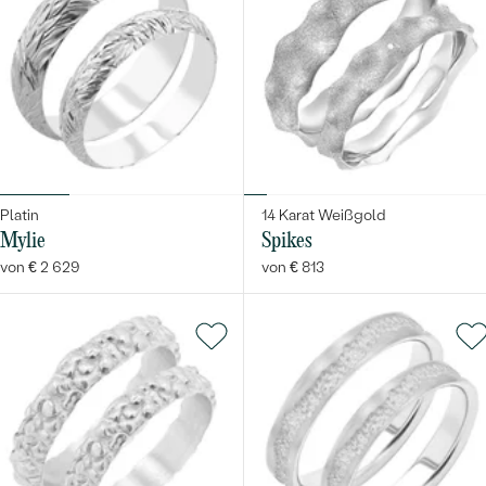
Platin
14 Karat Weißgold
Mylie
Spikes
von € 2 629
von € 813