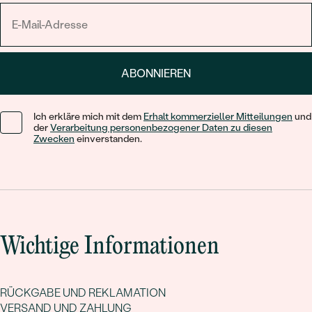
Machen Sie Ihre
Eheringe
einzigartig mit
individuellen
Gravuren
, versteckten Edelsteinen oder persönlichen
Symbolen wie ein
Herz
, Berge oder die Sonne.
ABONNIEREN
Jeder unserer Ringe wird
handgefertigt
und kommt mit
lebenslanger Garantie, kostenlosem Versand und 120 Tagen
Ich erkläre mich mit dem
Erhalt kommerzieller Mitteilungen
und
Rückgaberecht
.
der
Verarbeitung personenbezogener Daten zu diesen
Zwecken
einverstanden.
Extravagante Trauringe
sind mehr als Schmuck – sie sind ein
Statement Ihrer einzigartigen Liebe. Besuchen Sie uns gerne
online oder kontaktieren Sie uns unter
fragen@eppi.de
.
Wichtige Informationen
RÜCKGABE UND REKLAMATION
VERSAND UND ZAHLUNG