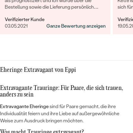
als prognostiziert und ich wurde über die
Kette i
Bestellung sowie die Lieferung persönlich
sich fü
informiert.
auch se
Verifizierter Kunde
Verifiz
03.05.2021
Ganze Bewertung anzeigen
19.05.
Eheringe Extravagant von Eppi
Extravagante Trauringe: Für Paare, die sich trauen,
anders zu sein
Extravagante Eheringe
sind für Paare gemacht, die ihre
Individualität feiern und ihre Liebe auf außergewöhnliche
Weise zum Ausdruck bringen möchten.
Was macht Trauringe extravagant?