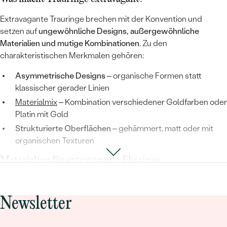
Extravagante Trauringe brechen mit der Konvention und
setzen auf
ungewöhnliche Designs, außergewöhnliche
Materialien und mutige Kombinationen
. Zu den
charakteristischen Merkmalen gehören:
Asymmetrische Designs
– organische Formen statt
klassischer gerader Linien
Materialmix
– Kombination verschiedener Goldfarben oder
Platin mit Gold
Strukturierte Oberflächen
– gehämmert, matt oder mit
organischen Texturen
Materialien für extravagante Eheringe
Gold
in
Roségold
,
Weißgold
oder
Gelbgold
bietet vielfältige
Möglichkeiten. Besonders edel:
Platin
– seltener als Gold,
Newsletter
hypoallergen und extrem langlebig.
Personalisierung macht den Unterschied