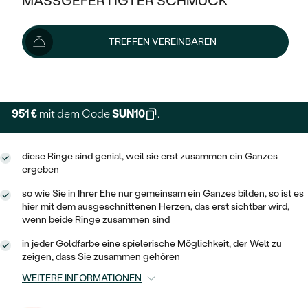
MASSGEFERTIGTER SCHMUCK
SILBER
Wir liefern den Schmuck innerhalb von 3 - 4 Wochen.
MIT MEHREREN DIAMANTEN
NACH STYL
GOLD
AUSVERKAUF
AUSVERKAUF
Lieferoptionen
TREFFEN VEREINBAREN
PLATIN
KLASSISCH
HALO
SILBER
WENN SCHMUCK HILFT
+ 211 €
EXPRESSHERSTELLUNG
NACH MATERIAL
MINIMALISTISCHE
DREI STEINE
PLATIN
NACH STYL
GOLD
NACH TYP
951 €
MEMOIRE
mit dem Code
SUN10
.
OHRSTECKER
VINTAGE
OHRRINGE
SILBER
NACH STYL
V-FORM
CREOLEN
IM SET
diese Ringe sind genial, weil sie erst zusammen ein Ganzes
SOLITÄR
RINGE
PLATIN
ergeben
VINTAGE
MINIMALISTISCHE
AUSSERGEWÖHNLICH
so wie Sie in Ihrer Ehe nur gemeinsam ein Ganzes bilden, so ist es
ZUR GEBURT EINES KINDES
ANHÄNGER / KETTEN
hier mit dem ausgeschnittenen Herzen, das erst sichtbar wird,
AUSSERGEWÖHNLICHE
NACH STYL
OHRHÄNGER
wenn beide Ringe zusammen sind
PERSONALISIERT
ARMBÄNDER
GESTALTE EINEN RING
MEMOIRE
in jeder Goldfarbe eine spielerische Möglichkeit, der Welt zu
GEHÄMMERTE
SOLITÄR
zeigen, dass Sie zusammen gehören
WÄHLE EINEN RING
MIT STERNZEICHEN
SCHMUCKSET
MINIMALISTISCHE
VON HAND GRAVIERTE
WEITERE INFORMATIONEN
HERZ
DIAMANTEN ZUM EINFASSEN
MINIMALISTISCH
HERRENSCHMUCK