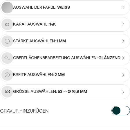
Meistverkaufte
NACH DER FARBE
AUSWAHL DER FARBE:
WEISS
Meistverkaufte
Ohrrinnge
NACH DER FORM
Ringe
KARAT AUSWAHL:
14K
MASSGEFERTIGTER
Personalisierte
STÄRKE AUSWÄHLEN:
1 MM
ANSEHEN
DIAMANTEN
Halsketten
ANSEHEN
OBERFLÄCHENBEARBEITUNG AUSWÄHLEN:
GLÄNZEND
BREITE AUSWÄHLEN:
2 MM
ANSEHEN
Wave Kollektion
53
GRÖSSE AUSWÄHLEN:
53 -> Ø 16,9 MM
ANSEHEN
GRAVUR HINZUFÜGEN
WÄHLEN SIE SCHRIFTART AUS