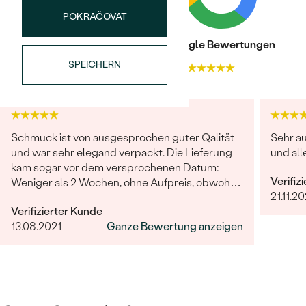
POKRAČOVAT
Trusted shop Bewertungen
Google Bewertungen
SPEICHERN
4.9
4.9
Schmuck ist von ausgesprochen guter Qalität
Sehr a
und war sehr elegand verpackt. Die Lieferung
und al
kam sogar vor dem versprochenen Datum:
Verifiz
Weniger als 2 Wochen, ohne Aufpreis, obwohl
21.11.2
2-4 Wochen angegeben waren. Bestellung und
Verifizierter Kunde
Lieferung wurde uns telefonisch vom
13.08.2021
Ganze Bewertung anzeigen
sympathischen Kundenservice bestätigt. Wir
werden in Zukunft wieder bestellen. Vielen
Dank!