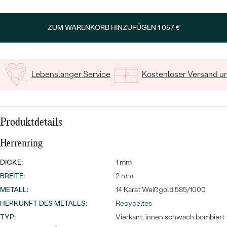
Geben Sie Initialen/Text ein
ZUM WARENKORB HINZUFÜGEN
1 057 €
15
/ 15 ZEICHEN
Lebenslanger Service
Kostenloser Versand 
Bestseller
Produktdetails
ANSEHEN
Herrenring
DICKE:
1 mm
BREITE
:
2 mm
METALL
:
14 Karat Weißgold 585/1000
HERKUNFT DES METALLS
:
Recyceltes
TYP
:
Vierkant, innen schwach bombiert