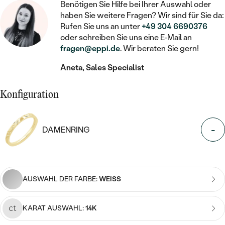
STATEMENT
MIT FÜLLUNG
Benötigen Sie Hilfe bei Ihrer Auswahl oder
KINDER
LAB GROWN DIAMANTEN ZUM
MEDAILLON
SCHMUCK FÜR KINDER
haben Sie weitere Fragen? Wir sind für Sie da:
SIEGELRINGE
EINFASSEN
Rufen Sie uns an unter
+49 304 6690376
IM SET
PIERCINGS
oder schreiben Sie uns eine E-Mail an
KETTEN
BROSCHEN
PERSONALISIERT
fragen@eppi.de
. Wir beraten Sie gern!
FARBIGE DIAMANTEN ZUM EINFASSEN
NACH PREIS
HERZKETTEN
SCHMUCKZUBEHÖR
NACH STEIN
Aneta, Sales Specialist
GÜNSTIG
NACH EDELSTEIN
NACH EDELSTEIN
MIT DIAMANT
MIT TIEREN
Konfiguration
NACH MATERIAL
MIT DIAMANT
MIT DIAMANT
LUXURIÖSE
MIT EDELSTEIN
GOLD
NACH EDELSTEIN
MIT EDELSTEIN
-
MIT LAB GROWN DIAMANT
DAMENRING
PERLENOHRRINGE
MIT DIAMANT
SILBER
PERLENRINGE
MIT MOISSANIT
MIT EDELSTEIN
PLATIN
NACH PREIS
MIT FARBIGEN DIAMANTEN
AUSWAHL DER FARBE:
WEISS
NACH PREIS
PREISWERTE
PERLENKETTEN
NACH STEIN
MIT SCHWARZEN DIAMANTEN
PREISWERTE
KARAT AUSWAHL:
14K
LUXURIÖSE
DIAMANTSCHMUCK
NACH PREIS