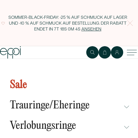
SOMMER-BLACK-FRIDAY: -25 % AUF SCHMUCK AUF LAGER
UND -10 % AUF SCHMUCK AUF BESTELLUNG. DER RABATT
ENDET IN
7T 18S 0M 4S
ANSEHEN
Goldene Eheringe mit Herz Balew
Sale
Trauringe/Eheringe
NICHT ÜBERSEHEN
Verlobungsringe
NEUHEITEN
NICHT ÜBERSEHEN