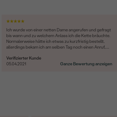
Ich wurde von einer netten Dame angerufen und gefragt
bis wann und zu welchem Anlass ich die Kette bräuchte.
Normalerweise hätte ich etwas zu kurzfristig bestellt,
allerdings bekam ich am selben Tag noch einen Anruf,
dass sie doch zufälligerweise am gleichen Tag raus geht.
Verifizierter Kunde
Lieferung war superschnell. Man wird hervorragend
05.04.2021
Ganze Bewertung anzeigen
betreut. Vielen Dank