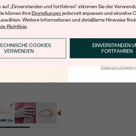
Ihren ersten Ein
informiert werden möchten, hinterlassen Sie uns bitte Ihre E-Mail
k auf „Einverstanden und fortfahren" stimmen Sie der Verwendu
Sie können Ihre
Einstellungen
jederzeit anpassen und einzelne 
swählen. Weitere Informationen und detaillierte Hinweise finde
ie-Richtlinie
.
E-Mail
*
TECHNISCHE COOKIES
EINVERSTANDEN 
ANMELDEN & RABAT
MIR EINE NACHRICHT SENDEN, WENN
VERWENDEN
FORTFAHREN
WIEDER VERFÜGBAR
E-Mail-Adresse je bei uns i
Mit meinem Klicken bestätige ich, dass ich die
Datenschutzbest
Datenschutzbestimmungen
zur Kenntnis
genommen habe.