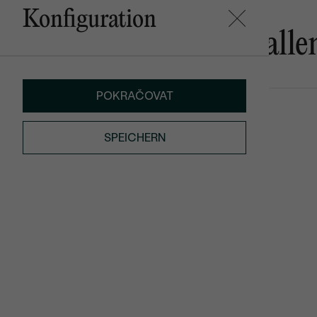
Konfiguration
Das könnte Ihnen gefalle
POKRAČOVAT
VERKAUF
Zirkonia
AUF LAGER
SPEICHERN
€ 149
von € 134