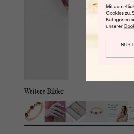
Mit dem Klic
Cookies zu. 
Kategorien au
unserer
Cook
NUR 
Weitere Bilder