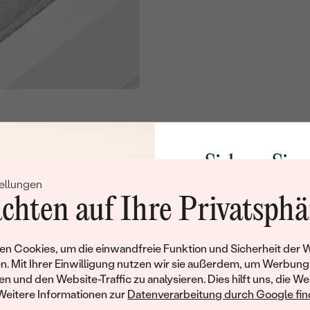
Nebensteine
TYP:
ANZAHL:
FORM:
FARBE:
Sichern Sie 
ellungen
Rabatt auf Ih
chten auf Ihre Privatsphä
Schmucks
Werden Sie Teil unse
n Cookies, um die einwandfreie Funktion und Sicherheit der 
und entdecken Sie die W
n. Mit Ihrer Einwilligung nutzen wir sie außerdem, um Werbung
gefertigten Schmucks
en und den Website-Traffic zu analysieren. Dies hilft uns, die We
hat dieses Schmuckstück bereits seinen Besitzer 
Willkommensgeschen
Weitere Informationen zur
Datenverarbeitung durch Google find
Ihnen umgehend einen 
ähnliche Produkte, die auf Sie warten. Wenn Sie über die Verfü