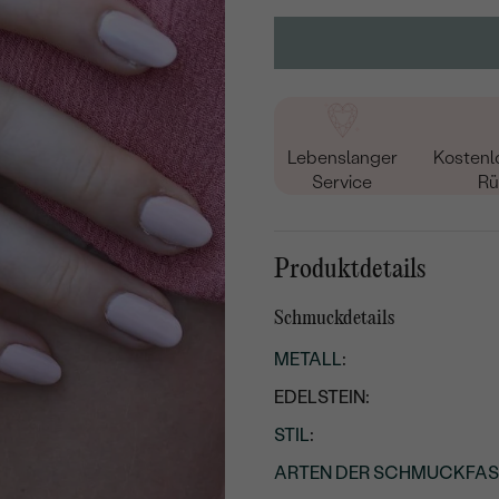
Lebenslanger
Kostenl
Service
Rü
Produktdetails
Schmuckdetails
METALL
:
EDELSTEIN:
STIL
:
ARTEN DER SCHMUCKFA