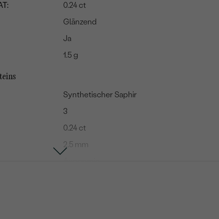
T:
0.24 ct
Glänzend
Ja
1.5 g
teins
Synthetischer Saphir
3
0.24 ct
2.5 mm
Augenrein
Rot (Tauben Blut)
Rund
Im Labor hergestellt