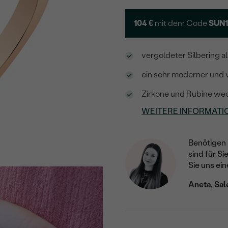
104 €
mit dem Code
SUN
vergoldeter Silbering 
ein sehr moderner und v
Zirkone und Rubine wec
WEITERE INFORMATI
Benötigen 
sind für Si
Sie uns ein
Aneta, Sal