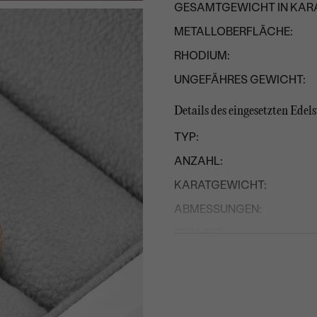
GESAMTGEWICHT IN KARA
METALLOBERFLÄCHE:
RHODIUM:
UNGEFÄHRES GEWICHT:
Details des eingesetzten Edels
TYP:
ANZAHL:
KARATGEWICHT:
ABMESSUNGEN:
REINHEIT:
FARBE:
FORM:
HERKUNFT: